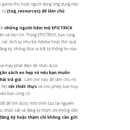
ỳ game thủ hoặc người dùng ứng dụng nào
t cả
{tag_resources} để làm chủ
bởi
những người hâm mộ EPICTRICK
ên và tiện ích. Trong EPICTRICK, bạn cũng
các dịch vụ như bộ Adobe hoặc thẻ quà
ăng ký, không đưa ra bất kỳ thông tin nào.
ại máy phát điện để nhận được
ngân sách eo hẹp và nếu bạn muốn
ải trả giá
. Làm thế nào để làm cho nó
K. Nó
rất thiết thực
và cho phép bạn truy
 nào bạn cũng có.
 dễ để tìm được một trình tạo tài nguyên
u, khảo sát và đăng ký thậm chí không dẫn
 đăng ký hoặc thậm chí không cần gửi