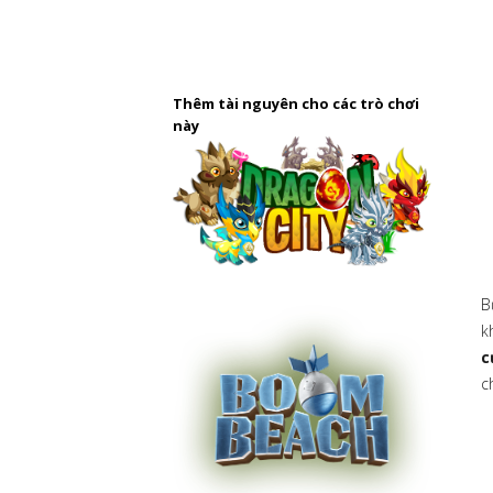
Thêm tài nguyên cho các trò chơi
này
B
k
c
c