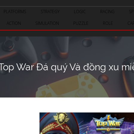
PLATFORMS
STRATEGY
LOGIC
RACING
SP
ACTION
SIMULATION
PUZZLE
ROLE
CA
 Top War Đá quý Và đồng xu mi