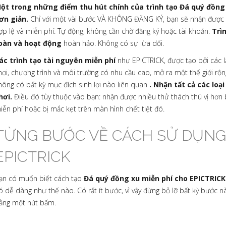
ột trong những điểm thu hút chính của trình tạo Đá quý đồng
ơn giản.
Chỉ với một vài bước VÀ KHÔNG ĐĂNG KÝ, bạn sẽ nhận được 
ợp lệ và miễn phí. Tự động, không cần chờ đăng ký hoặc tài khoản.
Trì
oàn và hoạt động
hoàn hảo. Không có sự lừa dối.
ác trình tạo tài nguyên miễn phí
như EPICTRICK, được tạo bởi các lậ
hơi, chương trình và môi trường có nhu cầu cao, mở ra một thế giới rộn
hông có bất kỳ mục đích sinh lợi nào liên quan
. Nhận tất cả các loạ
hơi.
Điều đó tùy thuộc vào bạn: nhận được nhiều thử thách thú vị hơn
iễn phí hoặc bị mắc kẹt trên màn hình chết tiệt đó.
TỪNG BƯỚC VỀ CÁCH SỬ DỤNG
EPICTRICK
ạn có muốn biết cách tạo
Đá quý đồng xu miễn phí cho EPICTRIC
ó dễ dàng như thế nào. Có rất ít bước, vì vậy đừng bỏ lỡ bất kỳ bước
ằng một nút bấm.