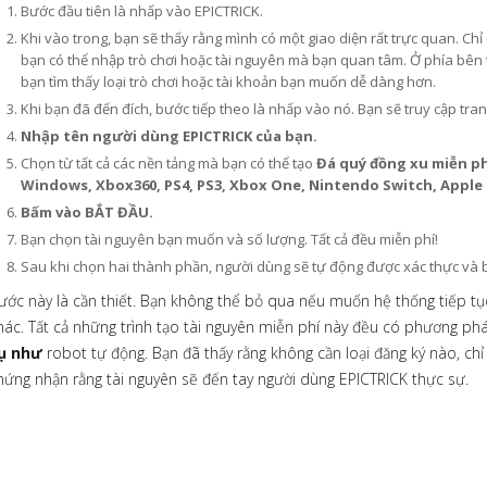
Bước đầu tiên là nhấp vào EPICTRICK.
Khi vào trong, bạn sẽ thấy rằng mình có một giao diện rất trực quan. Chỉ
bạn có thể nhập trò chơi hoặc tài nguyên mà bạn quan tâm. Ở phía bên 
bạn tìm thấy loại trò chơi hoặc tài khoản bạn muốn dễ dàng hơn.
Khi bạn đã đến đích, bước tiếp theo là nhấp vào nó. Bạn sẽ truy cập tra
Nhập tên người dùng EPICTRICK của bạn.
Chọn từ tất cả các nền tảng mà bạn có thể tạo
Đá quý đồng xu miễn p
Windows, Xbox360, PS4, PS3, Xbox One, Nintendo Switch, Apple
Bấm vào BẮT ĐẦU.
Bạn chọn tài nguyên bạn muốn và số lượng. Tất cả đều miễn phí!
Sau khi chọn hai thành phần, người dùng sẽ tự động được xác thực và b
ước này là cần thiết. Bạn không thể bỏ qua nếu muốn hệ thống tiếp t
hác. Tất cả những trình tạo tài nguyên miễn phí này đều có phương ph
ụ như
robot tự động. Bạn đã thấy rằng không cần loại đăng ký nào, ch
hứng nhận rằng tài nguyên sẽ đến tay người dùng EPICTRICK thực sự.