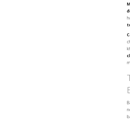
M
đ
h
t
C
c
k
c
m
B
n
b