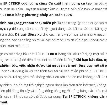
u?
EPICTRICK cuối cùng cũng đã xuất hiện, công cụ tạo
mà bất k
hư bạn đều cần. Hãy tận hưởng niềm vui trực tuyến của bạn và nhận tấ
PICTRICK bằng phương pháp an toàn 100%
.
rình tạo {tag_resources} miễn phí
là các trang lập trình được tạo 
hực sự để
cung cấp cho bất kỳ người dùng nào tất cả các loại tài nguy
ẽ tìm thấy
Đá quý đồng xu
cho các trang web mua sắm như Amazon, 
ặng cho các nền tảng phim và loạt phim yêu thích của bạn. Không cần đ
oàn toàn miễn phí.
ạn có biết rằng hầu hết 10
EPICTRICK
hàng đầu đều sử dụng một số lo
tag_resources} để đến được nơi họ đã đến không?
Khi bạn bắt đầu, 
ghiêm túc, việc nhận được tài nguyên và mở rộng quy mô sẽ ph
ẻ hơn? Rất đơn giản với các trình tạo tài nguyên miễn phí như EPICTRIC
ập nhiều tài nguyên mà không phải tiêu tốn số tiền mà không phải lúc
uy nhiên, do những trò nghịch ngợm đang lan tràn trên Internet, không
iễn phí đáng tin cậy và không đóng băng người dùng bằng các biểu mẫ
ến các mã thực sự có thể được sử dụng.
Tại EPICTRICK, không cần
mail.