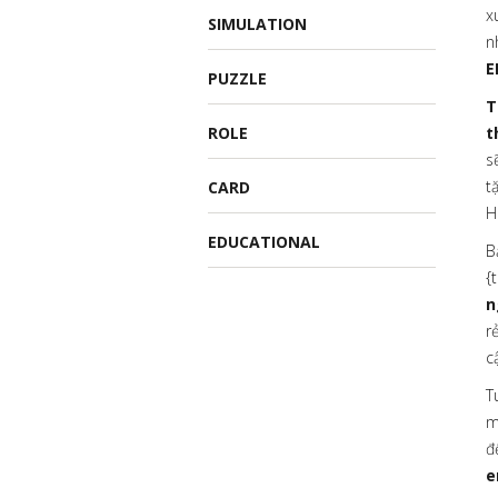
x
SIMULATION
n
E
PUZZLE
T
ROLE
t
s
t
CARD
H
EDUCATIONAL
B
{
n
r
c
T
m
đ
e