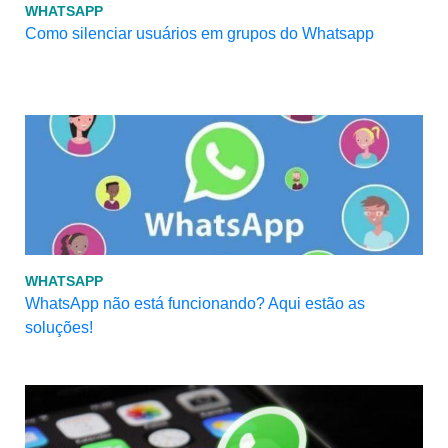
WHATSAPP
Como silenciar usuários em grupos do Whatsapp
WHATSAPP
WhatsApp não está funcionando? Aqui estão as
soluções!