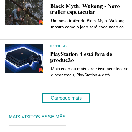
colaboração com a Massive
Black Myth: Wukong - Novo
Entertainment, estúdio Ubisoft. O jogo […]
trailer espetacular
Um novo trailer de Black Myth: Wukong
mostra como o jogo será executado com o
Unreal Engine 5. Depois que a notícia
circulou na web como boato, agora é
oficial. O tão aguardado Black Myth:
NOTÍCIAS
Wukong usará o Unreal Engine 5 como
PlayStation 4 está fora de
motor gráfico e o potencial é […]
produção
Mais cedo ou mais tarde isso aconteceria
e aconteceu, PlayStation 4 está
oficialmente fora de produção no Japão. A
Sony confirmou que o PS4 permanecerá
no mercado com apenas um modelo, ou
Carregue mais
seja, o PS4 Magro. Sony continuará a
oferecer suporte ao PS4 com novos […]
MAIS VISITOS ESSE MÊS