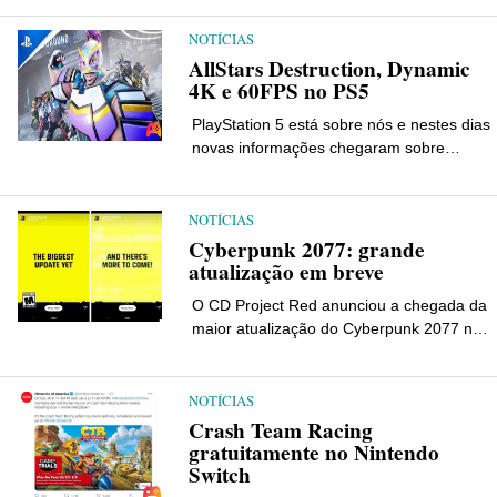
anos do anterior, um dos títulos mais
icônicos da Paradox está de volta: […]
NOTÍCIAS
AllStars Destruction, Dynamic
4K e 60FPS no PS5
PlayStation 5 está sobre nós e nestes dias
novas informações chegaram sobre
alguns exclusivos do console. No site
oficial do PlayStation, aprendemos que o
piloto de combate Destruição AllStar,
NOTÍCIAS
desenvolvido por Jogos Lucid vai ligar
Cyberpunk 2077: grande
PlayStation 5 com resolução […]
atualização em breve
O CD Project Red anunciou a chegada da
maior atualização do Cyberpunk 2077 nos
canais sociais. Com o tempo, o Cyberpunk
2077 recebeu muitas atualizações que
tornaram possível melhorar seu
NOTÍCIAS
desempenho e jogabilidade, embora
Crash Team Racing
muitas coisas ainda não tenham sido […]
gratuitamente no Nintendo
Switch