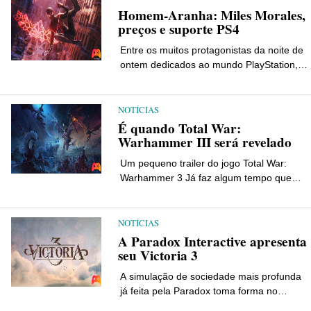
Homem-Aranha: Miles Morales,
preços e suporte PS4
Entre os muitos protagonistas da noite de
ontem dedicados ao mundo PlayStation,
encontramos Homem-Aranha: Miles
Morales. Apresentando-se pela primeira
vez através de um vídeo de gameplay, no
NOTÍCIAS
final do evento chegaram algumas
É quando Total War:
informações e especificações importantes
Warhammer III será revelado
[…]
Um pequeno trailer do jogo Total War:
Warhammer 3 Já faz algum tempo que
Total War: Rome Remastered foi lançado
e os fãs da série agora estão de olho no
próximo capítulo: Total War: Warhammer
NOTÍCIAS
[…]
A Paradox Interactive apresenta
seu Victoria 3
A simulação de sociedade mais profunda
já feita pela Paradox toma forma no
capítulo 3 da série Victoria. Ad mais de 10