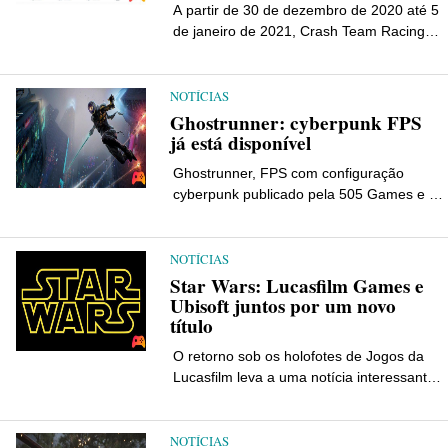
A partir de 30 de dezembro de 2020 até 5
de janeiro de 2021, Crash Team Racing
Nitro-Fueled é jogável gratuitamente por
todos os membros de Nintendo Switch
Conectados. Durante este período, todos
NOTÍCIAS
os jogadores subscreveram o serviço
Ghostrunner: cyberpunk FPS
online de Nintendo, pode […]
já está disponível
Ghostrunner, FPS com configuração
cyberpunk publicado pela 505 Games e All
in! Jogos e desenvolvido por One More
Level, 3D Realms e Slipgate Ironworks já
está disponível. As plataformas de
NOTÍCIAS
lançamento são PlayStation 4, Xbox One e
Star Wars: Lucasfilm Games e
PC via Steam, Epic Games […]
Ubisoft juntos por um novo
título
O retorno sob os holofotes de Jogos da
Lucasfilm leva a uma notícia interessante:
depois do anúncio de ontem, hoje vem
aquele relacionado a um novo jogo de
Star Wars, em desenvolvimento em
NOTÍCIAS