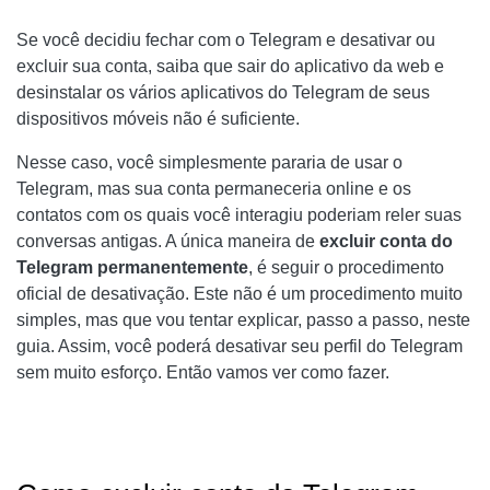
SAIR DO APLICATIVO TELEGRAM
Se você decidiu fechar com o Telegram e desativar ou
SAIR DA WEB DO TELEGRAM
excluir sua conta, saiba que sair do aplicativo da web e
desinstalar os vários aplicativos do Telegram de seus
COMO CANCELAR A ASSINATURA DO TELEGRAM
dispositivos móveis não é suficiente.
PERMANENTEMENTE
Nesse caso, você simplesmente pararia de usar o
DESATIVE A CONTA DO TELEGRAM MANUALMENTE
Telegram, mas sua conta permaneceria online e os
contatos com os quais você interagiu poderiam reler suas
DESATIVE A CONTA DO TELEGRAM AUTOMATICAMENTE
conversas antigas. A única maneira de
excluir conta do
COMO CANCELAR A ASSINATURA DE BOTS DO
Telegram permanentemente
, é seguir o procedimento
TELEGRAM
oficial de desativação. Este não é um procedimento muito
simples, mas que vou tentar explicar, passo a passo, neste
guia. Assim, você poderá desativar seu perfil do Telegram
sem muito esforço. Então vamos ver como fazer.