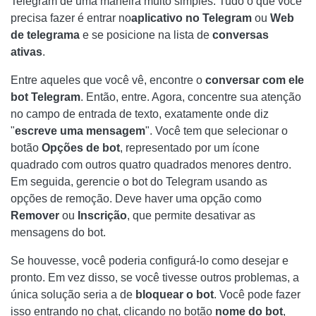
Telegram de uma maneira muito simples. Tudo o que você
precisa fazer é entrar no
aplicativo no Telegram
ou
Web
de telegrama
e se posicione na lista de
conversas
ativas
.
Entre aqueles que você vê, encontre o
conversar com ele
bot Telegram
. Então, entre. Agora, concentre sua atenção
no campo de entrada de texto, exatamente onde diz
"
escreve uma mensagem
". Você tem que selecionar o
botão
Opções de bot
, representado por um ícone
quadrado com outros quatro quadrados menores dentro.
Em seguida, gerencie o bot do Telegram usando as
opções de remoção. Deve haver uma opção como
Remover
ou
Inscrição
, que permite desativar as
mensagens do bot.
Se houvesse, você poderia configurá-lo como desejar e
pronto. Em vez disso, se você tivesse outros problemas, a
única solução seria a de
bloquear o bot
. Você pode fazer
isso entrando no chat, clicando no botão
nome do bot
,