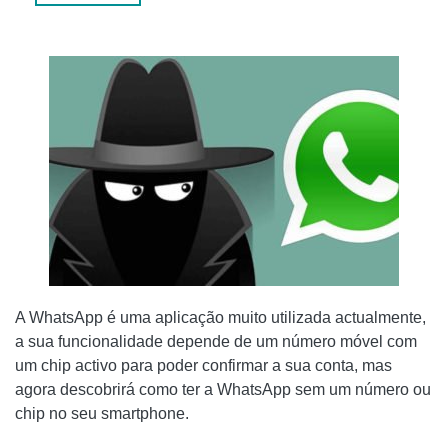
NOW
PASSOS A SEGUIR PARA TER _WHATSAPP SEM O SEU
NÚMERO DE TELEFONE PESSOAL UTILIZANDO TEXTNOW
OUTROS MÉTODOS PARA TER UMA CONTA WHATSAPP
SEM UM NÚMERO DE TELEFONE OU CARTÃO SIM
1 # GERAR UM NÚMERO A PARTIR DA APLICAÇÃO PRIMO
2 # DEFINIÇÕES
A WhatsApp é uma aplicação muito utilizada actualmente,
a sua funcionalidade depende de um número móvel com
um chip activo para poder confirmar a sua conta, mas
agora descobrirá como ter a WhatsApp sem um número ou
chip no seu smartphone.