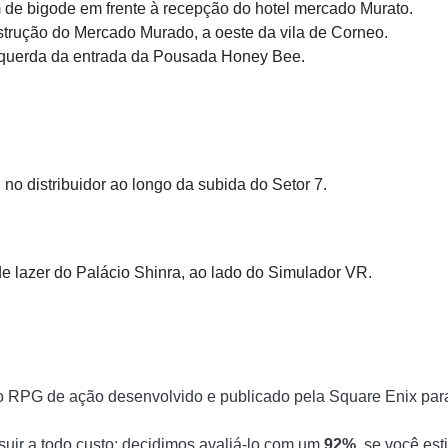
 de bigode em frente à recepção do hotel mercado Murato.
trução do Mercado Murado, a oeste da vila de Corneo.
squerda da entrada da Pousada Honey Bee.
l no distribuidor ao longo da subida do Setor 7.
de lazer do Palácio Shinra, ao lado do Simulador VR.
o RPG de ação desenvolvido e publicado pela Square Enix para
uir a todo custo: decidimos avaliá-lo com um
92%
, se você es