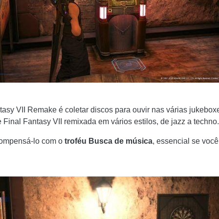
asy VII Remake é coletar discos para ouvir nas várias jukebo
e Final Fantasy VII remixada em vários estilos, de jazz a techno.
ecompensá-lo com o
troféu
Busca de música
, essencial se você