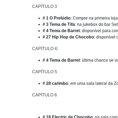
CAPÍTULO 3
# 1 O Prelúdio
: Compre na primeira loja 
# 3 Tema de Tifa
: na jukebox do bar Set
# 4 Tema de Barret
: disponível para co
# 27 Hip Hop de Chocobo
: disponível
CAPÍTULO 4:
# 4 Tema de Barret
: última chance se v
CAPÍTULO 5
# 28 carimbo
: em uma sala lateral da Zo
CAPÍTULO 6
# 18 Electric de Chocobo
: na sala co