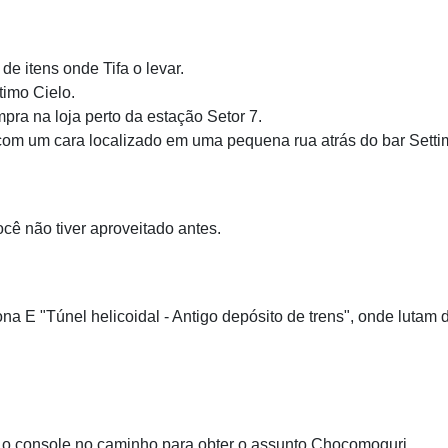
de itens onde Tifa o levar.
timo Cielo.
mpra na loja perto da estação Setor 7.
 com um cara localizado em uma pequena rua atrás do bar Setti
ocê não tiver aproveitado antes.
na E "Túnel helicoidal - Antigo depósito de trens", onde lutam d
m o console no caminho para obter o assunto Chocomoguri.