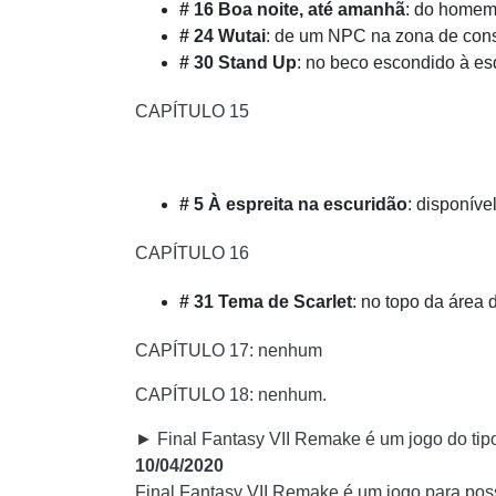
# 16 Boa noite, até amanhã
: do homem
# 24 Wutai
: de um NPC na zona de cons
# 30 Stand Up
: no beco escondido à e
CAPÍTULO 15
# 5 À espreita na escuridão
: disponíve
CAPÍTULO 16
# 31 Tema de Scarlet
: no topo da área 
CAPÍTULO 17: nenhum
CAPÍTULO 18: nenhum.
► Final Fantasy VII Remake é um jogo do tip
10/04/2020
Final Fantasy VII Remake é um jogo para poss