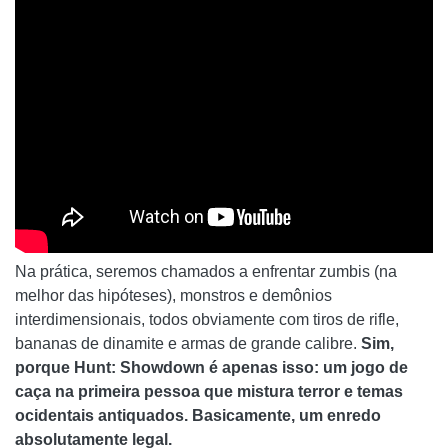
Na prática, seremos chamados a enfrentar zumbis (na
melhor das hipóteses), monstros e demônios
interdimensionais, todos obviamente com tiros de rifle,
bananas de dinamite e armas de grande calibre.
Sim,
porque Hunt: Showdown é apenas isso: um jogo de
caça na primeira pessoa que mistura terror e temas
ocidentais antiquados. Basicamente, um enredo
absolutamente legal.