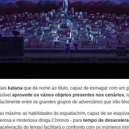
tais
katana
que dá nome ao título, capaz de esmagar com um gol
ssível
aproveite os vários objetos presentes nos cenários
, 
 facilmente entre os grandes grupos de adversários que irão bl
o máximo as habilidades do espadachim, capaz de se esquivar 
derosa e misteriosa droga Chronos - para
tempo de desaceler
aceleração do tempo facilitará o confronto com os inúmeros in