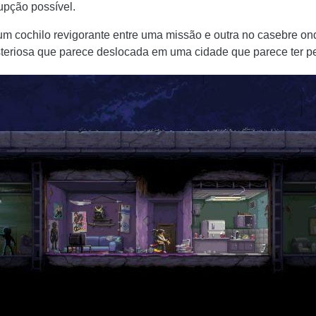
upção possível.
um cochilo revigorante entre uma missão e outra no casebre ond
eriosa que parece deslocada em uma cidade que parece ter pe