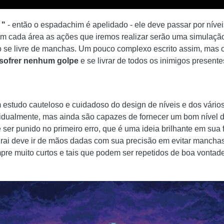
 "
- então o espadachim é apelidado - ele deve passar por nívei
, em cada área as ações que iremos realizar serão uma simula
 se livre de manchas. Um pouco complexo escrito assim, mas o 
 sofrer nenhum golpe
e se livrar de todos os inimigos presen
m estudo cauteloso e cuidadoso do design de níveis e dos vár
vidualmente, mas ainda são capazes de fornecer um bom nível d
e ser punido no primeiro erro, que é uma ideia brilhante em sua 
amurai deve ir de mãos dadas com sua precisão em evitar mancha
pre muito curtos e tais que podem ser repetidos de boa vonta