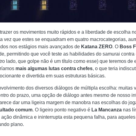
 trazer os movimentos muito rápidos e a liberdade de escolha
ma vez que estes se enquadram em quatro macrocategorias, a
ados nos estágios mais avançados de
Katana ZERO
. O
Boss F
de, permitindo que você teste as habilidades do samurai contra
ro lado, que golpe não é um título como esse) que teremos de e
aríamos
mais algumas lutas contra chefes
, o que teria indis
ocionante e divertida em suas estruturas básicas.
volvimento dos diversos diálogos de múltipla escolha: muitas 
ntro do prazo, uma opção de diálogo antes mesmo de nosso int
parece dar uma ligeira margem de manobra nas escolhas do joga
esultado comum
. O ligeiro ponto negativo é
La Mancanza
nas lí
ação dinâmica e ininterrupta esta pequena falha, para aquele
undo plano.