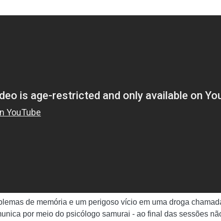
roblemas de memória e um perigoso vício em uma droga chama
unica por meio do psicólogo samurai - ao final das sessões não 