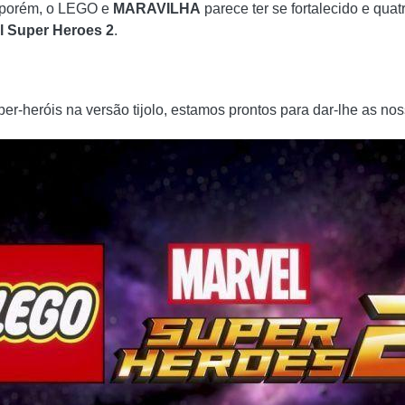
, porém, o LEGO e
MARAVILHA
parece ter se fortalecido e quat
 Super Heroes 2
.
er-heróis na versão tijolo, estamos prontos para dar-lhe as no