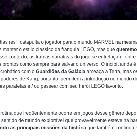
ias res": catapulta o jogador para o mundo MARVEL na mesma
 manter o estilo clássico da franquia LEGO, mas que
queremos 
sse contexto, as tramas narrativas do jogo se entrelaçam: entre
 prontos como sempre para salvar o universo. O incipit ainda é d
crobático com o
Guardiões da Galáxia
ameaça a Terra, mas os
 poderes de Kang, portanto, permitem a introdução no mundo d
es paralelas e / ou passear com seu herói LEGO favorito.
 rotina que freqüentemente ocorre em jogos desse gênero depo
 o sentido de mundo explorável que provavelmente esteve na ba
ndo as principais missões da história
que também continua s