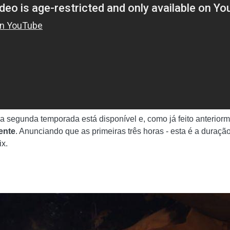
 a segunda temporada está disponível e, como já feito anteriorm
ente
. Anunciando que as primeiras três horas - esta é a duraçã
ix.