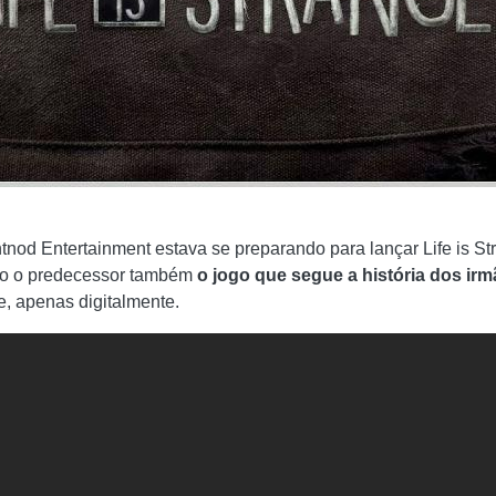
d Entertainment estava se preparando para lançar Life is Stra
mo o predecessor também
o jogo que segue a história dos irm
e, apenas digitalmente.