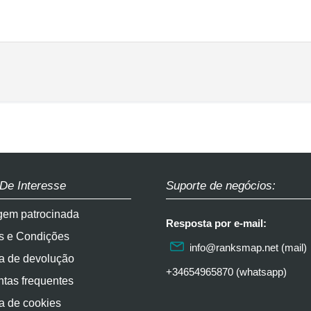
 De Interesse
Suporte de negócios:
gem patrocinada
Resposta por e-mail:
s e Condições
info@ranksmap.net
(mail)
ca de devolução
+34654965870 (whatsapp)
tas frequentes
ca de cookies