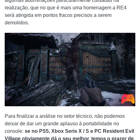
algumas abominações particularmente cuidadas na
realização, que no que é mais uma homenagem a RE4
será atingida em pontos fracos precisos a serem
demolidos.
Para finalizar a análise no setor técnico, não podemos
deixar de dar um grande aplauso à portabilidade no
console:
se no PS5, Xbox Seris X / S e PC Resident Evil
Village obviamente dá o seu melhor, temos o prazer de