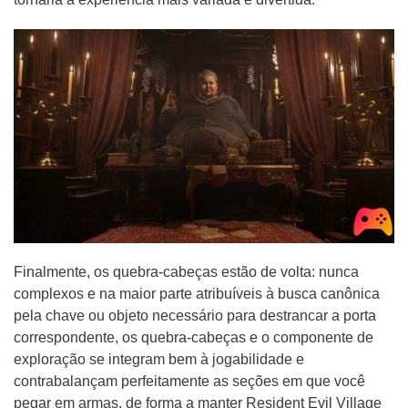
Finalmente, os quebra-cabeças estão de volta: nunca
complexos e na maior parte atribuíveis à busca canônica
pela chave ou objeto necessário para destrancar a porta
correspondente, os quebra-cabeças e o componente de
exploração se integram bem à jogabilidade e
contrabalançam perfeitamente as seções em que você
pegar em armas, de forma a manter Resident Evil Village