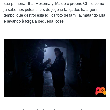
sua primeira filha, Rosemary. Mas é o próprio Chris, como
já sabemos pelos trilers do jogo já lançados há algum
tempo, que destrói esta idílica foto de família, matando Mia
e levando à força a pequena Rose.