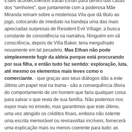
Estes acontecimentos trarão Ethan para dentro das casas
dos “senhores”, que juntamente com a poderosa Mãe
Miranda reinam sobre a misteriosa Vila que dá título ao
jogo, colocando de imediato na bandeja uma das mais
apreciadas surpresas de Resident Evil Village: a busca
constante de consistência na narrativa. Ninguém em sã
consciência, depois de Villa Baker, teria mergulhado
novamente em tal pesadelo.
Mas Ethan não pode
simplesmente fugir da aldeia porque está procurando
por sua filha, e então tudo faz sentido: exploração, luta,
até mesmo os elementos mais leves como o
comerciante.
- que graças aos seus diálogos dão a este
último um papel real na trama - são a consequência óbvia
do comportamento de um homem que faria qualquer coisa
para salvar o que resta de sua família. Não podemos nos
expor mais no enredo, mas garantimos que este último,
uma vez atingido os créditos finais, embora não ostente
uma escrita memorável ou reviravoltas incríveis, fornecerá
uma explicação mais ou menos coerente para tudo: as