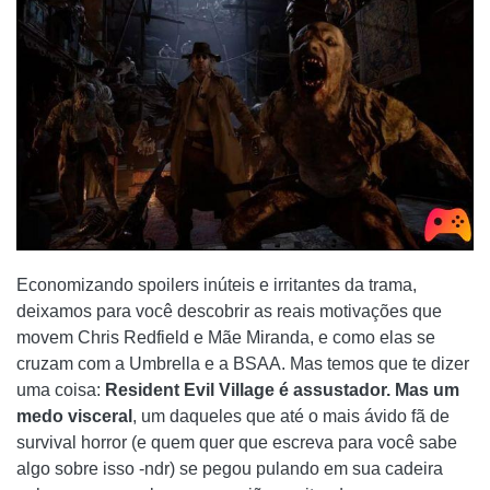
Economizando spoilers inúteis e irritantes da trama,
deixamos para você descobrir as reais motivações que
movem Chris Redfield e Mãe Miranda, e como elas se
cruzam com a Umbrella e a BSAA. Mas temos que te dizer
uma coisa:
Resident Evil Village é assustador. Mas um
medo visceral
, um daqueles que até o mais ávido fã de
survival horror (e quem quer que escreva para você sabe
algo sobre isso -ndr) se pegou pulando em sua cadeira