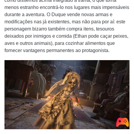
como dissemos acima integrado à trama, o que torna
menos estranho encontrá-lo nos lugares mais impensáveis
​​durante a aventura. O Duque vende novas armas e
modificações nas já existentes, mas não para por aí: este
personagem bizarro também compra itens, tesouros
deixados por inimigos e comida (Ethan pode caçar peixes,
aves e outros animais), para cozinhar alimentos que
fornecer vantagens permanentes ao protagonista.