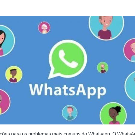
O” NO WHATSAPP?
NO WHATSAPP
 WHATSAPP?
OS E VÍDEOS
ÍS
VIAR PARA OUTRO CONTATO
FOR PERDIDO OU ROUBADO?
O WHATSAPP
uções para os problemas mais comuns do Whatsapp. O WhatsAp