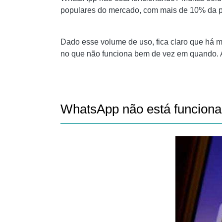
POR QUE AS MENSAGENS DO WHATSAPP N
populares do mercado, com mais de 10% da p
16. COMO CONSUMIR MENOS DADOS DO WH
Dado esse volume de uso, fica claro que há 
18. WHATSAPP NÃO ENVIA MENSAGENS
no que não funciona bem de vez em quando. Aq
WHATSAPP NÃO FUNCIONA MAIS... AVISE-NO
LEITURA:
WhatsApp não está funciona