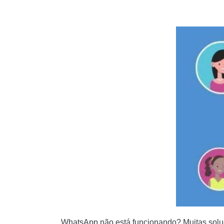
5. CONTATOS DUPLICADOS DO WHATSAPP
6. O QUE SIGNIFICA “ÚLTIMA VISUALIZAÇÃ
7. NÃO CONSIGO VER “ÚLTIMA CONEXÃO” 
8. O QUE SIGNIFICAM OS TIQUES AZUIS DO
9. WHATSAPP NÃO ME FAZ LIGAR
10. WHATSAPP NÃO FUNCIONA
11. O WHATSAPP NÃO ME DEIXA BAIXAR FOT
12. O WHATSAPP NÃO FUNCIONA NO MEU PA
13. NÃO CONSIGO SALVAR FOTOS PARA EN
14. O QUE DEVO FAZER SE MEU TELEFONE 
15. NÃO ESTOU RECEBENDO MENSAGENS N
WhatsApp não está funcionando? Muitas sol