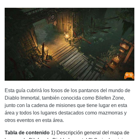
CORAZÓN DE LA SELVA
HABLA CON EL PELIGRO
LA EVOCACIÓN FINAL
CÓMO CULTIVAR LA ZONA BILIAR EN DIABLO IMMORTAL
Esta guía cubrirá los fosos de los pantanos del mundo de
Diablo Immortal, también conocida como Bilefen Zone,
junto con la cadena de misiones que tiene lugar en esta
área y todos los lugares destacados como mazmorras y
otros eventos en esta área.
Tabla de contenido
1) Descripción general del mapa de