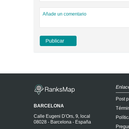
Enlac
Post p
BARCELONA
Térmi
Calle Eugeni D'Ors, 9, local
Políti
08028 - Barcelona - España
Pregun