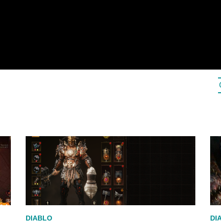
DIABLO
DI