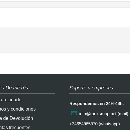
es De Interés
Soporte a empresas:
atrocinado
Respondemos en 24H-48h:
nos y condiciones
info@ranksmap.net
(mail)
ca de Devolución
+34654965870 (whatsapp)
tas frecuentes