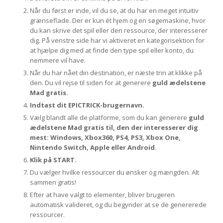
Når du først er inde, vil du se, at du har en meget intuitiv
grænseflade. Der er kun ét hjem og en søgemaskine, hvor
du kan skrive det spil eller den ressource, der interesserer
dig. På venstre side har vi aktiveret en kategorisektion for
at hjælpe dig med at finde den type spil eller konto, du
nemmere vil have.
Når du har nået din destination, er næste trin at klikke på
den. Du vil rejse til siden for at generere
guld ædelstene
Mad gratis.
Indtast dit EPICTRICK-brugernavn.
Vælg blandt alle de platforme, som du kan generere
guld
ædelstene Mad gratis til, den der interesserer dig
mest: Windows, Xbox360, PS4, PS3, Xbox One,
Nintendo Switch, Apple eller Android.
Klik på START.
Du vælger hvilke ressourcer du ønsker og mængden. Alt
sammen gratis!
Efter at have valgt to elementer, bliver brugeren
automatisk valideret, og du begynder at se de genererede
ressourcer.