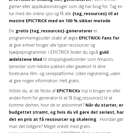
gamer eller applikationsbruger som dig har brug for. Tag en
tur med din online sjov og få alle
{tag_resources} til at
mestre EPICTRICK med en 100 % sikker metode
.
De
gratis {tag_resources}-generatorer
er
programmeringssider skabt af ægte
EPICTRICK-fans for
at give enhver bruger alle typer ressourcer og
hjælpeprogrammer. I EPICTRICK finder du også
guld
ædelstene Mad
til shoppingwebsteder som Amazon,
tjenester som Adobe-pakken eller gavekort til dine
foretrukne film- og serieplatforme. Uden registrering, uden
at give nogen information. Helt gratis.
Vidste du, at de fleste af
EPICTRICKs
top ti bruger en eller
anden form for generator til at få {tag_resources} til at
komme derhen, hvor de er ankommet?
Når du starter, er
budgettet stramt, og hvis du vil gøre det seriøst, har
det en pris at få ressourcer og skalering
. Hvordan gør
man det billigere? Meget enkelt med gratis