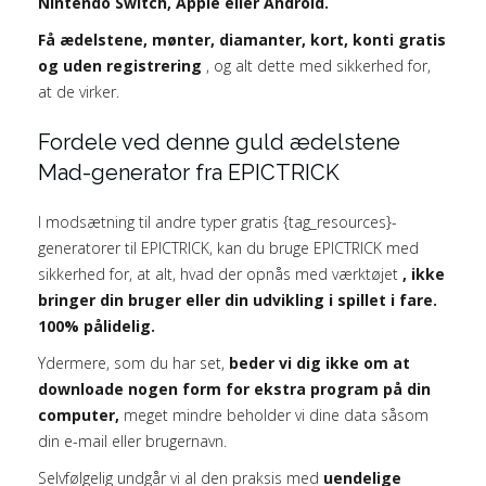
Nintendo Switch, Apple eller Android.
Få ædelstene, mønter, diamanter, kort, konti gratis
og uden registrering
, og alt dette med sikkerhed for,
at de virker.
Fordele ved denne guld ædelstene
Mad-generator fra EPICTRICK
I modsætning til andre typer gratis {tag_resources}-
generatorer til EPICTRICK, kan du bruge EPICTRICK med
sikkerhed for, at alt, hvad der opnås med værktøjet
, ikke
bringer din bruger eller din udvikling i spillet i fare.
100% pålidelig.
Ydermere, som du har set,
beder vi dig ikke om at
downloade nogen form for ekstra program på din
computer,
meget mindre beholder vi dine data såsom
din e-mail eller brugernavn.
Selvfølgelig undgår vi al den praksis med
uendelige