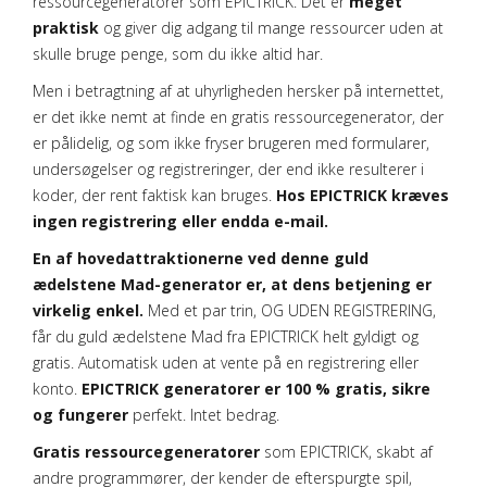
ressourcegeneratorer som EPICTRICK. Det er
meget
praktisk
og giver dig adgang til mange ressourcer uden at
skulle bruge penge, som du ikke altid har.
Men i betragtning af at uhyrligheden hersker på internettet,
er det ikke nemt at finde en gratis ressourcegenerator, der
er pålidelig, og som ikke fryser brugeren med formularer,
undersøgelser og registreringer, der end ikke resulterer i
koder, der rent faktisk kan bruges.
Hos EPICTRICK kræves
ingen registrering eller endda e-mail.
En af hovedattraktionerne ved denne guld
ædelstene Mad-generator er, at dens betjening er
virkelig enkel.
Med et par trin, OG UDEN REGISTRERING,
får du guld ædelstene Mad fra EPICTRICK helt gyldigt og
gratis. Automatisk uden at vente på en registrering eller
konto.
EPICTRICK generatorer er 100 % gratis, sikre
og fungerer
perfekt. Intet bedrag.
Gratis ressourcegeneratorer
som EPICTRICK, skabt af
andre programmører, der kender de efterspurgte spil,