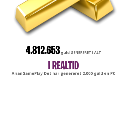
4.812.653
guld GENERERET I ALT
I REALTID
gonsabella
Det har genereret
6.000
guld en
Android