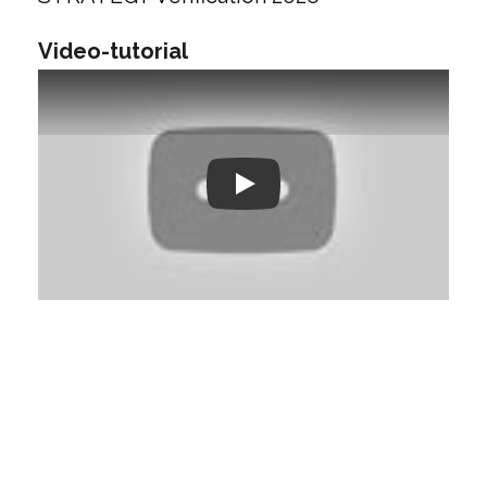
Video-tutorial
Play: Keynote (Google I/O '18)