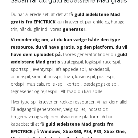
Sådan får du guld ædelstene Mad gratis
Du har allerede set, at det at få
guld ædelstene Mad
gratis fra EPICTRICK
kun kræver et par enkle og hurtige
trin, når du går ind i vores
generator.
Vi minder dig om, at du kan vælge både den type
ressource, du vil have gratis, og den platform, du vil
have dem uploadet på.
I vores generator finder du
guld
ædelstene Mad gratis
strategispil, logikspil, racerspil,
sportsspil, eventyrspil, afslappede spil, arkadespil,
actionspil, simulationsspil, trivia, kasinospil, puslespil,
ordspil, musicals, rolle -spil, kortspil, pædagogiske spil,
tegneserier og rejsespil... Alt hvad du kan spille!
Hver type spil kræver en række ressourcer. Vi har dem alle!
Få adgang til generatoren, vælg spillet, indtast dit
brugernavn og vælg den tilsvarende platform: Vi har
kapacitet til at få
guld ædelstene Mad gratis fra
EPICTRICK
på
Windows, Xbox360, PS4, PS3, Xbox One,