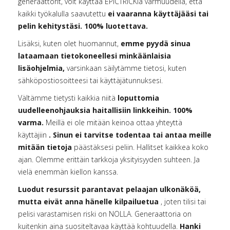
generaattorit, voit käyttää EPICTRICKiä varmuudella, että
kaikki työkalulla saavutettu
ei vaaranna käyttäjääsi tai
pelin kehitystäsi. 100% luotettava.
Lisäksi, kuten olet huomannut,
emme pyydä sinua
lataamaan tietokoneellesi minkäänlaisia
lisäohjelmia,
varsinkaan säilytämme tietosi, kuten
sähköpostiosoitteesi tai käyttäjätunnuksesi.
Vältämme tietysti kaikkia niitä
loputtomia
uudelleenohjauksia haitallisiin linkkeihin. 100%
varma.
Meillä ei ole mitään keinoa ottaa yhteyttä
käyttäjiin
. Sinun ei tarvitse todentaa tai antaa meille
mitään tietoja
päästäksesi peliin. Hallitset kaikkea koko
ajan. Olemme erittäin tarkkoja yksityisyyden suhteen. Ja
vielä enemmän kiellon kanssa.
Luodut resurssit parantavat pelaajan ulkonäköä,
mutta eivät anna hänelle kilpailuetua
, joten tilisi tai
pelisi varastamisen riski on NOLLA. Generaattoria on
kuitenkin aina suositeltavaa käyttää kohtuudella.
Hanki