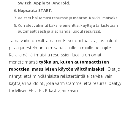
Switch, Apple tai Android.
Napsauta START.
Valitset haluamasi resurssit ja määrän. Kaikki ilmaiseksi!
Kun olet valinnut kaksi elementtiä, käyttäjä tarkistetaan
automaattisesti ja alat nähdä luodut resurssit.
Tämä vaihe on välttämätön. Et voi ohittaa sitä, jos haluat
pitää järjestelmän toimivana sinulle ja muille pelaajille.
Kaikilla näillä ilmaisilla resurssien luojilla on omat
menetelmänsä
työkalun, kuten automaattisten
robottien, massiivisen käytön välttämiseksi
. Olet jo
nähnyt, että minkäänlaista rekisteröintiä ei tarvita, vain
käyttäjän validointi, jolla varmistamme, että resurssi päätyy
todellisen EPICTRICK-käyttäjän käsiin.