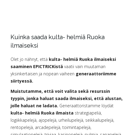
Kuinka saada kulta- helmiä Ruoka
ilmaiseksi
Olet jo nähnyt, että
kulta- helmiä Ruoka ilmaiseksi
saaminen EPICTRICKistä
vaatii vain muutaman
yksinkertaisen ja nopean vaiheen
generaattoriimme
siirtyessä.
Muistutamme, että voit valita sekä resurssin
tyypin, jonka haluat saada ilmaiseksi, että alustan,
jolle haluat ne ladata.
Generaattoristamme löydät
kulta- helmiä Ruoka ilmaista
strategiapeliä,
logiikkapelejä, ajopelejä, urheilupelejä, seikkailupelejä,
rentopelejä, arcadepelejä, toimintapelejä,
simulaatiopelejä, triviaa, kasinopelejä, pulmia, sanapelejä,