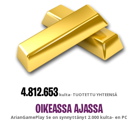
4.812.653
kulta- TUOTETTU YHTEENSÄ
OIKEASSA AJASSA
gonsabella
Se on synnyttänyt
6.000
kulta- en
Android