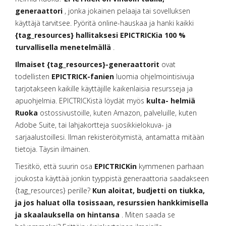
generaattori
, jonka jokainen pelaaja tai sovelluksen
käyttäjä tarvitsee. Pyöritä online-hauskaa ja hanki kaikki
{tag_resources} hallitaksesi EPICTRICKia 100 %
turvallisella menetelmällä
.
Ilmaiset {tag_resources}-generaattorit
ovat
todellisten
EPICTRICK-fanien
luomia ohjelmointisivuja
tarjotakseen kaikille käyttäjille kaikenlaisia resursseja ja
apuohjelmia. EPICTRICKistä löydät myös
kulta- helmiä
Ruoka
ostossivustoille, kuten Amazon, palveluille, kuten
Adobe Suite, tai lahjakortteja suosikkielokuva- ja
sarjaalustoillesi. Ilman rekisteröitymistä, antamatta mitään
tietoja. Täysin ilmainen.
Tiesitkö, että suurin osa
EPICTRICKin
kymmenen parhaan
joukosta käyttää jonkin tyyppistä generaattoria saadakseen
{tag_resources} perille?
Kun aloitat, budjetti on tiukka,
ja jos haluat olla tosissaan, resurssien hankkimisella
ja skaalauksella on hintansa
. Miten saada se