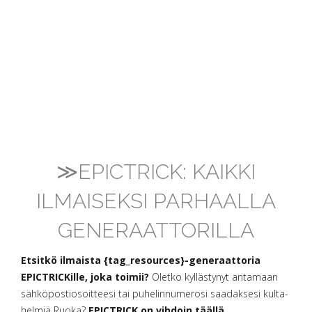
≫EPICTRICK: KAIKKI
ILMAISEKSI PARHAALLA
GENERAATTORILLA
Etsitkö ilmaista {tag_resources}-generaattoria
EPICTRICKille, joka toimii?
Oletko kyllästynyt antamaan
sähköpostiosoitteesi tai puhelinnumerosi saadaksesi kulta-
helmiä Ruoka?
EPICTRICK on vihdoin täällä,