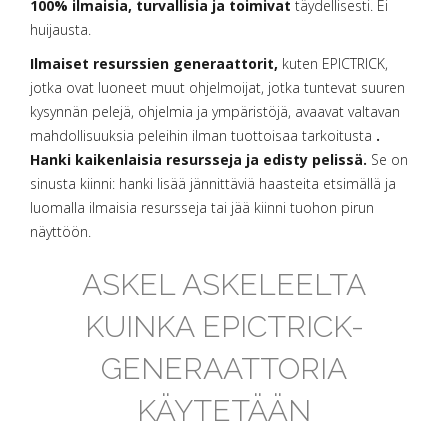
100% ilmaisia, turvallisia ja toimivat
täydellisesti. Ei
huijausta.
Ilmaiset resurssien generaattorit,
kuten EPICTRICK,
jotka ovat luoneet muut ohjelmoijat, jotka tuntevat suuren
kysynnän pelejä, ohjelmia ja ympäristöjä, avaavat valtavan
mahdollisuuksia peleihin ilman tuottoisaa tarkoitusta
.
Hanki kaikenlaisia resursseja ja edisty pelissä.
Se on
sinusta kiinni: hanki lisää jännittäviä haasteita etsimällä ja
luomalla ilmaisia resursseja tai jää kiinni tuohon pirun
näyttöön.
ASKEL ASKELEELTA
KUINKA EPICTRICK-
GENERAATTORIA
KÄYTETÄÄN