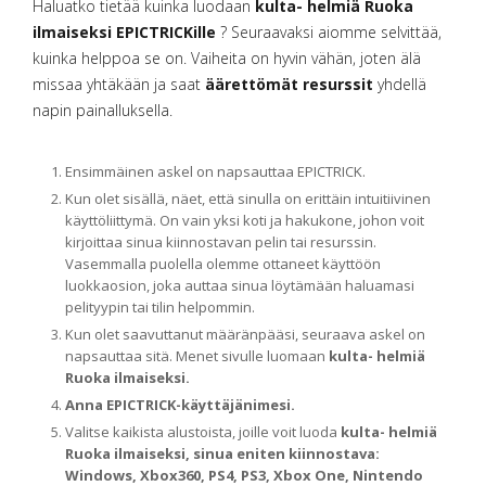
Haluatko tietää kuinka luodaan
kulta- helmiä Ruoka
ilmaiseksi EPICTRICKille
? Seuraavaksi aiomme selvittää,
kuinka helppoa se on. Vaiheita on hyvin vähän, joten älä
missaa yhtäkään ja saat
äärettömät resurssit
yhdellä
napin painalluksella.
Ensimmäinen askel on napsauttaa EPICTRICK.
Kun olet sisällä, näet, että sinulla on erittäin intuitiivinen
käyttöliittymä. On vain yksi koti ja hakukone, johon voit
kirjoittaa sinua kiinnostavan pelin tai resurssin.
Vasemmalla puolella olemme ottaneet käyttöön
luokkaosion, joka auttaa sinua löytämään haluamasi
pelityypin tai tilin helpommin.
Kun olet saavuttanut määränpääsi, seuraava askel on
napsauttaa sitä. Menet sivulle luomaan
kulta- helmiä
Ruoka ilmaiseksi.
Anna EPICTRICK-käyttäjänimesi.
Valitse kaikista alustoista, joille voit luoda
kulta- helmiä
Ruoka ilmaiseksi, sinua eniten kiinnostava:
Windows, Xbox360, PS4, PS3, Xbox One, Nintendo