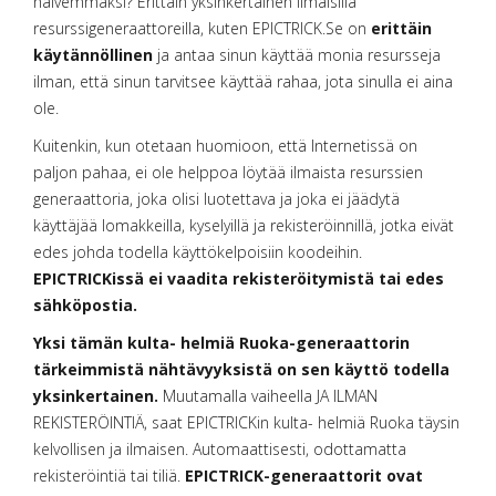
halvemmaksi? Erittäin yksinkertainen ilmaisilla
resurssigeneraattoreilla, kuten EPICTRICK.Se on
erittäin
käytännöllinen
ja antaa sinun käyttää monia resursseja
ilman, että sinun tarvitsee käyttää rahaa, jota sinulla ei aina
ole.
Kuitenkin, kun otetaan huomioon, että Internetissä on
paljon pahaa, ei ole helppoa löytää ilmaista resurssien
generaattoria, joka olisi luotettava ja joka ei jäädytä
käyttäjää lomakkeilla, kyselyillä ja rekisteröinnillä, jotka eivät
edes johda todella käyttökelpoisiin koodeihin.
EPICTRICKissä ei vaadita rekisteröitymistä tai edes
sähköpostia.
Yksi tämän kulta- helmiä Ruoka-generaattorin
tärkeimmistä nähtävyyksistä on sen käyttö todella
yksinkertainen.
Muutamalla vaiheella JA ILMAN
REKISTERÖINTIÄ, saat EPICTRICKin kulta- helmiä Ruoka täysin
kelvollisen ja ilmaisen. Automaattisesti, odottamatta
rekisteröintiä tai tiliä.
EPICTRICK-generaattorit ovat