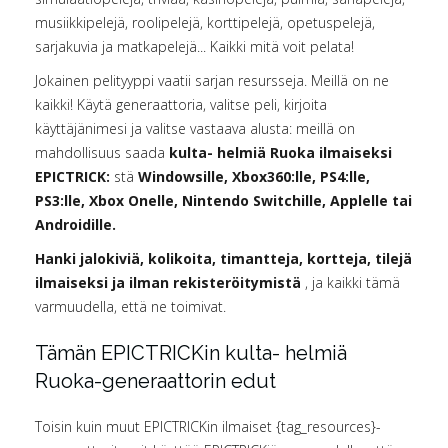
musiikkipelejä, roolipelejä, korttipelejä, opetuspelejä,
sarjakuvia ja matkapelejä... Kaikki mitä voit pelata!
Jokainen pelityyppi vaatii sarjan resursseja. Meillä on ne
kaikki! Käytä generaattoria, valitse peli, kirjoita
käyttäjänimesi ja valitse vastaava alusta: meillä on
mahdollisuus saada
kulta- helmiä Ruoka ilmaiseksi
EPICTRICK:
stä
Windowsille, Xbox360:lle, PS4:lle,
PS3:lle, Xbox Onelle, Nintendo Switchille, Applelle tai
Androidille.
Hanki jalokiviä, kolikoita, timantteja, kortteja, tilejä
ilmaiseksi ja ilman rekisteröitymistä
, ja kaikki tämä
varmuudella, että ne toimivat.
Tämän EPICTRICKin kulta- helmiä
Ruoka-generaattorin edut
Toisin kuin muut EPICTRICKin ilmaiset {tag_resources}-