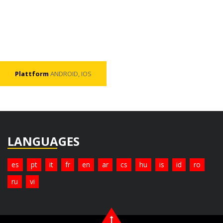
Plattform
ANDROID, IOS
LANGUAGES
es
pt
it
fr
en
ar
cs
hu
is
id
ro
ru
vi