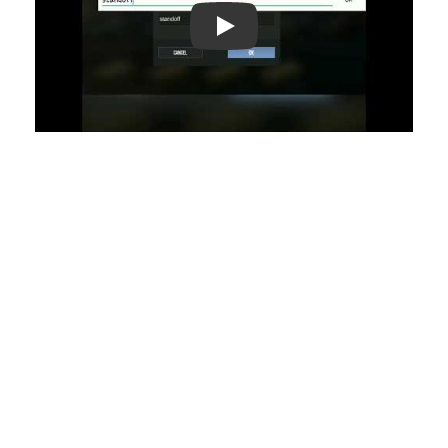
Play: Keynote (Google I/O '18)