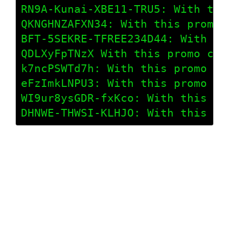
RN9A-Kunai-XBE11-TRU5: With thi
QKNGHNZAFXN34: With this promo 
BFT-5SEKRE-TFREE234D44: With th
QDLXyFpTNzX With this promo cod
k7ncPSWTd7h: With this promo co
eFzImkLNPU3: With this promo co
WI9ur8ysGDR-fxKco: With this pr
DHNWE-THWSI-KLHJO: With this pr