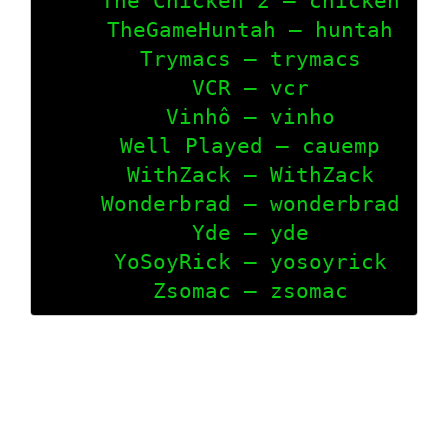
    The Chicken 2 – chicken

    TheGameHuntah – huntah

    Trymacs – trymacs

    VCR – vcr

    Vinhô – vinho

    Well Played – cauemp

    WithZack – WithZack

    Wonderbrad – wonderbrad

    Yde – yde

    YoSoyRick – yosoyrick

    Zsomac – zsomac