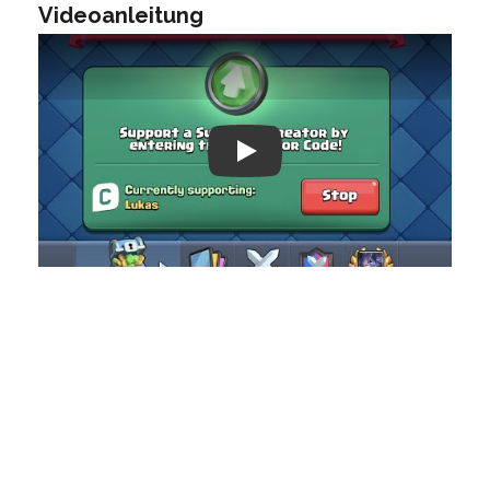
Videoanleitung
Play: Keynote (Google I/O '18)