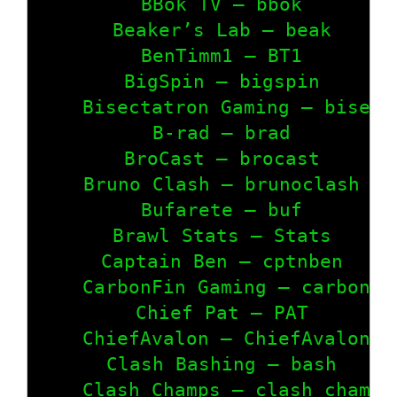
    BBok TV – bbok

    Beaker’s Lab – beak

    BenTimm1 – BT1

    BigSpin – bigspin

    Bisectatron Gaming – bisect

    B-rad – brad

    BroCast – brocast

    Bruno Clash – brunoclash

    Bufarete – buf

    Brawl Stats – Stats

    Captain Ben – cptnben

    CarbonFin Gaming – carbonfin
    Chief Pat – PAT

    ChiefAvalon – ChiefAvalon

    Clash Bashing – bash

    Clash Champs – clash champs
