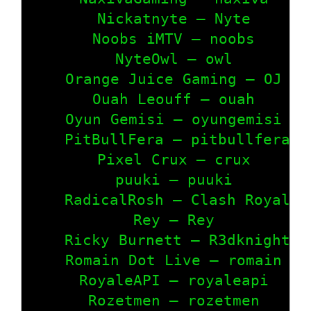
    Nickatnyte – Nyte

    Noobs iMTV – noobs

    NyteOwl – owl

    Orange Juice Gaming – OJ

    Ouah Leouff – ouah

    Oyun Gemisi – oyungemisi

    PitBullFera – pitbullfera

    Pixel Crux – crux

    puuki – puuki

    RadicalRosh – Clash Royale –
    Rey – Rey

    Ricky Burnett – R3dknight

    Romain Dot Live – romain

    RoyaleAPI – royaleapi

    Rozetmen – rozetmen
