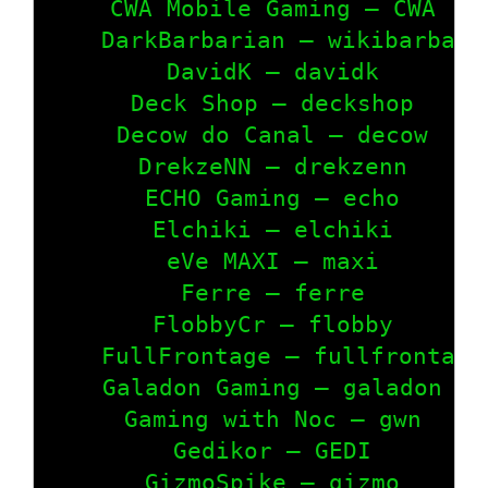
    CWA Mobile Gaming – CWA

    DarkBarbarian – wikibarbar

    DavidK – davidk

    Deck Shop – deckshop

    Decow do Canal – decow

    DrekzeNN – drekzenn

    ECHO Gaming – echo

    Elchiki – elchiki

    eVe MAXI – maxi

    Ferre – ferre

    FlobbyCr – flobby

    FullFrontage – fullfrontage

    Galadon Gaming – galadon

    Gaming with Noc – gwn

    Gedikor – GEDI

    GizmoSpike – gizmo
