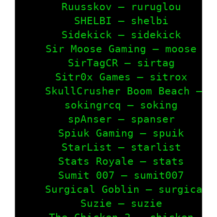
    Ruusskov – ruruglou

    SHELBI – shelbi

    Sidekick – sidekick

    Sir Moose Gaming – moose

    SirTagCR – sirtag

    Sitr0x Games – sitrox

    SkullCrusher Boom Beach – sk
    sokingrcq – soking

    spAnser – spanser

    Spiuk Gaming – spuik

    StarList – starlist

    Stats Royale – stats

    Sumit 007 – sumit007

    Surgical Goblin – surgicalgo
    Suzie – suzie
