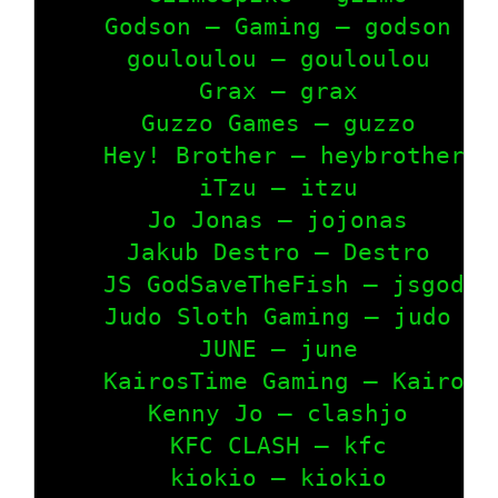
    Godson – Gaming – godson

    gouloulou – gouloulou

    Grax – grax

    Guzzo Games – guzzo

    Hey! Brother – heybrother

    iTzu – itzu

    Jo Jonas – jojonas

    Jakub Destro – Destro

    JS GodSaveTheFish – jsgod

    Judo Sloth Gaming – judo

    JUNE – june

    KairosTime Gaming – Kairos

    Kenny Jo – clashjo

    KFC CLASH – kfc

    kiokio – kiokio
