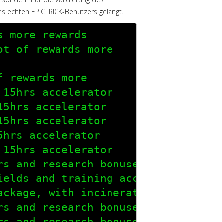
es echten EPICTRICK-Benutzers gelangt.
 more rewards

t of rewards more

 rewards more

15hrs accelerator

5hrs accelerator

5hrs accelerator

hrs accelerator

15hrs accelerator

rs and research bonuses, also a shi
elds and training accelerators

ackage, with incinerators, vip poin
rs and research bonuses, also a shi
rs and research bonuses, also a shi