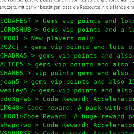
enutzers, mit der wir bestätigen, dass die Ressource in die Hände ein
SODAFEST > Gems vip points and lots
LORDSHUB > Gems vip points and a lo
LM001 > New players only

202cj > gems vip points and lots of
CHADRA5 > gems vip points and also 
ALICE5 > gems vip points and also 1
SHANE5 > vip points gems and also 1
joan5 > gems vip points and also 15
wesley5 > gems vip points and also 
zdu3g7a6 > Code Reward: Accelerato
LM648> Code reward: A pack with shi
LM001>Code Reward: A huge reward p
shwpc7wb > Code Reward: Accelerato
VSVUUBYS > Code reward: Accelerato