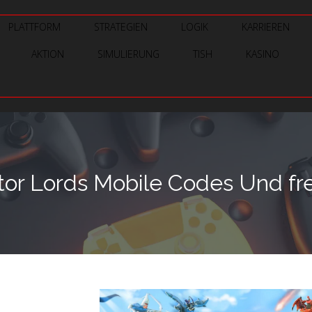
PLATTFORM
STRATEGIEN
LOGIK
KARRIEREN
AKTION
SIMULIERUNG
TISH
KASINO
or Lords Mobile Codes Und fr