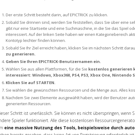
Der erste Schritt besteht darin, auf EPICTRICK zu klicken.
Sobald Sie drinnen sind, werden Sie feststellen, dass Sie über eine se
gibt nur eine Startseite und eine Suchmaschine, in die Sie das Spiel 
interessiert. Auf der linken Seite haben wir einen Kategoriebereich akt
Kontotyp leichter finden können.
Sobald Sie Ihr Ziel erreicht haben, klicken Sie im nächsten Schritt dara
zu generieren.
Geben Sie Ihren EPICTRICK-Benutzernamen ein.
Wählen Sie aus allen Plattformen, für die Sie
kostenlos generieren k
interessiert: Windows, Xbox360, PS4, PS3, Xbox One, Nintendo 
Klicken Sie auf STARTEN.
Sie wählen die gewünschten Ressourcen und die Menge aus. Alles kos
Nachdem Sie zwei Elemente ausgewählt haben, wird der Benutzer autom
generierten Ressourcen.
ieser Schritt ist unerlässlich. Sie können es nicht überspringen, wenn
ndere Spieler funktioniert. Alle diese kostenlosen Ressourcengenerat
um
eine massive Nutzung des Tools, beispielsweise durch aut
aben bereits gesehen, dass keine Art von Registrierung erforderlich ist