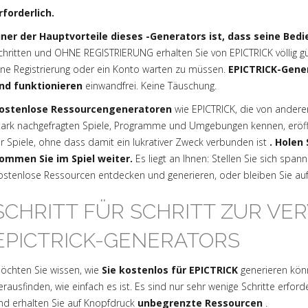
rforderlich.
iner der Hauptvorteile dieses -Generators ist, dass seine Bedi
chritten und OHNE REGISTRIERUNG erhalten Sie von EPICTRICK völlig gü
ine Registrierung oder ein Konto warten zu müssen.
EPICTRICK-Gener
nd funktionieren
einwandfrei. Keine Täuschung.
ostenlose Ressourcengeneratoren
wie EPICTRICK, die von andere
tark nachgefragten Spiele, Programme und Umgebungen kennen, eröffne
ür Spiele, ohne dass damit ein lukrativer Zweck verbunden ist
. Holen
ommen Sie im Spiel weiter.
Es liegt an Ihnen: Stellen Sie sich sp
ostenlose Ressourcen entdecken und generieren, oder bleiben Sie a
SCHRITT FÜR SCHRITT ZUR V
EPICTRICK-GENERATORS
öchten Sie wissen, wie
Sie kostenlos für EPICTRICK
generieren kön
erausfinden, wie einfach es ist. Es sind nur sehr wenige Schritte erford
nd erhalten Sie auf Knopfdruck
unbegrenzte Ressourcen
.