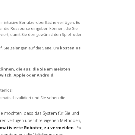
hr intuitive Benutzeroberfläche verfügen. Es
oder die Ressource eingeben können, die Sie
iviert, damit Sie den gewünschten Spiel- oder
uf. Sie gelangen auf die Seite, um
kostenlos
önnen, die aus, die Sie am meisten
Switch, Apple oder Android.
tenlos!
atisch validiert und Sie sehen die
 Sie möchten, dass das System für Sie und
oren verfügen über ihre eigenen Methoden,
omatisierte Roboter, zu vermeiden
. Sie
, sondern nur die Validierung des