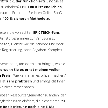
ICTRICK, der funktioniert?
Sind Sie es
 zu erhalten?
EPICTRICK ist endlich da,
aucht. Probieren Sie Ihren Online-Spaß
er 100 % sicheren Methode zu
iten, die von echten
EPICTRICK-Fans
Dienstprogrammen zur Verfügung zu
mazon, Dienste wie die Adobe-Suite oder
e Registrierung, ohne Angaben. Komplett
 verwenden, um dorthin zu bringen, wo sie
d wenn Sie es ernst meinen wollen,
 Preis
. Wie kann man es billiger machen?
 ist
sehr praktisch
und ermöglicht Ihnen
Sie nicht immer haben.
tenlosen Ressourcengenerator zu finden, der
istrierungen einfriert, die nicht einmal zu
ne Registrierung noch eine E-Mail