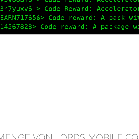
3n7yuxv6 > Code Reward: Accelerato
EARN717656> Code reward: A pack wi
14567823> Code reward: A package w
MENGE VON LORDS MOBILE C