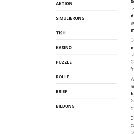
S
AKTION
l
d
SIMULIERUNG
a
m
TISH
D
KASINO
e
s
G
PUZZLE
fr
ROLLE
W
a
BRIEF
h
G
BILDUNG
d
D
z
t