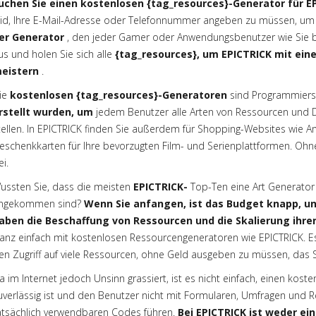
uchen Sie einen kostenlosen {tag_resources}-Generator für EP
eid, Ihre E-Mail-Adresse oder Telefonnummer angeben zu müssen, um
er Generator
, den jeder Gamer oder Anwendungsbenutzer wie Sie br
us und holen Sie sich alle
{tag_resources}, um EPICTRICK mit ein
eistern
.
ie
kostenlosen {tag_resources}-Generatoren
sind Programmierse
rstellt wurden, um
jedem Benutzer alle Arten von Ressourcen und 
tellen. In EPICTRICK finden Sie außerdem
für Shopping-Websites wie A
eschenkkarten für Ihre bevorzugten Film- und Serienplattformen. Ohn
ei.
ussten Sie, dass die meisten
EPICTRICK-
Top-Ten eine Art Generator
ngekommen sind?
Wenn Sie anfangen, ist das Budget knapp, un
aben die Beschaffung von Ressourcen und die Skalierung ihren
anz einfach mit kostenlosen Ressourcengeneratoren wie EPICTRICK. Es
en Zugriff auf viele Ressourcen, ohne Geld ausgeben zu müssen, das 
a im Internet jedoch Unsinn grassiert, ist es nicht einfach, einen kos
uverlässig ist und den Benutzer nicht mit Formularen, Umfragen und Reg
atsächlich verwendbaren Codes führen.
Bei EPICTRICK ist weder ei