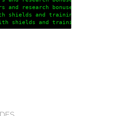
rs and research bonuses, also a shi
th shields and training accelerator
ith shields and training accelerat
ODES