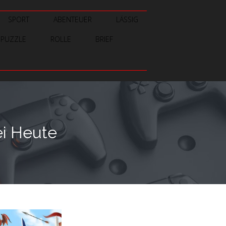
SPORT
ABENTEUER
LÄSSIG
PUZZLE
ROLLE
BRIEF
ei Heute