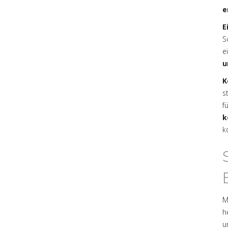
e
E
S
e
u
K
s
f
k
k
M
h
u