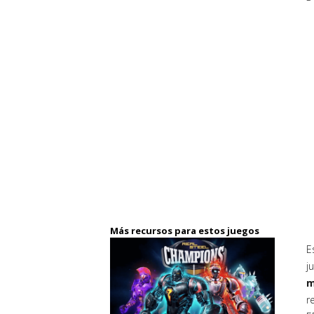
Más recursos para estos juegos
E
j
m
r