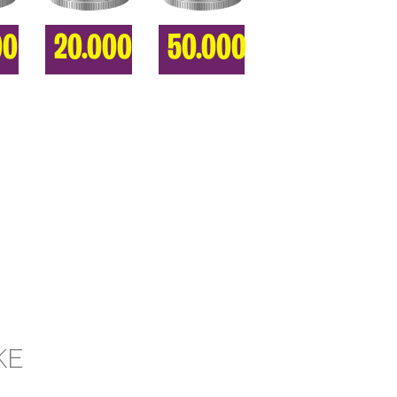
00
20.000
50.000
KE