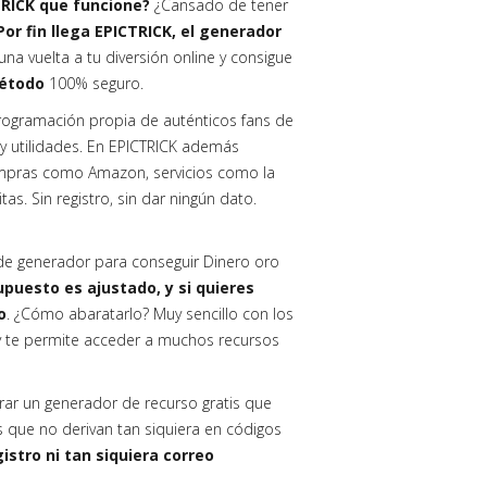
TRICK que funcione?
¿Cansado de tener
Por fin llega EPICTRICK, el generador
na vuelta a tu diversión online y consigue
método
100% seguro.
ogramación propia de auténticos fans de
s y utilidades. En EPICTRICK además
pras como Amazon, servicios como la
tas. Sin registro, sin dar ningún dato.
o de generador para conseguir Dinero oro
puesto es ajustado, y si quieres
o
. ¿Cómo abaratarlo? Muy sencillo con los
y te permite acceder a muchos recursos
trar un generador de recurso gratis que
os que no derivan tan siquiera en códigos
istro ni tan siquiera correo