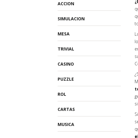
¿
ACCION
q
q
SIMULACION
t
MESA
L
l
TRIVIAL
e
s
C
CASINO
¿
PUZZLE
M
t
ROL
g
s
CARTAS
S
s
MUSICA
q
e