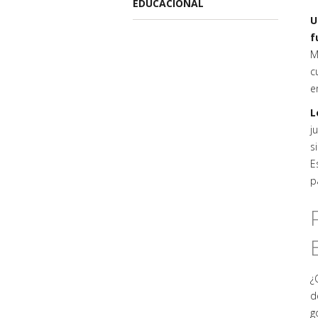
EDUCACIONAL
U
f
M
c
e
L
j
s
E
p
¿
d
g