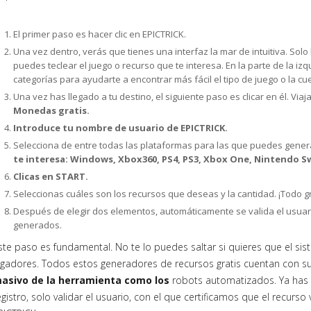
El primer paso es hacer clic en EPICTRICK.
Una vez dentro, verás que tienes una interfaz la mar de intuitiva. So
puedes teclear el juego o recurso que te interesa. En la parte de la i
categorías para ayudarte a encontrar más fácil el tipo de juego o la c
Una vez has llegado a tu destino, el siguiente paso es clicar en él. Via
Monedas gratis.
Introduce tu nombre de usuario de EPICTRICK.
Selecciona de entre todas las plataformas para las que puedes gene
te interesa: Windows, Xbox360, PS4, PS3, Xbox One, Nintendo Sw
Clicas en START.
Seleccionas cuáles son los recursos que deseas y la cantidad. ¡Todo gr
Después de elegir dos elementos, automáticamente se valida el usuar
generados.
ste paso es fundamental. No te lo puedes saltar si quieres que el sis
ugadores. Todos estos generadores de recursos gratis cuentan con 
asivo de la herramienta como los
robots automatizados. Ya has 
egistro, solo validar el usuario, con el que certificamos que el recurs