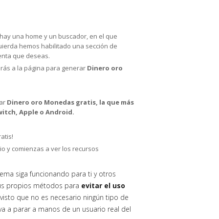
lo hay una home y un buscador, en el que
zquierda hemos habilitado una sección de
uenta que deseas.
jarás a la página para generar
Dinero oro
rar
Dinero oro Monedas gratis, la que más
itch, Apple o Android.
atis!
io y comienzas a ver los recursos
tema siga funcionando para ti y otros
sus propios métodos para
evitar el uso
visto que no es necesario ningún tipo de
o va a parar a manos de un usuario real del