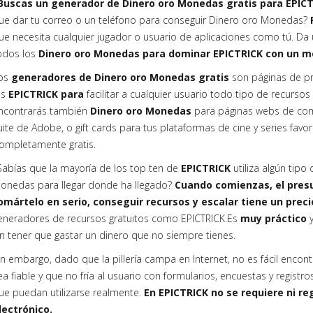
Buscas un generador de Dinero oro Monedas gratis para EPIC
ue dar tu correo o un teléfono para conseguir Dinero oro Monedas?
ue necesita cualquier jugador o usuario de aplicaciones como tú. Da u
odos los
Dinero oro Monedas para dominar EPICTRICK con un 
os
generadores de Dinero oro Monedas gratis
son páginas de pr
os
EPICTRICK para
facilitar a cualquier usuario todo tipo de recurso
ncontrarás también
Dinero oro Monedas
para páginas webs de com
uite de Adobe, o gift cards para tus plataformas de cine y series favori
ompletamente gratis.
Sabías que la mayoría de los top ten de
EPICTRICK
utiliza algún tip
onedas para llegar donde ha llegado?
Cuando comienzas, el presu
omártelo en serio, conseguir recursos y escalar tiene un preci
eneradores de recursos gratuitos como EPICTRICK.Es
muy práctico
in tener que gastar un dinero que no siempre tienes.
in embargo, dado que la pillería campa en Internet, no es fácil encon
ea fiable y que no fría al usuario con formularios, encuestas y registr
ue puedan utilizarse realmente.
En EPICTRICK no se requiere ni reg
lectrónico.