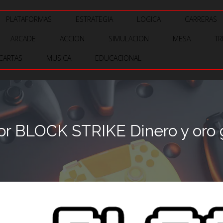
PLATAFORMAS
ESTRATEGIA
LOGICA
CARRERAS
ARCADE
ACCION
SIMULACION
MESA
TR
CARTAS
MUSICA
EDUCACIONAL
r BLOCK STRIKE Dinero y oro g