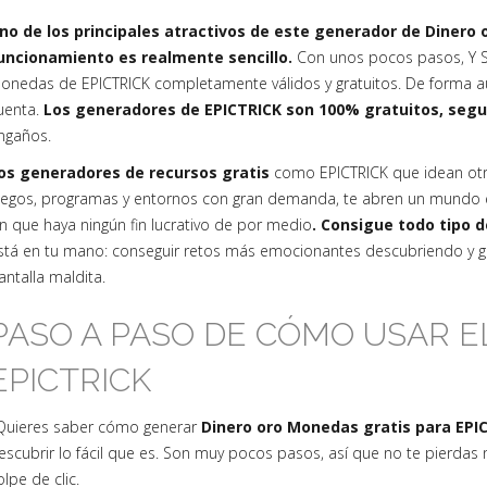
no de los principales atractivos de este generador de Dinero
uncionamiento es realmente sencillo.
Con unos pocos pasos, Y S
onedas de EPICTRICK completamente válidos y gratuitos. De forma au
uenta.
Los generadores de EPICTRICK son 100% gratuitos, seg
ngaños.
os generadores de recursos gratis
como EPICTRICK que idean ot
uegos, programas y entornos con gran demanda, te abren un mundo e
in que haya ningún fin lucrativo de por medio
. Consigue todo tipo 
stá en tu mano: conseguir retos más emocionantes descubriendo y ge
antalla maldita.
PASO A PASO DE CÓMO USAR 
EPICTRICK
Quieres saber cómo generar
Dinero oro Monedas gratis para EPI
escubrir lo fácil que es. Son muy pocos pasos, así que no te pierdas
olpe de clic.