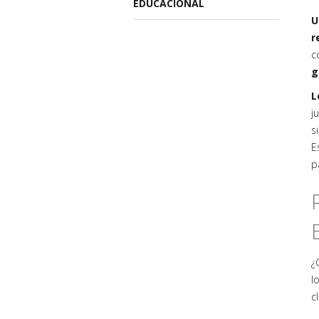
EDUCACIONAL
U
r
c
g
L
j
s
E
p
¿
l
cl