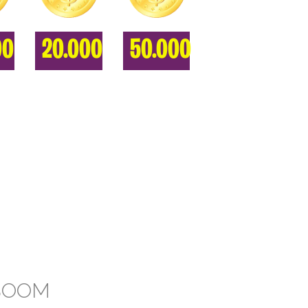
00
20.000
50.000
'BOOM