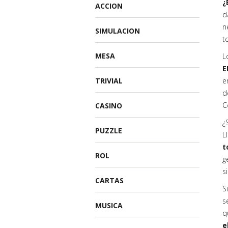
¿
ACCION
d
n
SIMULACION
t
MESA
L
E
TRIVIAL
e
d
C
CASINO
¿
PUZZLE
L
t
ROL
g
s
CARTAS
S
s
MUSICA
q
e