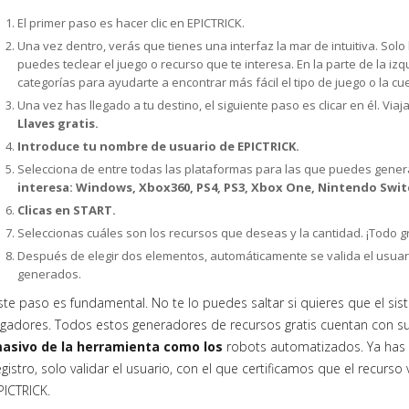
El primer paso es hacer clic en EPICTRICK.
Una vez dentro, verás que tienes una interfaz la mar de intuitiva. So
puedes teclear el juego o recurso que te interesa. En la parte de la i
categorías para ayudarte a encontrar más fácil el tipo de juego o la c
Una vez has llegado a tu destino, el siguiente paso es clicar en él. Via
Llaves gratis.
Introduce tu nombre de usuario de EPICTRICK.
Selecciona de entre todas las plataformas para las que puedes gene
interesa: Windows, Xbox360, PS4, PS3, Xbox One, Nintendo Swit
Clicas en START.
Seleccionas cuáles son los recursos que deseas y la cantidad. ¡Todo gr
Después de elegir dos elementos, automáticamente se valida el usuar
generados.
ste paso es fundamental. No te lo puedes saltar si quieres que el sis
ugadores. Todos estos generadores de recursos gratis cuentan con 
asivo de la herramienta como los
robots automatizados. Ya has 
egistro, solo validar el usuario, con el que certificamos que el recurs
PICTRICK.