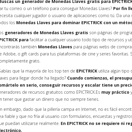
Buscas un generador de Monedas Llaves gratis para EPICTRIC
ar tu correo o un teléfono para conseguir Monedas Llaves?
Por fin 
ecesita cualquier jugador o usuario de aplicaciones como tú. Da una v
odos los
Monedas Llaves para dominar EPICTRICK con un méto
os
generadores de Monedas Llaves gratis
son páginas de progra
PICTRICK para
facilitar a cualquier usuario todo tipo de recursos y 
ncontrarás también
Monedas Llaves
para páginas webs de compras
e Adobe, o gift cards para tus plataformas de cine y series favoritas. S
ompletamente gratis.
Sabías que la mayoría de los top ten de
EPICTRICK
utiliza algún tip
laves para llegar donde ha llegado?
Cuando comienzas, el presupue
omártelo en serio, conseguir recursos y escalar tiene un preci
eneradores de recursos gratuitos como EPICTRICK.Es
muy práctico
in tener que gastar un dinero que no siempre tienes.
in embargo, dado que la pillería campa en Internet, no es fácil encon
ea fiable y que no fría al usuario con formularios, encuestas y registr
ue puedan utilizarse realmente.
En EPICTRICK no se requiere ni reg
lectrónico.