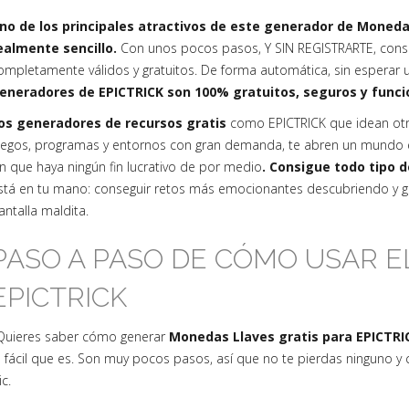
no de los principales atractivos de este generador de Moned
ealmente sencillo.
Con unos pocos pasos, Y SIN REGISTRARTE, cons
ompletamente válidos y gratuitos. De forma automática, sin esperar u
eneradores de EPICTRICK son 100% gratuitos, seguros y func
os generadores de recursos gratis
como EPICTRICK que idean ot
uegos, programas y entornos con gran demanda, te abren un mundo e
in que haya ningún fin lucrativo de por medio
. Consigue todo tipo 
stá en tu mano: conseguir retos más emocionantes descubriendo y ge
antalla maldita.
PASO A PASO DE CÓMO USAR 
EPICTRICK
Quieres saber cómo generar
Monedas Llaves gratis para EPICTRI
o fácil que es. Son muy pocos pasos, así que no te pierdas ninguno y
ic.