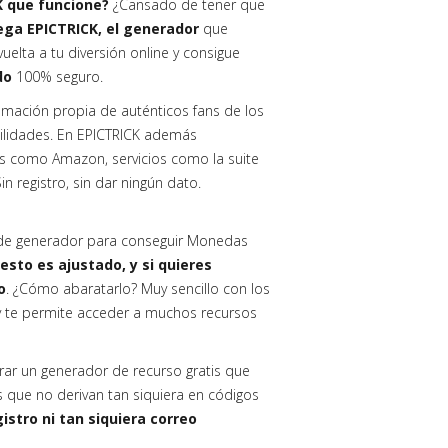
K que funcione?
¿Cansado de tener que
llega EPICTRICK, el generador
que
uelta a tu diversión online y consigue
do
100% seguro.
mación propia de auténticos fans de los
utilidades. En EPICTRICK además
 como Amazon, servicios como la suite
in registro, sin dar ningún dato.
o de generador para conseguir Monedas
sto es ajustado, y si quieres
o
. ¿Cómo abaratarlo? Muy sencillo con los
y te permite acceder a muchos recursos
trar un generador de recurso gratis que
os que no derivan tan siquiera en códigos
istro ni tan siquiera correo