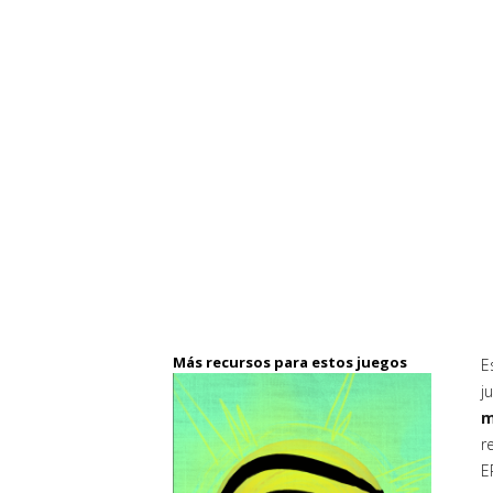
Más recursos para estos juegos
E
j
m
r
E