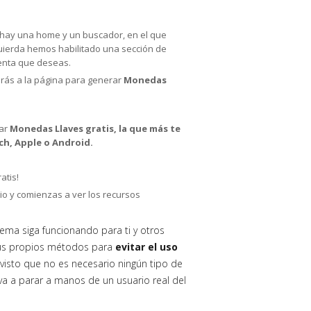
lo hay una home y un buscador, en el que
zquierda hemos habilitado una sección de
uenta que deseas.
jarás a la página para generar
Monedas
rar
Monedas Llaves gratis, la que más te
ch, Apple o Android.
atis!
io y comienzas a ver los recursos
tema siga funcionando para ti y otros
sus propios métodos para
evitar el uso
visto que no es necesario ningún tipo de
o va a parar a manos de un usuario real del