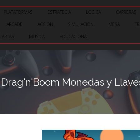
PLATAFORMAS
ESTRATEGIA
LOGICA
CARRERAS
ARCADE
ACCION
SIMULACION
MESA
TR
CARTAS
MUSICA
EDUCACIONAL
Drag'n'Boom Monedas y Llaves