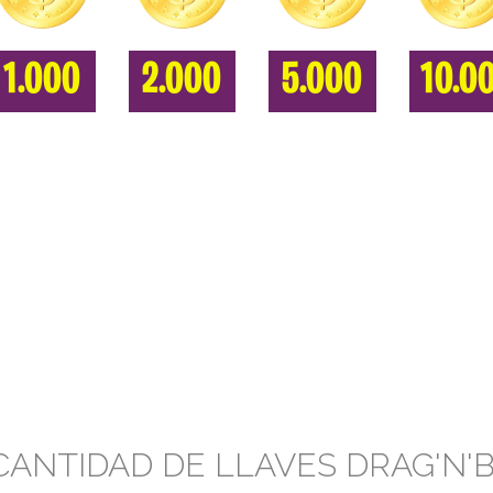
1.000
2.000
5.000
10.0
CANTIDAD DE LLAVES DRAG'N