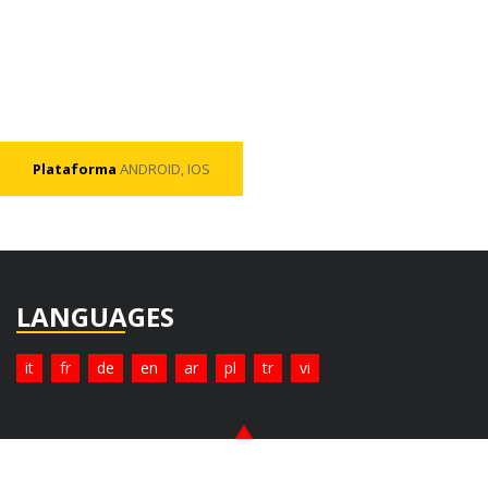
Plataforma
ANDROID, IOS
LANGUAGES
it
fr
de
en
ar
pl
tr
vi