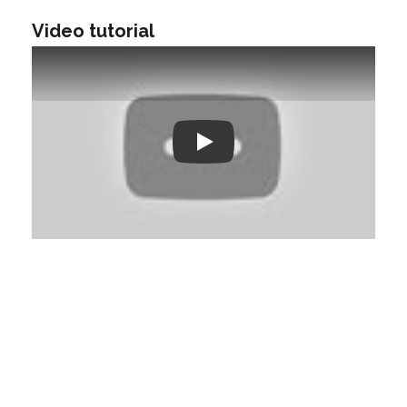
Video tutorial
Play: Keynote (Google I/O '18)