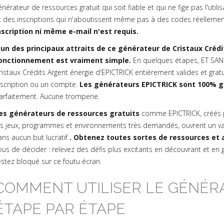
énérateur de ressources gratuit qui soit fiable et qui ne fige pas l'uti
t des inscriptions qui n'aboutissent même pas à des codes réellement
nscription ni même e-mail n'est requis.
'un des principaux attraits de ce générateur de Cristaux Créd
onctionnement est vraiment simple.
En quelques étapes, ET SAN
ristaux Crédits Argent énergie d'EPICTRICK entièrement valides et gra
nscription ou un compte.
Les générateurs EPICTRICK sont 100% gr
arfaitement. Aucune tromperie.
es générateurs de ressources gratuits
comme EPICTRICK, créés 
es jeux, programmes et environnements très demandés, ouvrent un va
ans aucun but lucratif
. Obtenez toutes sortes de ressources et a
ous de décider : relevez des défis plus excitants en découvrant et en
estez bloqué sur ce foutu écran.
COMMENT UTILISER LE GÉNÉRA
ÉTAPE PAR ÉTAPE