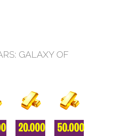
ARS: GALAXY OF
00
20.000
50.000