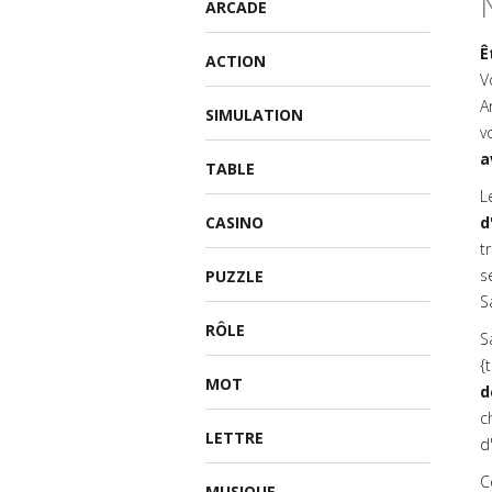
ARCADE
Ê
ACTION
V
A
SIMULATION
v
a
TABLE
L
CASINO
d
t
s
PUZZLE
S
RÔLE
S
{
MOT
d
c
LETTRE
d
C
MUSIQUE