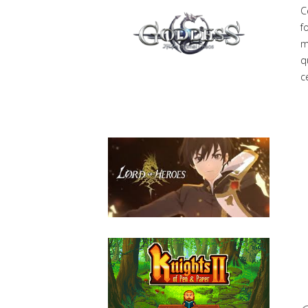
C
f
m
q
c