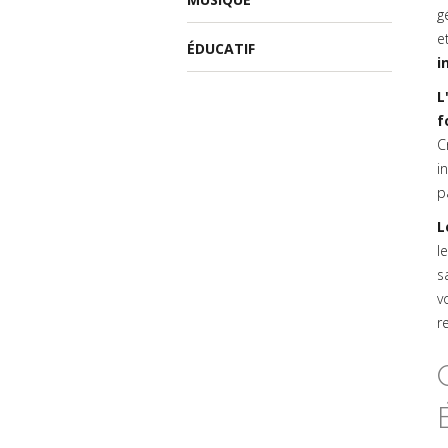
g
e
ÉDUCATIF
i
L
f
C
i
p
L
l
s
v
r