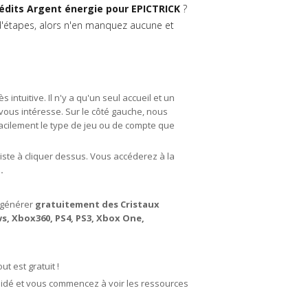
édits Argent énergie pour EPICTRICK
?
u d'étapes, alors n'en manquez aucune et
 intuitive. Il n'y a qu'un seul accueil et un
vous intéresse. Sur le côté gauche, nous
facilement le type de jeu ou de compte que
siste à cliquer dessus. Vous accéderez à la
.
 générer
gratuitement des Cristaux
ws, Xbox360, PS4, PS3, Xbox One,
t est gratuit !
alidé et vous commencez à voir les ressources