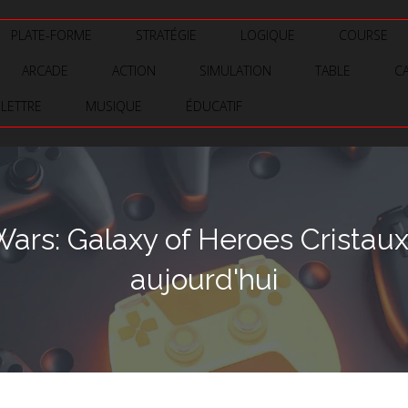
PLATE-FORME
STRATÉGIE
LOGIQUE
COURSE
ARCADE
ACTION
SIMULATION
TABLE
C
LETTRE
MUSIQUE
ÉDUCATIF
ars: Galaxy of Heroes Cristaux 
aujourd'hui