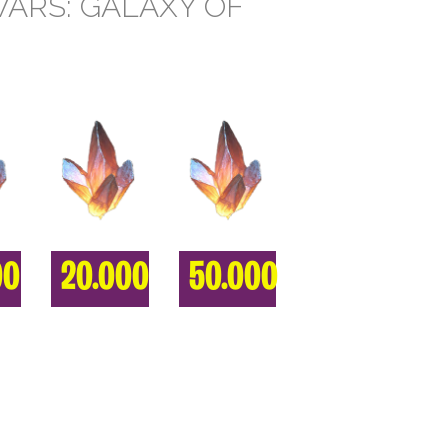
WARS: GALAXY OF
00
20.000
50.000