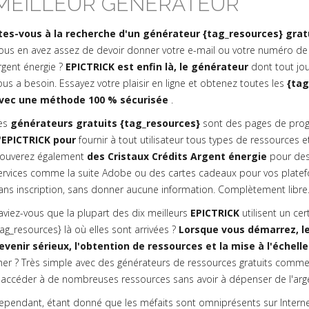
MEILLEUR GÉNÉRATEUR
tes-vous à la recherche d'un générateur {tag_resources} gratu
ous en avez assez de devoir donner votre e-mail ou votre numéro de 
rgent énergie ?
EPICTRICK est enfin là, le générateur
dont tout jou
ous a besoin. Essayez votre plaisir en ligne et obtenez toutes les
{tag
vec une méthode 100 % sécurisée
.
es
générateurs gratuits {tag_resources}
sont des pages de prog
'EPICTRICK pour
fournir à tout utilisateur tous types de ressources et
rouverez également
des Cristaux Crédits Argent énergie
pour des
ervices comme la suite Adobe ou des cartes cadeaux pour vos platefo
ans inscription, sans donner aucune information. Complètement libre
aviez-vous que la plupart des dix meilleurs
EPICTRICK
utilisent un ce
tag_resources} là où elles sont arrivées ?
Lorsque vous démarrez, le
evenir sérieux, l'obtention de ressources et la mise à l'échelle
her ? Très simple avec des générateurs de ressources gratuits comme
'accéder à de nombreuses ressources sans avoir à dépenser de l'argen
ependant, étant donné que les méfaits sont omniprésents sur Internet, 