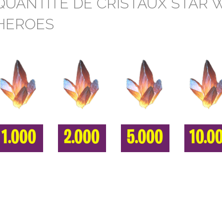
QUANTITÉ DE CRISTAUX STAR 
HEROES
1.000
2.000
5.000
10.0