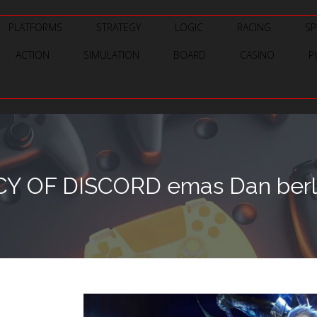
PLATFORMS
STRATEGY
LOGIC
RACING
SP
ACTION
SIMULATION
BOARD
CASINO
P
Y OF DISCORD emas Dan berlia