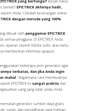
EPICTRICK yang berfungsi?
Bosan harus
s berlian?
EPICTRICK akhirnya hadir,
 seperti Anda. Cobalah kesenangan online
ICTRICK dengan metode yang 100%
ng dibuat oleh
penggemar EPICTRICK
ada semua pengguna. Di EPICTRICK Anda
on, layanan seperti Adobe suite, atau kartu
tanpa memberikan informasi apapun.
nggunakan beberapa jenis generator agar
nnya terbatas, dan jika Anda ingin
yar mahal
. Bagaimana cara membuatnya
eperti EPICTRICK Ini
sangat praktis
dan
luarkan uang yang tidak selalu Anda
menemukan generator sumber daya gratis
r, survei, dan pendaftaran yang bahkan