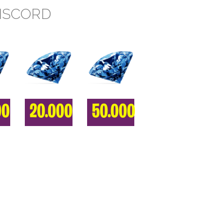
ISCORD
00
20.000
50.000