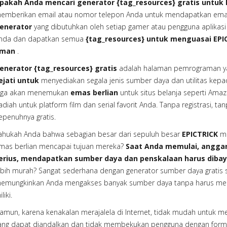
pakah Anda mencari generator {tag_resources} gratis untuk 
emberikan email atau nomor telepon Anda untuk mendapatkan ema
enerator
yang dibutuhkan oleh setiap gamer atau pengguna aplikasi
nda dan dapatkan semua
{tag_resources} untuk menguasai EP
man
.
enerator {tag_resources} gratis
adalah halaman pemrograman ya
ejati untuk
menyediakan segala jenis sumber daya dan utilitas kep
uga akan menemukan
emas berlian
untuk situs belanja seperti Amaz
adiah untuk platform film dan serial favorit Anda. Tanpa registrasi, 
epenuhnya gratis.
ahukah Anda bahwa sebagian besar dari sepuluh besar
EPICTRICK
me
mas berlian mencapai tujuan mereka?
Saat Anda memulai, anggara
erius, mendapatkan sumber daya dan penskalaan harus diba
ebih murah? Sangat sederhana dengan generator sumber daya gratis s
emungkinkan Anda mengakses banyak sumber daya tanpa harus menge
liki.
amun, karena kenakalan merajalela di Internet, tidak mudah untuk 
ang dapat diandalkan dan tidak membekukan pengguna dengan formuli