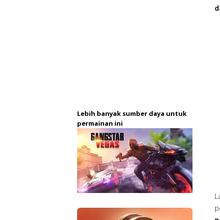
d
Lebih banyak sumber daya untuk
permainan ini
L
p
p