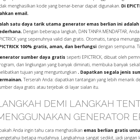
idak menghasilkan kode yang benar-benar dapat digunakan.
Di EPICT
ahkan email.
alah satu daya tarik utama generator emas berlian ini adal
ederhana.
Dengan beberapa langkah, DAN TANPA MENDAFTAR, Anda 
PICTRICK yang sepenuhnya valid dan gratis. Otomatis, tanpa menunggu
PICTRICK 100% gratis, aman, dan berfungsi
dengan sempurna. Ti
enerator sumber daya gratis
seperti EPICTRICK, dibuat oleh pem
rogram, dan lingkungan yang banyak diminati, membuka banyak seka
elibatkan tujuan yang menguntungkan
. Dapatkan segala jenis su
ermainan.
Terserah Anda: dapatkan tantangan yang lebih menarik
umber daya gratis atau terjebak di layar sialan itu.
LANGKAH DEMI LANGKAH TEN
MENGGUNAKAN GENERATOR EP
pakah Anda ingin tahu cara menghasilkan
emas berlian gratis unt
engetahui betapa mudahnya. Langkahnya sangat sedikit, jadi jangan