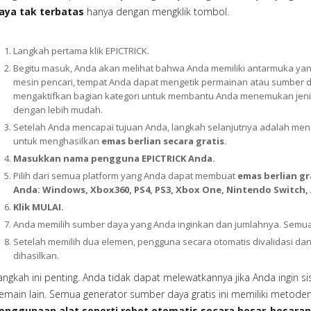
aya tak terbatas
hanya dengan mengklik tombol.
Langkah pertama klik EPICTRICK.
Begitu masuk, Anda akan melihat bahwa Anda memiliki antarmuka yang
mesin pencari, tempat Anda dapat mengetik permainan atau sumber daya
mengaktifkan bagian kategori untuk membantu Anda menemukan jeni
dengan lebih mudah.
Setelah Anda mencapai tujuan Anda, langkah selanjutnya adalah men
untuk menghasilkan
emas berlian secara gratis.
Masukkan nama pengguna EPICTRICK Anda.
Pilih dari semua platform yang Anda dapat membuat
emas berlian gr
Anda: Windows, Xbox360, PS4, PS3, Xbox One, Nintendo Switch,
Klik MULAI.
Anda memilih sumber daya yang Anda inginkan dan jumlahnya. Semu
Setelah memilih dua elemen, pengguna secara otomatis divalidasi da
dihasilkan.
angkah ini penting. Anda tidak dapat melewatkannya jika Anda ingin s
emain lain. Semua generator sumber daya gratis ini memiliki metoden
enggunaan alat seperti robot otomatis secara besar-besaran