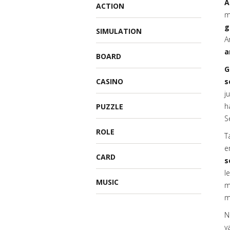
A
ACTION
m
g
SIMULATION
A
a
BOARD
G
CASINO
s
j
h
PUZZLE
S
ROLE
T
e
CARD
s
l
MUSIC
m
mi
N
y