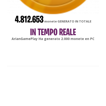
4.812.653
monete GENERATO IN TOTALE
IN TEMPO REALE
gonsabella
Ha generato
6.000
monete en
Android