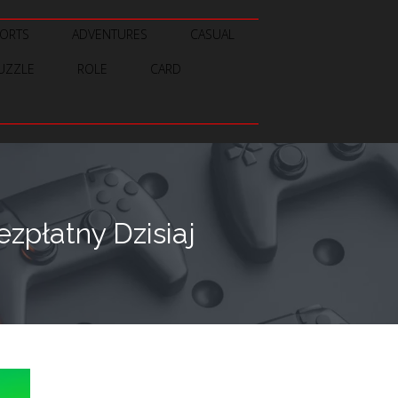
ORTS
ADVENTURES
CASUAL
UZZLE
ROLE
CARD
zpłatny Dzisiaj