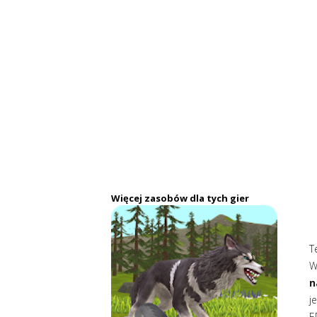
Więcej zasobów dla tych gier
T
W
n
j
E