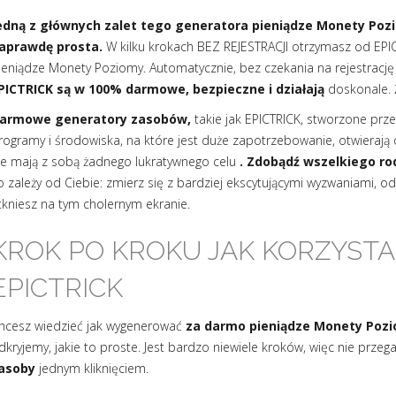
edną z głównych zalet tego generatora pieniądze Monety Pozio
aprawdę prosta.
W kilku krokach BEZ REJESTRACJI otrzymasz od EPI
ieniądze Monety Poziomy. Automatycznie, bez czekania na rejestrację
PICTRICK są w 100% darmowe, bezpieczne i działają
doskonale. 
armowe generatory zasobów,
takie jak EPICTRICK, stworzone prze
rogramy i środowiska, na które jest duże zapotrzebowanie, otwierają 
ie mają z sobą żadnego lukratywnego celu
. Zdobądź wszelkiego rod
o zależy od Ciebie: zmierz się z bardziej ekscytującymi wyzwaniami, o
tkniesz na tym cholernym ekranie.
KROK PO KROKU JAK KORZYST
EPICTRICK
hcesz wiedzieć jak wygenerować
za darmo pieniądze Monety Pozi
dkryjemy, jakie to proste. Jest bardzo niewiele kroków, więc nie prz
asoby
jednym kliknięciem.