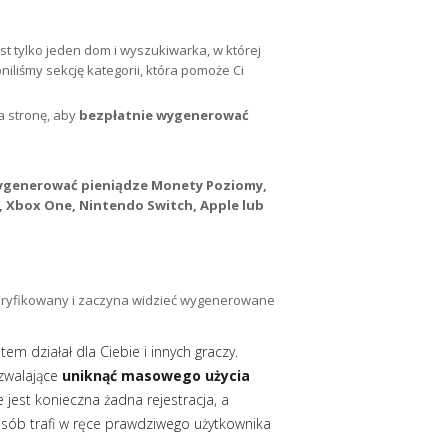
est tylko jeden dom i wyszukiwarka, w której
niliśmy sekcję kategorii, która pomoże Ci
na stronę, aby
bezpłatnie wygenerować
ygenerować pieniądze Monety Poziomy,
3, Xbox One, Nintendo Switch, Apple lub
eryfikowany i zaczyna widzieć wygenerowane
em działał dla Ciebie i innych graczy.
zwalające
uniknąć masowego użycia
 jest konieczna żadna rejestracja, a
asób trafi w ręce prawdziwego użytkownika