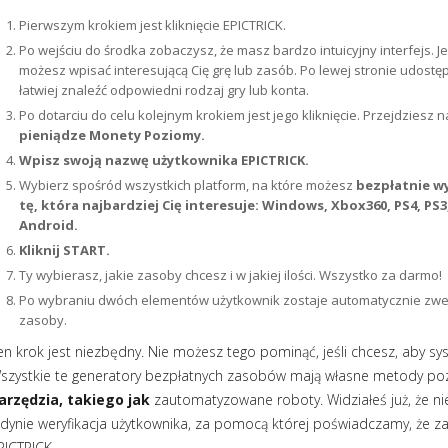
Pierwszym krokiem jest kliknięcie EPICTRICK.
Po wejściu do środka zobaczysz, że masz bardzo intuicyjny interfejs. J
możesz wpisać interesującą Cię grę lub zasób. Po lewej stronie udostęp
łatwiej znaleźć odpowiedni rodzaj gry lub konta.
Po dotarciu do celu kolejnym krokiem jest jego kliknięcie. Przejdziesz 
pieniądze Monety Poziomy.
Wpisz swoją nazwę użytkownika EPICTRICK.
Wybierz spośród wszystkich platform, na które możesz
bezpłatnie w
tę, która najbardziej Cię interesuje: Windows, Xbox360, PS4, PS
Android.
Kliknij START.
Ty wybierasz, jakie zasoby chcesz i w jakiej ilości. Wszystko za darmo!
Po wybraniu dwóch elementów użytkownik zostaje automatycznie zw
zasoby.
en krok jest niezbędny. Nie możesz tego pominąć, jeśli chcesz, aby syst
szystkie te generatory bezpłatnych zasobów mają własne metody po
arzędzia, takiego jak
zautomatyzowane roboty. Widziałeś już, że nie
edynie weryfikacja użytkownika, za pomocą której poświadczamy, że z
PICTRICK.