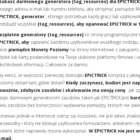
zukasz darmowego generatora {tag_resources} dla EPICTRICK,
wojego adresu e-mail lub numeru telefonu, aby otrzymać pieniądze 
PICTRICK, generator
, którego potrzebuje każdy gracz lub użytkownik 
 zdobądź wszystkie
{tag_resources}, aby opanować EPICTRICK w
ezpłatne generatory {tag_resources}
to strony programistyczne
PICTRICK, aby
zapewnić każdemu użytkownikowi wszelkiego rodzaju z
akże
pieniądze Monety Poziomy
na strony internetowe z zakupami, t
dobe lub karty podarunkowe na Twoje ulubione platformy filmowe i se
akichkolwiek informacji. Całkowicie za darmo.
zy wiesz, że większość pierwszej dziesiątki
EPICTRICK
korzysta z jaki
oziomy dotarł tam, gdzie dotarł?
Kiedy zaczynasz, budżet jest nap
oważnie, zdobycie zasobów i skalowanie ma swoją cenę
. Jak s
zięki darmowym generatorom zasobów, takim jak EPICTRICK.Jest
bar
ielu zasobów bez konieczności wydawania pieniędzy, których nie zaw
onieważ jednak w Internecie szerzy się oszustwo, nie jest łatwo znal
iezawodny i który nie blokuje użytkownika formularzami, ankietami i re
odami, które naprawdę można wykorzystać.
W EPICTRICK nie jest 
-mail.