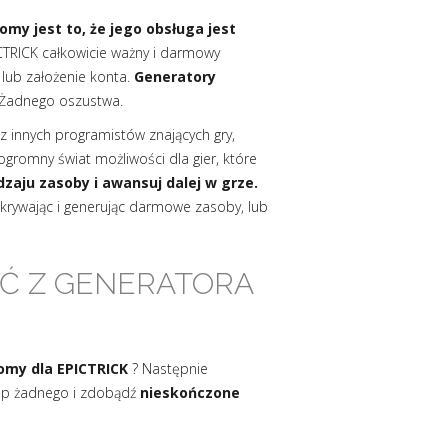
my jest to, że jego obsługa jest
CTRICK całkowicie ważny i darmowy
 lub założenie konta.
Generatory
Żadnego oszustwa.
z innych programistów znających gry,
ogromny świat możliwości dla gier, które
zaju zasoby i awansuj dalej w grze.
dkrywając i generując darmowe zasoby, lub
AĆ Z GENERATORA
omy dla EPICTRICK
? Następnie
egap żadnego i zdobądź
nieskończone