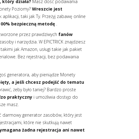
 który działa?
Masz dość podawania
Monety Poziomy?
Wreszcie jest
aplikacji, taki jak Ty. Przeżyj zabawę online
 100% bezpieczną metodę
.
 tworzone przez prawdziwych
fanów
asoby i narzędzia. W EPICTRICK znajdziesz
akimi jak Amazon, usługi takie jak pakiet
rialowe. Bez rejestracji, bez podawania
egoś generatora, aby pieniądze Monety
ięty, a jeśli chcesz podejść do tematu
prawić, żeby było taniej? Bardzo proste
dzo praktyczny
i umożliwia dostęp do
sze masz.
eźć darmowy generator zasobów, który jest
jestracjami, które nie skutkują nawet
wymagana żadna rejestracja ani nawet