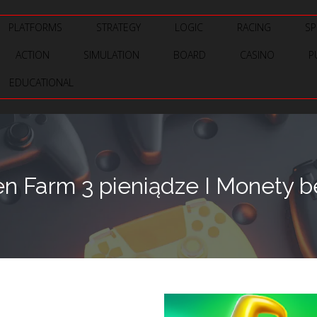
PLATFORMS
STRATEGY
LOGIC
RACING
SP
ACTION
SIMULATION
BOARD
CASINO
P
EDUCATIONAL
n Farm 3 pieniądze I Monety be