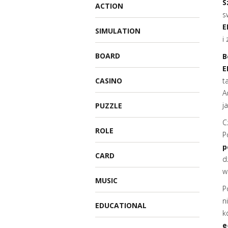
S
ACTION
s
E
SIMULATION
i
BOARD
B
E
CASINO
t
A
j
PUZZLE
C
ROLE
P
p
CARD
d
w
MUSIC
P
n
EDUCATIONAL
k
e