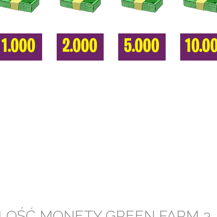
1.000
2.000
5.000
10.0
ILOŚĆ MONETY GREEN FARM 3