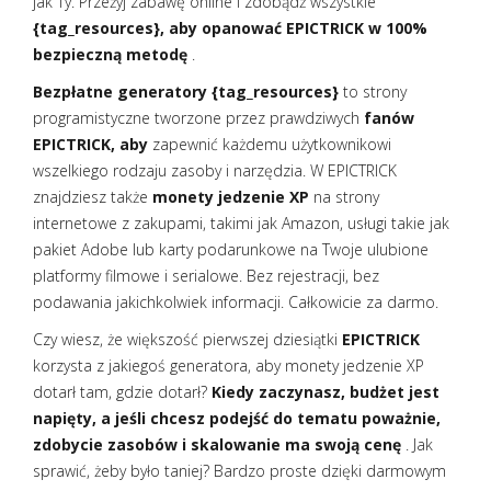
jak Ty. Przeżyj zabawę online i zdobądź wszystkie
{tag_resources}, aby opanować EPICTRICK w 100%
bezpieczną metodę
.
Bezpłatne generatory {tag_resources}
to strony
programistyczne tworzone przez prawdziwych
fanów
EPICTRICK, aby
zapewnić każdemu użytkownikowi
wszelkiego rodzaju zasoby i narzędzia. W EPICTRICK
znajdziesz także
monety jedzenie XP
na strony
internetowe z zakupami, takimi jak Amazon, usługi takie jak
pakiet Adobe lub karty podarunkowe na Twoje ulubione
platformy filmowe i serialowe. Bez rejestracji, bez
podawania jakichkolwiek informacji. Całkowicie za darmo.
Czy wiesz, że większość pierwszej dziesiątki
EPICTRICK
korzysta z jakiegoś generatora, aby monety jedzenie XP
dotarł tam, gdzie dotarł?
Kiedy zaczynasz, budżet jest
napięty, a jeśli chcesz podejść do tematu poważnie,
zdobycie zasobów i skalowanie ma swoją cenę
. Jak
sprawić, żeby było taniej? Bardzo proste dzięki darmowym