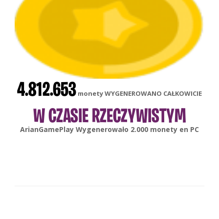
4.812.653
monety WYGENEROWANO CAŁKOWICIE
W CZASIE RZECZYWISTYM
gonsabella
Wygenerowało
6.000
monety en
Android