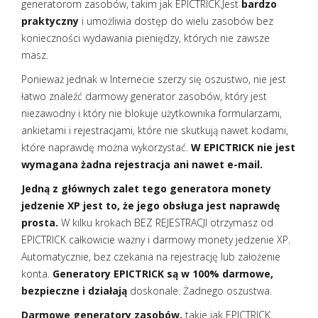
generatorom zasobów, takim jak EPICTRICK.Jest
bardzo
praktyczny
i umożliwia dostęp do wielu zasobów bez
konieczności wydawania pieniędzy, których nie zawsze
masz.
Ponieważ jednak w Internecie szerzy się oszustwo, nie jest
łatwo znaleźć darmowy generator zasobów, który jest
niezawodny i który nie blokuje użytkownika formularzami,
ankietami i rejestracjami, które nie skutkują nawet kodami,
które naprawdę można wykorzystać.
W EPICTRICK nie jest
wymagana żadna rejestracja ani nawet e-mail.
Jedną z głównych zalet tego generatora monety
jedzenie XP jest to, że jego obsługa jest naprawdę
prosta.
W kilku krokach BEZ REJESTRACJI otrzymasz od
EPICTRICK całkowicie ważny i darmowy monety jedzenie XP.
Automatycznie, bez czekania na rejestrację lub założenie
konta.
Generatory EPICTRICK są w 100% darmowe,
bezpieczne i działają
doskonale. Żadnego oszustwa.
Darmowe generatory zasobów,
takie jak EPICTRICK,