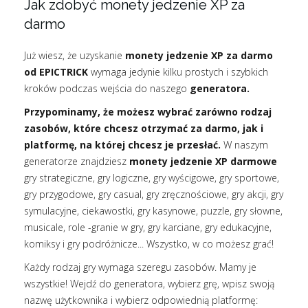
Jak zdobyć monety jedzenie XP za
darmo
Już wiesz, że uzyskanie
monety jedzenie XP za darmo
od EPICTRICK
wymaga jedynie kilku prostych i szybkich
kroków podczas wejścia do naszego
generatora.
Przypominamy, że możesz wybrać zarówno rodzaj
zasobów, które chcesz otrzymać za darmo, jak i
platformę, na której chcesz je przesłać.
W naszym
generatorze znajdziesz
monety jedzenie XP darmowe
gry strategiczne, gry logiczne, gry wyścigowe, gry sportowe,
gry przygodowe, gry casual, gry zręcznościowe, gry akcji, gry
symulacyjne, ciekawostki, gry kasynowe, puzzle, gry słowne,
musicale, role -granie w gry, gry karciane, gry edukacyjne,
komiksy i gry podróżnicze... Wszystko, w co możesz grać!
Każdy rodzaj gry wymaga szeregu zasobów. Mamy je
wszystkie! Wejdź do generatora, wybierz grę, wpisz swoją
nazwę użytkownika i wybierz odpowiednią platformę: