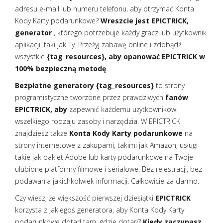
adresu e-mail lub numeru telefonu, aby otrzymać Konta
Kody Karty podarunkowe?
Wreszcie jest EPICTRICK,
generator
, którego potrzebuje każdy gracz lub użytkownik
aplikacji, taki jak Ty. Przeżyj zabawę online i zdobądź
wszystkie
{tag_resources}, aby opanować EPICTRICK w
100% bezpieczną metodę
.
Bezpłatne generatory {tag_resources}
to strony
programistyczne tworzone przez prawdziwych
fanów
EPICTRICK, aby
zapewnić każdemu użytkownikowi
wszelkiego rodzaju zasoby i narzędzia. W EPICTRICK
znajdziesz także
Konta Kody Karty podarunkowe
na
strony internetowe z zakupami, takimi jak Amazon, usługi
takie jak pakiet Adobe lub karty podarunkowe na Twoje
ulubione platformy filmowe i serialowe. Bez rejestracji, bez
podawania jakichkolwiek informacji. Całkowicie za darmo.
Czy wiesz, że większość pierwszej dziesiątki
EPICTRICK
korzysta z jakiegoś generatora, aby Konta Kody Karty
podarunkowe dotarł tam, gdzie dotarł?
Kiedy zaczynasz,