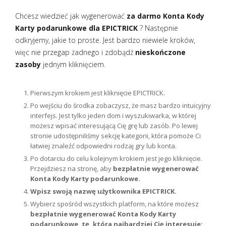
Chcesz wiedzieć jak wygenerować
za darmo Konta Kody
Karty podarunkowe dla EPICTRICK
? Następnie
odkryjemy, jakie to proste. Jest bardzo niewiele kroków,
więc nie przegap żadnego i zdobądź
nieskończone
zasoby
jednym kliknięciem.
Pierwszym krokiem jest kliknięcie EPICTRICK.
Po wejściu do środka zobaczysz, że masz bardzo intuicyjny
interfejs. Jest tylko jeden dom i wyszukiwarka, w której
możesz wpisać interesującą Cię grę lub zasób. Po lewej
stronie udostępniliśmy sekcję kategorii, która pomoże Ci
łatwiej znaleźć odpowiedni rodzaj gry lub konta.
Po dotarciu do celu kolejnym krokiem jest jego kliknięcie.
Przejdziesz na stronę, aby
bezpłatnie wygenerować
Konta Kody Karty podarunkowe.
Wpisz swoją nazwę użytkownika EPICTRICK.
Wybierz spośród wszystkich platform, na które możesz
bezpłatnie wygenerować Konta Kody Karty
podarunkowe, tę, która najbardziej Cię interesuje: