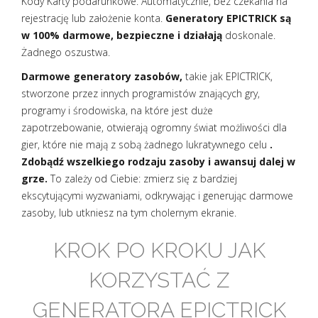
Kody Karty podarunkowe. Automatycznie, bez czekania na
rejestrację lub założenie konta.
Generatory EPICTRICK są
w 100% darmowe, bezpieczne i działają
doskonale.
Żadnego oszustwa.
Darmowe generatory zasobów,
takie jak EPICTRICK,
stworzone przez innych programistów znających gry,
programy i środowiska, na które jest duże
zapotrzebowanie, otwierają ogromny świat możliwości dla
gier, które nie mają z sobą żadnego lukratywnego celu
.
Zdobądź wszelkiego rodzaju zasoby i awansuj dalej w
grze.
To zależy od Ciebie: zmierz się z bardziej
ekscytującymi wyzwaniami, odkrywając i generując darmowe
zasoby, lub utkniesz na tym cholernym ekranie.
KROK PO KROKU JAK
KORZYSTAĆ Z
GENERATORA EPICTRICK