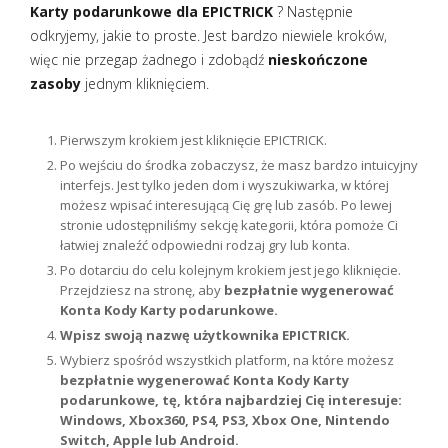
Karty podarunkowe dla EPICTRICK
? Następnie
odkryjemy, jakie to proste. Jest bardzo niewiele kroków,
więc nie przegap żadnego i zdobądź
nieskończone
zasoby
jednym kliknięciem.
Pierwszym krokiem jest kliknięcie EPICTRICK.
Po wejściu do środka zobaczysz, że masz bardzo intuicyjny
interfejs. Jest tylko jeden dom i wyszukiwarka, w której
możesz wpisać interesującą Cię grę lub zasób. Po lewej
stronie udostępniliśmy sekcję kategorii, która pomoże Ci
łatwiej znaleźć odpowiedni rodzaj gry lub konta.
Po dotarciu do celu kolejnym krokiem jest jego kliknięcie.
Przejdziesz na stronę, aby
bezpłatnie wygenerować
Konta Kody Karty podarunkowe.
Wpisz swoją nazwę użytkownika EPICTRICK.
Wybierz spośród wszystkich platform, na które możesz
bezpłatnie wygenerować Konta Kody Karty
podarunkowe, tę, która najbardziej Cię interesuje:
Windows, Xbox360, PS4, PS3, Xbox One, Nintendo
Switch, Apple lub Android.