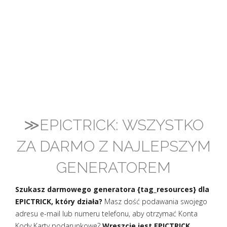
≫EPICTRICK: WSZYSTKO
ZA DARMO Z NAJLEPSZYM
GENERATOREM
Szukasz darmowego generatora {tag_resources} dla
EPICTRICK, który działa?
Masz dość podawania swojego
adresu e-mail lub numeru telefonu, aby otrzymać Konta
Kody Karty podarunkowe?
Wreszcie jest EPICTRICK,