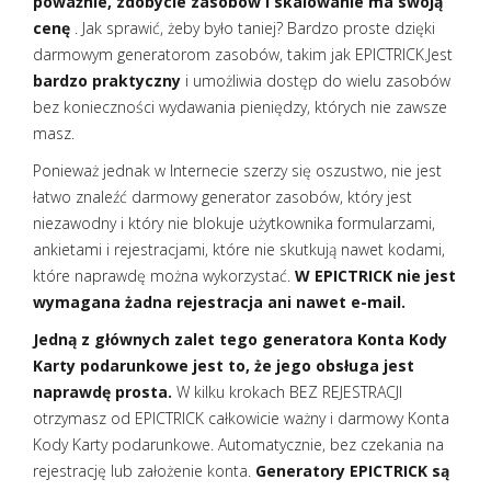
poważnie, zdobycie zasobów i skalowanie ma swoją
cenę
. Jak sprawić, żeby było taniej? Bardzo proste dzięki
darmowym generatorom zasobów, takim jak EPICTRICK.Jest
bardzo praktyczny
i umożliwia dostęp do wielu zasobów
bez konieczności wydawania pieniędzy, których nie zawsze
masz.
Ponieważ jednak w Internecie szerzy się oszustwo, nie jest
łatwo znaleźć darmowy generator zasobów, który jest
niezawodny i który nie blokuje użytkownika formularzami,
ankietami i rejestracjami, które nie skutkują nawet kodami,
które naprawdę można wykorzystać.
W EPICTRICK nie jest
wymagana żadna rejestracja ani nawet e-mail.
Jedną z głównych zalet tego generatora Konta Kody
Karty podarunkowe jest to, że jego obsługa jest
naprawdę prosta.
W kilku krokach BEZ REJESTRACJI
otrzymasz od EPICTRICK całkowicie ważny i darmowy Konta
Kody Karty podarunkowe. Automatycznie, bez czekania na
rejestrację lub założenie konta.
Generatory EPICTRICK są