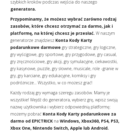
szybkich kroków podczas wejścia do naszego
generatora.
Przypominamy, że możesz wybrać zarówno rodzaj
zasobów, które chcesz otrzymać za darmo, jak i
platformę, na której chcesz je przesłać.
W naszym
generatorze znajdziesz
Konta Kody Karty
podarunkowe darmowe
gry strategiczne, gry logiczne,
gry wyścigowe, gry sportowe, gry przygodowe, gry casual,
gry zręcznościowe, gry akcji, gry symulacyjne, ciekawostki,
gry kasynowe, puzzle, gry słowne, musicale, role -granie w
gry, gry karciane, gry edukacyjne, komiksy i gry
podróżnicze... Wszystko, w co możesz grać!
Każdy rodzaj gry wymaga szeregu zasobów. Mamy je
wszystkie! Wejdź do generatora, wybierz grę, wpisz swoją
nazwę użytkownika i wybierz odpowiednią platformę:
możemy pobrać
Konta Kody Karty podarunkowe za
darmo od EPICTRICK
na
Windows, Xbox360, PS4, PS3,
Xbox One, Nintendo Switch, Apple lub Android.