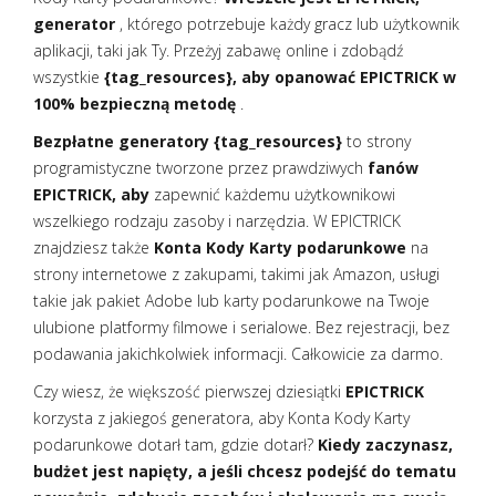
generator
, którego potrzebuje każdy gracz lub użytkownik
aplikacji, taki jak Ty. Przeżyj zabawę online i zdobądź
wszystkie
{tag_resources}, aby opanować EPICTRICK w
100% bezpieczną metodę
.
Bezpłatne generatory {tag_resources}
to strony
programistyczne tworzone przez prawdziwych
fanów
EPICTRICK, aby
zapewnić każdemu użytkownikowi
wszelkiego rodzaju zasoby i narzędzia. W EPICTRICK
znajdziesz także
Konta Kody Karty podarunkowe
na
strony internetowe z zakupami, takimi jak Amazon, usługi
takie jak pakiet Adobe lub karty podarunkowe na Twoje
ulubione platformy filmowe i serialowe. Bez rejestracji, bez
podawania jakichkolwiek informacji. Całkowicie za darmo.
Czy wiesz, że większość pierwszej dziesiątki
EPICTRICK
korzysta z jakiegoś generatora, aby Konta Kody Karty
podarunkowe dotarł tam, gdzie dotarł?
Kiedy zaczynasz,
budżet jest napięty, a jeśli chcesz podejść do tematu