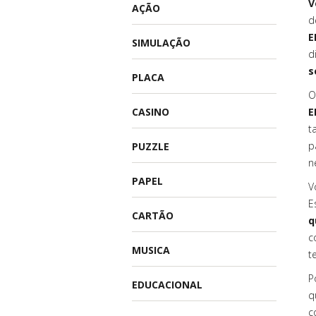
V
AÇÃO
d
E
SIMULAÇÃO
d
s
PLACA
O
CASINO
E
t
p
PUZZLE
n
PAPEL
V
E
CARTÃO
q
c
MUSICA
t
P
EDUCACIONAL
q
c