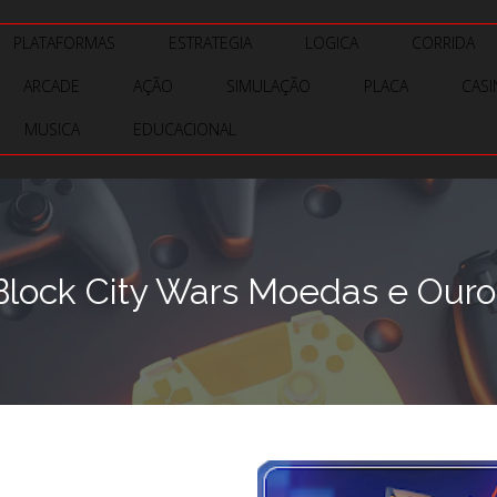
PLATAFORMAS
ESTRATEGIA
LOGICA
CORRIDA
ARCADE
AÇÃO
SIMULAÇÃO
PLACA
CAS
MUSICA
EDUCACIONAL
lock City Wars Moedas e Ouro 