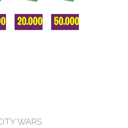
00
20.000
50.000
CITY WARS