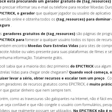
ocê está procurando um gerador gratuito de {tag_resources} 
e precisar informar seu e-mail ou telefone para receber Moedas Ouro
PICTRICK, o gerador
que qualquer jogador ou usuário de aplicativo
iversão online e obtenha todos os
{tag_resources} para domina
eguro
.
s
geradores gratuitos de {tag_resources}
são páginas de progr
PICTRICK para
fornecer a qualquer usuário todos os tipos de recurs
ambém encontra
Moedas Ouro Estrelas Vidas
para sites de comp
acote Adobe ou vales-presente para suas plataformas de filmes e séri
enhuma informação. Totalmente grátis.
ocê sabia que a maioria dos dez primeiros
do EPICTRICK
usa algum 
strelas Vidas para chegar onde chegaram?
Quando você começa, o
uiser levar a sério, obter recursos e escalar tem um preço
. Co
om geradores de recursos gratuitos como EPICTRICK, é
muito práti
er que gastar dinheiro que nem sempre tem.
orém, como as travessuras são galopantes na Internet, não é fácil en
ue seja confiável e que não congele o usuário com formulários, pes
ódigos que realmente possam ser utilizados.
No EPICTRICK não é n