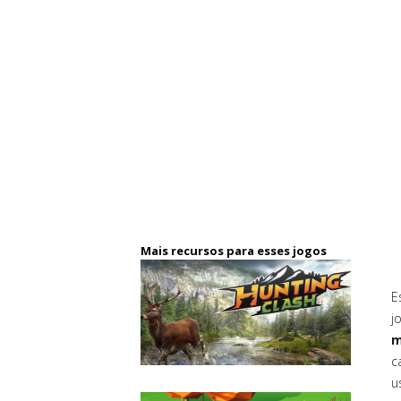
Mais recursos para esses jogos
E
j
m
c
u