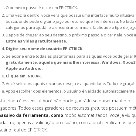
O primeiro passo é clicar em EPICTRICK.
Uma vez lá dentro, você verá que possui uma interface muito intuitiv
busca, onde pode digitar o jogo ou recurso que lhe interessa. No lad
categorias para ajudá-lo a encontrar com mais facilidade o tipo de jog
Depois de chegar ao seu destino, o próximo passo é clicar nele. Você 
Estrelas Vidas gratuitamente.
Digite seu nome de usuário EPICTRICK.
Selecione entre todas as plataformas para as quais você pode gerar
gratuitamente, aquela que mais lhe interessa: Windows, Xbox36
Apple ou Android.
Clique em INICIAR.
Você seleciona quais recursos deseja e a quantidade. Tudo de graça!
Após escolher dois elementos, o usuário é validado automaticamente 
sta etapa é essencial. Você não pode ignorá-lo se quiser manter o s
ogadores. Todos esses geradores de recursos gratuitos possuem mé
assivo da ferramenta, como
robôs automatizados. Você já viu q
adastro, apenas a validação do usuário, com a qual certificamos que
suário real do EPICTRICK.