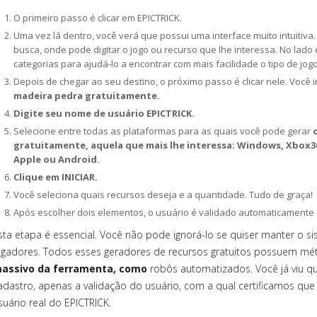
O primeiro passo é clicar em EPICTRICK.
Uma vez lá dentro, você verá que possui uma interface muito intuitiv
busca, onde pode digitar o jogo ou recurso que lhe interessa. No lad
categorias para ajudá-lo a encontrar com mais facilidade o tipo de jog
Depois de chegar ao seu destino, o próximo passo é clicar nele. Você 
madeira pedra gratuitamente.
Digite seu nome de usuário EPICTRICK.
Selecione entre todas as plataformas para as quais você pode gerar
gratuitamente, aquela que mais lhe interessa: Windows, Xbox36
Apple ou Android.
Clique em INICIAR.
Você seleciona quais recursos deseja e a quantidade. Tudo de graça!
Após escolher dois elementos, o usuário é validado automaticamente 
sta etapa é essencial. Você não pode ignorá-lo se quiser manter o s
ogadores. Todos esses geradores de recursos gratuitos possuem mé
assivo da ferramenta, como
robôs automatizados. Você já viu q
adastro, apenas a validação do usuário, com a qual certificamos que
suário real do EPICTRICK.