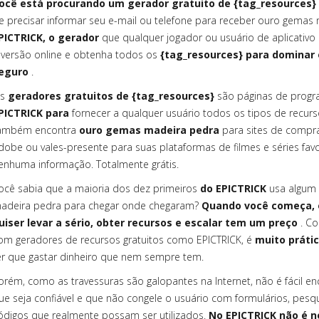
ocê está procurando um gerador gratuito de {tag_resources} 
e precisar informar seu e-mail ou telefone para receber ouro gema
PICTRICK, o gerador
que qualquer jogador ou usuário de aplicativo
iversão online e obtenha todos os
{tag_resources} para domina
eguro
.
s
geradores gratuitos de {tag_resources}
são páginas de progr
PICTRICK para
fornecer a qualquer usuário todos os tipos de recurs
ambém encontra
ouro gemas madeira pedra
para sites de compr
dobe ou vales-presente para suas plataformas de filmes e séries favo
enhuma informação. Totalmente grátis.
ocê sabia que a maioria dos dez primeiros
do EPICTRICK
usa algum 
adeira pedra para chegar onde chegaram?
Quando você começa, o
uiser levar a sério, obter recursos e escalar tem um preço
. Co
om geradores de recursos gratuitos como EPICTRICK, é
muito práti
er que gastar dinheiro que nem sempre tem.
orém, como as travessuras são galopantes na Internet, não é fácil en
ue seja confiável e que não congele o usuário com formulários, pes
ódigos que realmente possam ser utilizados.
No EPICTRICK não é n