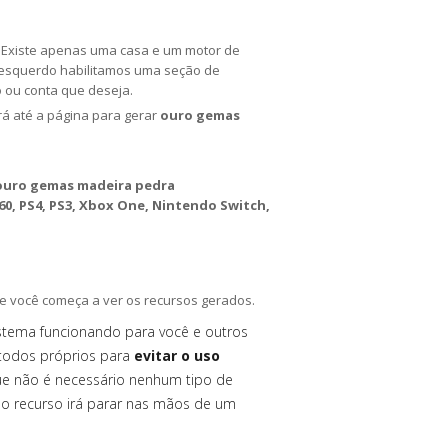
a. Existe apenas uma casa e um motor de
o esquerdo habilitamos uma seção de
o ou conta que deseja.
irá até a página para gerar
ouro gemas
ouro gemas madeira pedra
0, PS4, PS3, Xbox One, Nintendo Switch,
e você começa a ver os recursos gerados.
istema funcionando para você e outros
todos próprios para
evitar o uso
ue não é necessário nenhum tipo de
 o recurso irá parar nas mãos de um