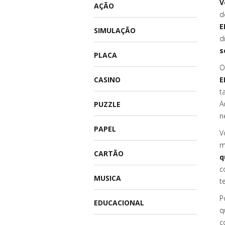
V
AÇÃO
d
E
SIMULAÇÃO
d
s
PLACA
O
CASINO
E
t
A
PUZZLE
n
PAPEL
V
m
CARTÃO
q
c
MUSICA
t
P
EDUCACIONAL
q
c