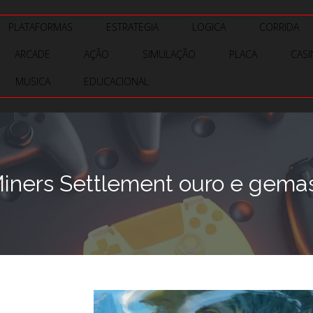
PLATAFORMAS
ESTRATEGIA
LOGICA
CORRIDA
ARCADE
AÇÃO
SIMULAÇÃO
PLACA
CAS
MUSICA
EDUCACIONAL
iners Settlement ouro e gemas 