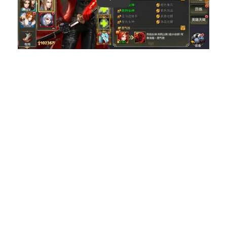
Play: Keynote (Google I/O '18)