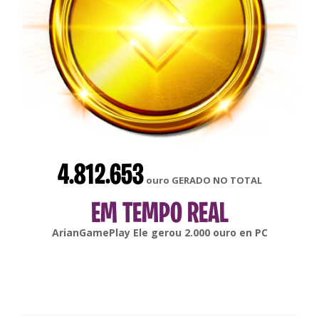
4.812.653
ouro GERADO NO TOTAL
EM TEMPO REAL
gonsabella
Ele gerou
6.000
ouro en
Android