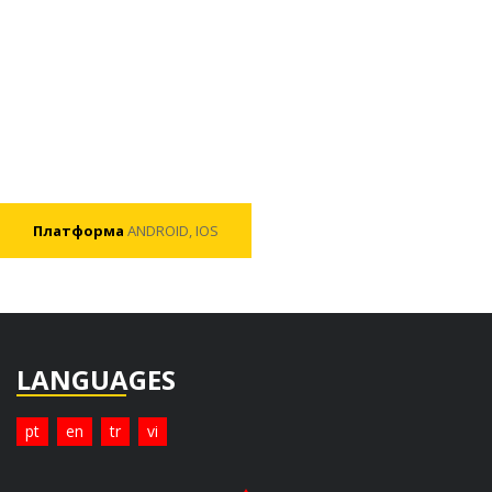
Платформа
ANDROID, IOS
LANGUAGES
pt
en
tr
vi