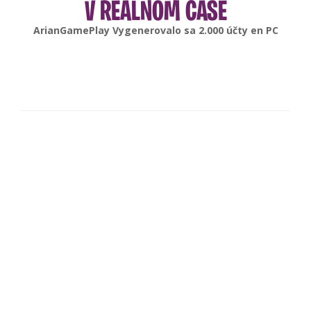
V REÁLNOM ČASE
gonsabella
Vygenerovalo sa
6.000
účty en
Android