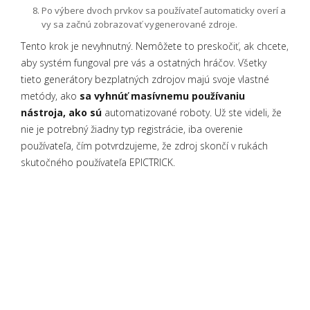
Po výbere dvoch prvkov sa používateľ automaticky overí a
vy sa začnú zobrazovať vygenerované zdroje.
Tento krok je nevyhnutný. Nemôžete to preskočiť, ak chcete,
aby systém fungoval pre vás a ostatných hráčov. Všetky
tieto generátory bezplatných zdrojov majú svoje vlastné
metódy, ako
sa vyhnúť masívnemu používaniu
nástroja, ako sú
automatizované roboty. Už ste videli, že
nie je potrebný žiadny typ registrácie, iba overenie
používateľa, čím potvrdzujeme, že zdroj skončí v rukách
skutočného používateľa EPICTRICK.