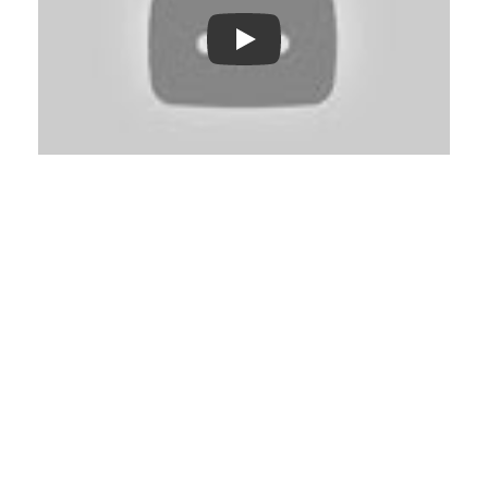
Play: Keynote (Google I/O '18)