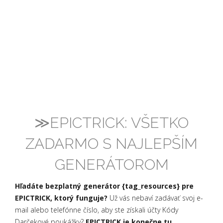
≫EPICTRICK: VŠETKO
ZADARMO S NAJLEPŠÍM
GENERÁTOROM
Hľadáte bezplatný generátor {tag_resources} pre
EPICTRICK, ktorý funguje?
Už vás nebaví zadávať svoj e-
mail alebo telefónne číslo, aby ste získali účty Kódy
Darčekové poukážky?
EPICTRICK je konečne tu,