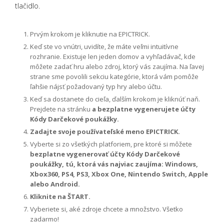
tlačidlo.
Prvým krokom je kliknutie na EPICTRICK.
Keď ste vo vnútri, uvidíte, že máte veľmi intuitívne
rozhranie. Existuje len jeden domov a vyhľadávač, kde
môžete zadať hru alebo zdroj, ktorý vás zaujíma. Na ľavej
strane sme povolili sekciu kategórie, ktorá vám pomôže
ľahšie nájsť požadovaný typ hry alebo účtu.
Keď sa dostanete do cieľa, ďalším krokom je kliknúť naň.
Prejdete na stránku
a bezplatne vygenerujete účty
Kódy Darčekové poukážky.
Zadajte svoje používateľské meno EPICTRICK.
Vyberte si zo všetkých platforiem, pre ktoré si môžete
bezplatne vygenerovať účty Kódy Darčekové
poukážky, tú, ktorá vás najviac zaujíma: Windows,
Xbox360, PS4, PS3, Xbox One, Nintendo Switch, Apple
alebo Android.
Kliknite na ŠTART.
Vyberiete si, aké zdroje chcete a množstvo. Všetko
zadarmo!