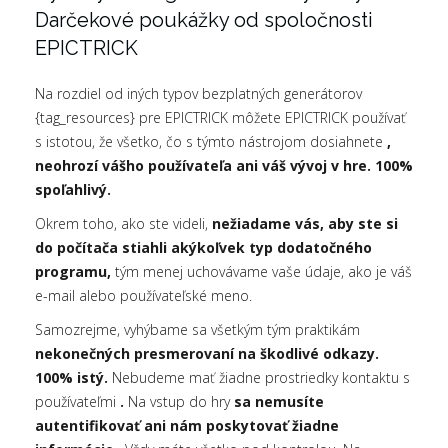
Darčekové poukážky od spoločnosti
EPICTRICK
Na rozdiel od iných typov bezplatných generátorov
{tag_resources} pre EPICTRICK môžete EPICTRICK používať
s istotou, že všetko, čo s týmto nástrojom dosiahnete
,
neohrozí vášho používateľa ani váš vývoj v hre. 100%
spoľahlivý.
Okrem toho, ako ste videli,
nežiadame vás, aby ste si
do počítača stiahli akýkoľvek typ dodatočného
programu,
tým menej uchovávame vaše údaje, ako je váš
e-mail alebo používateľské meno.
Samozrejme, vyhýbame sa všetkým tým praktikám
nekonečných presmerovaní na škodlivé odkazy.
100% istý.
Nebudeme mať žiadne prostriedky kontaktu s
používateľmi
.
Na vstup do hry
sa nemusíte
autentifikovať ani nám poskytovať žiadne