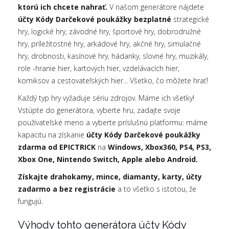
ktorú ich chcete nahrať.
V našom generátore nájdete
účty Kódy Darčekové poukážky bezplatné
strategické
hry, logické hry, závodné hry, športové hry, dobrodružné
hry, príležitostné hry, arkádové hry, akčné hry, simulačné
hry, drobnosti, kasínové hry, hádanky, slovné hry, muzikály,
role -hranie hier, kartových hier, vzdelávacích hier,
komiksov a cestovateľských hier... Všetko, čo môžete hrať!
Každý typ hry vyžaduje sériu zdrojov. Máme ich všetky!
Vstúpte do generátora, vyberte hru, zadajte svoje
používateľské meno a vyberte príslušnú platformu: máme
kapacitu na získanie
účty Kódy Darčekové poukážky
zdarma od EPICTRICK
na
Windows, Xbox360, PS4, PS3,
Xbox One, Nintendo Switch, Apple alebo Android.
Získajte drahokamy, mince, diamanty, karty, účty
zadarmo a bez registrácie
a to všetko s istotou, že
fungujú.
Výhody tohto generátora účty Kódy