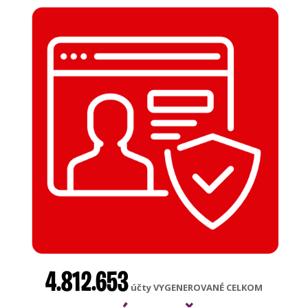
4.812.653
účty VYGENEROVANÉ CELKOM