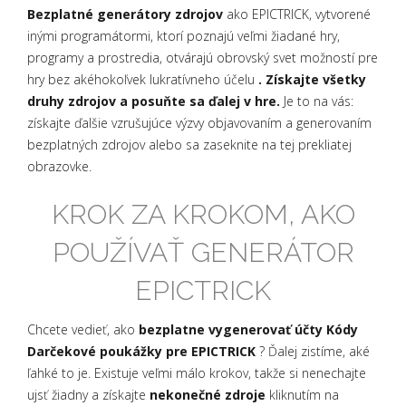
Bezplatné generátory zdrojov
ako EPICTRICK, vytvorené
inými programátormi, ktorí poznajú veľmi žiadané hry,
programy a prostredia, otvárajú obrovský svet možností pre
hry bez akéhokoľvek lukratívneho účelu
. Získajte všetky
druhy zdrojov a posuňte sa ďalej v hre.
Je to na vás:
získajte ďalšie vzrušujúce výzvy objavovaním a generovaním
bezplatných zdrojov alebo sa zaseknite na tej prekliatej
obrazovke.
KROK ZA KROKOM, AKO
POUŽÍVAŤ GENERÁTOR
EPICTRICK
Chcete vedieť, ako
bezplatne vygenerovať účty Kódy
Darčekové poukážky pre EPICTRICK
? Ďalej zistíme, aké
ľahké to je. Existuje veľmi málo krokov, takže si nenechajte
ujsť žiadny a získajte
nekonečné zdroje
kliknutím na