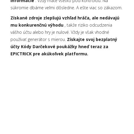
informácie
. Vždy máte všetko pod kontrolou. Na
súkromie dbáme veľmi dôsledne. A ešte viac so zákazom.
Získané zdroje zlepšujú vzhľad hráča, ale nedávajú
mu konkurenčnú výhodu
, takže riziko odcudzenia
vášho účtu alebo hry je nulové. Vždy je však vhodné
používať generátor s mierou.
Získajte svoj bezplatný
účty Kódy Darčekové poukážky hneď teraz za
EPICTRICK pre akúkoľvek platformu.