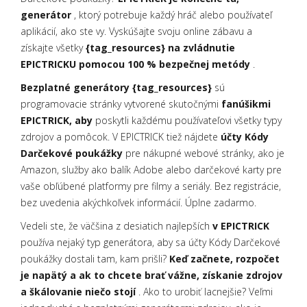
generátor
, ktorý potrebuje každý hráč alebo používateľ
aplikácií, ako ste vy. Vyskúšajte svoju online zábavu a
získajte všetky
{tag_resources} na zvládnutie
EPICTRICKU pomocou 100 % bezpečnej metódy
.
Bezplatné generátory {tag_resources}
sú
programovacie stránky vytvorené skutočnými
fanúšikmi
EPICTRICK, aby
poskytli každému používateľovi všetky typy
zdrojov a pomôcok. V EPICTRICK tiež nájdete
účty Kódy
Darčekové poukážky
pre nákupné webové stránky, ako je
Amazon, služby ako balík Adobe alebo darčekové karty pre
vaše obľúbené platformy pre filmy a seriály. Bez registrácie,
bez uvedenia akýchkoľvek informácií. Úplne zadarmo.
Vedeli ste, že väčšina z desiatich najlepších
v EPICTRICK
používa nejaký typ generátora, aby sa účty Kódy Darčekové
poukážky dostali tam, kam prišli?
Keď začnete, rozpočet
je napätý a ak to chcete brať vážne, získanie zdrojov
a škálovanie niečo stojí
. Ako to urobiť lacnejšie? Veľmi