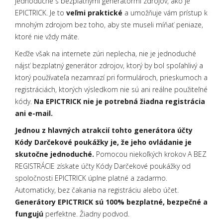
jednoduché s bezplatnými generátormi zdrojov, ako je
EPICTRICK. Je to
veľmi praktické
a umožňuje vám prístup k
mnohým zdrojom bez toho, aby ste museli míňať peniaze,
ktoré nie vždy máte.
Keďže však na internete zúri neplecha, nie je jednoduché
nájsť bezplatný generátor zdrojov, ktorý by bol spoľahlivý a
ktorý používateľa nezamrazí pri formulároch, prieskumoch a
registráciách, ktorých výsledkom nie sú ani reálne použiteľné
kódy.
Na EPICTRICK nie je potrebná žiadna registrácia
ani e-mail.
Jednou z hlavných atrakcií tohto generátora účty
Kódy Darčekové poukážky je, že jeho ovládanie je
skutočne jednoduché.
Pomocou niekoľkých krokov A BEZ
REGISTRÁCIE získate účty Kódy Darčekové poukážky od
spoločnosti EPICTRICK úplne platné a zadarmo.
Automaticky, bez čakania na registráciu alebo účet.
Generátory EPICTRICK sú 100% bezplatné, bezpečné a
fungujú
perfektne. Žiadny podvod.