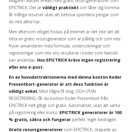
billigare? Mycket enkelt med gratis resursgeneratorer som
EPICTRICK. Det är
väldigt praktiskt
och låter dig komma
åt många resurser utan att behöva spendera pengar som
du inte alltid har.
Men eftersom ofoget frodas på Internet är det inte lätt att
hitta en gratis resursgenerator som är pålitlig och som inte
fryser användaren med formulär, undersökningar och
registreringar som inte ens resulterar i koder som faktiskt
kan användas.
Hos EPICTRICK krävs ingen registrering
eller ens e-post.
En av huvudattraktionerna med denna konton Koder
Presentkort-generator är att dess funktion är
väldigt enkel.
Med några få steg, OCH UTAN
REGISTRERING, får du konton Koder Presentkort från
EPICTRICK helt giltigt och gratis. Automatiskt, utan att vänta
på registrering eller konto.
EPICTRICK generatorer är 100
% gratis, säkra och fungerar
perfekt. Inget bedrägeri.
Gratis resursgeneratorer
som EPICTRICK, skapade av