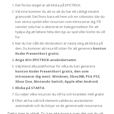
Det första steget är att klicka på EPICTRICK.
Väl inne kommer du att se att du har ett väldigt intuitivt
gränssnitt. Det finns bara ett hem och en sökmotor där du
kan skriva spelet eller resursen som intresserar dig. På
vänster sida har vi aktiverat en kategorisektion för att
hjälpa dig att lättare hitta den typ av spel eller konto du vill
ha.
När du har nått din destination är nästa steg att klicka på
den. Du kommer att resa till sidan för att generera
konton
Koder Presentkort gratis.
Ange ditt EPICTRICK-användarnamn.
Välj bland alla plattformar för vilka du kan generera
konton Koder Presentkort gratis, den som
intresserar dig mest: Windows, Xbox360, PS4, PS3,
Xbox One, Nintendo Switch, Apple eller Android.
Klicka på STARTA.
Du väljer vilka resurser du vill ha och kvantitet. Helt gratis!
Efter att ha valt två element valideras användaren
automatiskt och du börjar se de genererade resurserna.
Detta steg är viktigt. Du kan inte hoppa över det om du vill