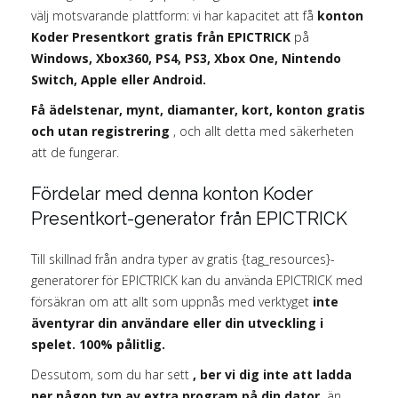
välj motsvarande plattform: vi har kapacitet att få
konton
Koder Presentkort gratis från EPICTRICK
på
Windows, Xbox360, PS4, PS3, Xbox One, Nintendo
Switch, Apple eller Android.
Få ädelstenar, mynt, diamanter, kort, konton gratis
och utan registrering
, och allt detta med säkerheten
att de fungerar.
Fördelar med denna konton Koder
Presentkort-generator från EPICTRICK
Till skillnad från andra typer av gratis {tag_resources}-
generatorer för EPICTRICK kan du använda EPICTRICK med
försäkran om att allt som uppnås med verktyget
inte
äventyrar din användare eller din utveckling i
spelet. 100% pålitlig.
Dessutom, som du har sett
, ber vi dig inte att ladda
ner någon typ av extra program på din dator,
än