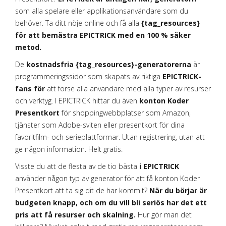
som alla spelare eller applikationsanvändare som du
behöver. Ta ditt nöje online och få alla
{tag_resources}
för att bemästra EPICTRICK med en 100 % säker
metod.
De
kostnadsfria {tag_resources}-generatorerna
är
programmeringssidor som skapats av riktiga
EPICTRICK-
fans för
att förse alla användare med alla typer av resurser
och verktyg. I EPICTRICK hittar du även
konton Koder
Presentkort
för shoppingwebbplatser som Amazon,
tjänster som Adobe-sviten eller presentkort för dina
favoritfilm- och serieplattformar. Utan registrering, utan att
ge någon information. Helt gratis.
Visste du att de flesta av de tio bästa
i EPICTRICK
använder någon typ av generator för att få konton Koder
Presentkort att ta sig dit de har kommit?
När du börjar är
budgeten knapp, och om du vill bli seriös har det ett
pris att få resurser och skalning.
Hur gör man det