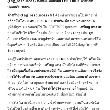
{tag_resources} ทั้งหมดเพื่อฝึกฝน EPICTRICK ด้วยวิธีที่
ปลอดภัย 100%
ตัวสร้าง {tag_resources} ฟรี
คือหน้าการเขียนโปรแกรมที่
สร้างขึ้นโดย
แฟน EPICTRICK ตัวจริงเพื่อ
มอบทรัพยากรและ
ยูทิลิตี้ทุกประเภทแก่ผู้ใช้ ใน EPICTRICK คุณจะพบ
เหรียญ แท่ง XP
สำหรับเว็บไซต์ช็อปปิ้ง เช่น Amazon บริการต่างๆ เช่น ชุด
Adobe หรือบัตรของขวัญสำหรับแพลตฟอร์มภาพยนตร์และซีรีส์
ที่คุณชื่นชอบ โดยไม่ต้องลงทะเบียนและไม่ได้ให้ข้อมูลใดๆ ฟรี
โดยสมบูรณ์
คุณรู้ไหมว่าสิบอันดับแรกของ
EPICTRICK
ส่วนใหญ่ใช้เครื่องมือ
สร้างบางประเภทเพื่อรับ เหรียญ แท่ง XP เพื่อไปยังที่ที่พวกเขามา
ถึง
เมื่อคุณเริ่มต้น งบประมาณมีจำกัด และหากคุณต้องการจริงจัง
การได้รับทรัพยากรและการปรับขนาดย่อมต้องแลกมาด้วยราคา
ทำอย่างไรให้ราคาถูกลง? ง่ายมากด้วยเครื่องมือสร้างทรัพยากร
ฟรีเช่น EPICTRICK มัน
ใช้งานได้จริง
และช่วยให้คุณเข้าถึง
ทรัพยากรมากมายโดยไม่ต้องเสียเงินที่คุณไม่มีเสมอไป
อย่างไรก็ตาม เนื่องจากความชั่วร้ายแพร่ระบาดบนอินเทอร์เน็ต
จึงไม่ใช่เรื่องง่ายที่จะหาตัวสร้างทรัพยากรฟรีที่เชื่อถือได้ และจะ