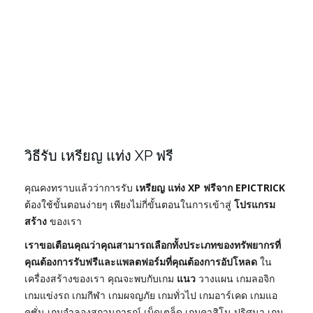
วิธีรับ เหรียญ แท่ง XP ฟรี
คุณคงทราบแล้วว่าการรับ
เหรียญ แท่ง XP ฟรีจาก EPICTRICK
ต้องใช้ขั้นตอนง่ายๆ เพียงไม่กี่ขั้นตอนในการเข้าสู่
โปรแกรม
สร้าง
ของเรา
เราขอเตือนคุณว่าคุณสามารถเลือกทั้งประเภทของทรัพยากรที่
คุณต้องการรับฟรีและแพลตฟอร์มที่คุณต้องการอัปโหลด
ใน
เครื่องสร้างของเรา คุณจะพบกับเกม
แนว
วางแผน เกมลอจิก
เกมแข่งรถ เกมกีฬา เกมผจญภัย เกมทั่วไป เกมอาร์เคด เกมแอ
คชั่น เกมจำลองสถานการณ์ เบ็ดเตล็ด เกมคาสิโน ปริศนา เกม