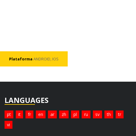
Plataforma
ANDROID, IOS
LANGUAGES
pt
it
fr
en
ar
zh
pl
ru
sv
th
tr
vi