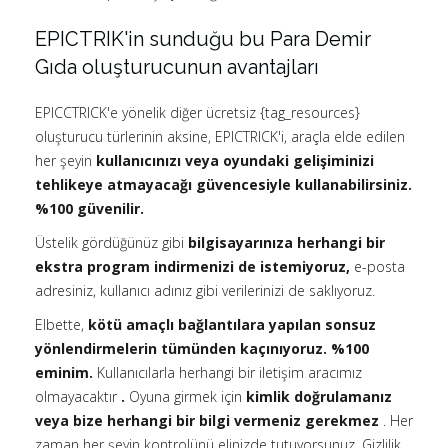
EPICTRIK'in sunduğu bu Para Demir
Gıda oluşturucunun avantajları
EPICCTRICK'e yönelik diğer ücretsiz {tag_resources}
oluşturucu türlerinin aksine, EPICTRICK'i, araçla elde edilen
her şeyin
kullanıcınızı veya oyundaki gelişiminizi
tehlikeye atmayacağı güvencesiyle kullanabilirsiniz.
%100 güvenilir.
Üstelik gördüğünüz gibi
bilgisayarınıza herhangi bir
ekstra program indirmenizi de istemiyoruz,
e-posta
adresiniz, kullanıcı adınız gibi verilerinizi de saklıyoruz.
Elbette,
kötü amaçlı bağlantılara yapılan sonsuz
yönlendirmelerin tümünden kaçınıyoruz. %100
eminim.
Kullanıcılarla herhangi bir iletişim aracımız
olmayacaktır
.
Oyuna girmek için
kimlik doğrulamanız
veya bize herhangi bir bilgi vermeniz gerekmez
. Her
zaman her şeyin kontrolünü elinizde tutuyorsunuz. Gizlilik