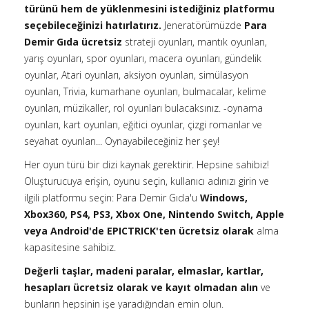
türünü hem de yüklenmesini istediğiniz platformu
seçebileceğinizi hatırlatırız.
Jeneratörümüzde
Para
Demir Gıda ücretsiz
strateji oyunları, mantık oyunları,
yarış oyunları, spor oyunları, macera oyunları, gündelik
oyunlar, Atari oyunları, aksiyon oyunları, simülasyon
oyunları, Trivia, kumarhane oyunları, bulmacalar, kelime
oyunları, müzikaller, rol oyunları bulacaksınız. -oynama
oyunları, kart oyunları, eğitici oyunlar, çizgi romanlar ve
seyahat oyunları... Oynayabileceğiniz her şey!
Her oyun türü bir dizi kaynak gerektirir. Hepsine sahibiz!
Oluşturucuya erişin, oyunu seçin, kullanıcı adınızı girin ve
ilgili platformu seçin: Para Demir Gıda'u
Windows,
Xbox360, PS4, PS3, Xbox One, Nintendo Switch, Apple
veya Android'de
EPICTRICK'ten ücretsiz olarak
alma
kapasitesine sahibiz.
Değerli taşlar, madeni paralar, elmaslar, kartlar,
hesapları ücretsiz olarak ve kayıt olmadan alın
ve
bunların hepsinin işe yaradığından emin olun.