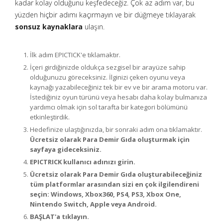
kadar kolay olduğunu keşfedeceğiz. Çok az adım var, bu
yüzden hiçbir adımı kaçırmayın ve bir düğmeye tıklayarak
sonsuz kaynaklara
ulaşın.
İlk adım EPICTICK'e tıklamaktır.
İçeri girdiğinizde oldukça sezgisel bir arayüze sahip
olduğunuzu göreceksiniz. İlginizi çeken oyunu veya
kaynağı yazabileceğiniz tek bir ev ve bir arama motoru var.
İstediğiniz oyun türünü veya hesabı daha kolay bulmanıza
yardımcı olmak için sol tarafta bir kategori bölümünü
etkinleştirdik.
Hedefinize ulaştığınızda, bir sonraki adım ona tıklamaktır.
Ücretsiz olarak Para Demir Gıda oluşturmak için
sayfaya gideceksiniz.
EPICTRICK kullanıcı adınızı girin.
Ücretsiz olarak Para Demir Gıda oluşturabileceğiniz
tüm platformlar arasından sizi en çok ilgilendireni
seçin: Windows, Xbox360, PS4, PS3, Xbox One,
Nintendo Switch, Apple veya Android.
BAŞLAT'a tıklayın.