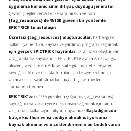
uygulama kullanıcısının ihtiyaç duyduğu jeneratör
.
Çevrimiçi eğlencenizi bir kenara bırakın ve tüm
{tag_resources} ile %100 güvenli bir yöntemle
EPICTRICK'te ustalaşın
.
Ücretsiz {tag_resources} oluşturucular,
herhangi bir
kullanıcıya her türlü kaynak ve yardımcı programı sağlamak
için gerçek EPICTRICK hayranları
tarafından oluşturulan
programlama sayfalarıdır. EPICTRICK'te ayrıca Amazon gibi
alışveriş web siteleri, Adobe suite gibi hizmetler veya en
sevdiğiniz film ve dizi platformları için hediye kartları için
bulacaksınız. Kayıt olmadan, hiçbir bilgi vermeden.
Tamamen bedava.
EPICTRIK'te
ilk 10'a girenlerin çoğunun, {tag_resources}
kaynağının vardıkları yere ulaşmasını sağlamak için bir tür
oluşturucu kullandığını biliyor muydunuz?
Başladığınızda
bütçe kısıtlıdır ve işi ciddiye almak istiyorsanız
kaynak almanın ve ölçeklendirmenin bir bedeli vardır