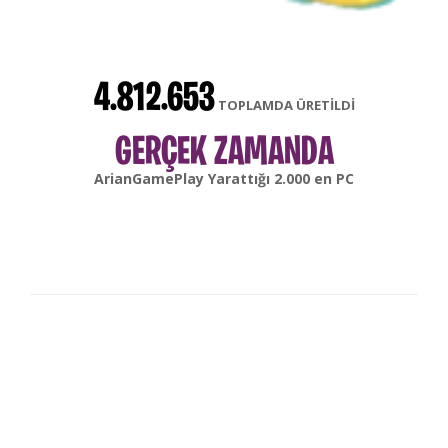
4.812.653
TOPLAMDA ÜRETİLDİ
GERÇEK ZAMANDA
gonsabella
Yarattığı
6.000
en
Android