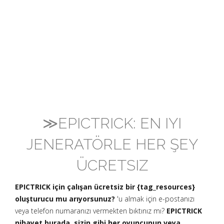
≫EPICTRICK: EN IYI
JENERATÖRLE HER ŞEY
ÜCRETSIZ
EPICTRICK için çalışan ücretsiz bir {tag_resources}
oluşturucu mu arıyorsunuz?
'u almak için e-postanızı
veya telefon numaranızı vermekten bıktınız mı?
EPICTRICK
nihayet burada, sizin gibi her oyuncunun veya