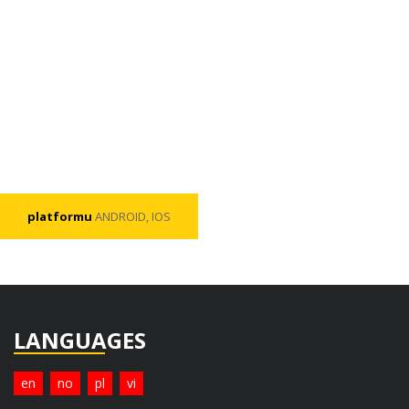
platformu
ANDROID, IOS
LANGUAGES
en
no
pl
vi