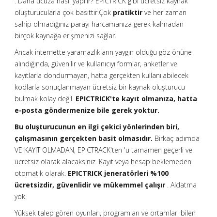
. Daha ucuza nasıl yapılır? EPICTRICK gibi ücretsiz kaynak
oluşturucularla çok basittir.Çok
pratiktir
ve her zaman
sahip olmadığınız parayı harcamanıza gerek kalmadan
birçok kaynağa erişmenizi sağlar.
Ancak internette yaramazlıkların yaygın olduğu göz önüne
alındığında, güvenilir ve kullanıcıyı formlar, anketler ve
kayıtlarla dondurmayan, hatta gerçekten kullanılabilecek
kodlarla sonuçlanmayan ücretsiz bir kaynak oluşturucu
bulmak kolay değil.
EPICTRICK'te kayıt olmanıza, hatta
e-posta göndermenize bile gerek yoktur.
Bu oluşturucunun en ilgi çekici yönlerinden biri,
çalışmasının gerçekten basit olmasıdır.
Birkaç adımda
VE KAYIT OLMADAN, EPICTRACK'ten 'u tamamen geçerli ve
ücretsiz olarak alacaksınız. Kayıt veya hesap beklemeden
otomatik olarak.
EPICTRICK jeneratörleri %100
ücretsizdir, güvenlidir ve mükemmel çalışır
. Aldatma
yok.
Yüksek talep gören oyunları, programları ve ortamları bilen