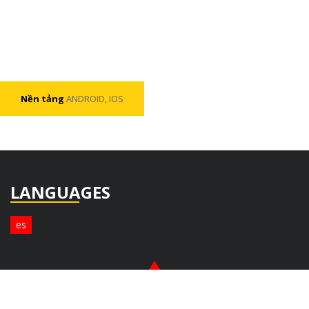
Nền tảng
ANDROID, IOS
LANGUAGES
es
© Copyright 2026. All Rights Reserved.