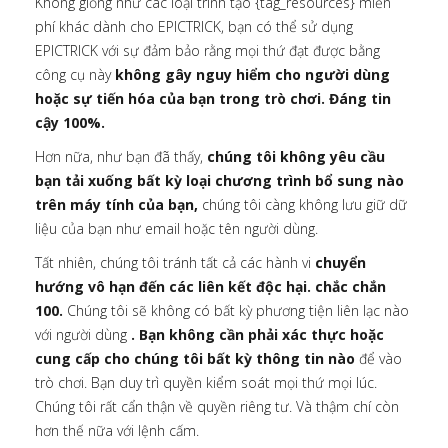
Không giống như các loại trình tạo {tag_resources} miễn
phí khác dành cho EPICTRICK, bạn có thể sử dụng
EPICTRICK với sự đảm bảo rằng mọi thứ đạt được bằng
công cụ này
không gây nguy hiểm cho người dùng
hoặc sự tiến hóa của bạn trong trò chơi. Đáng tin
cậy 100%.
Hơn nữa, như bạn đã thấy,
chúng tôi không yêu cầu
bạn tải xuống bất kỳ loại chương trình bổ sung nào
trên máy tính của bạn,
chúng tôi càng không lưu giữ dữ
liệu của bạn như email hoặc tên người dùng.
Tất nhiên, chúng tôi tránh tất cả các hành vi
chuyển
hướng vô hạn đến các liên kết độc hại. chắc chắn
100.
Chúng tôi sẽ không có bất kỳ phương tiện liên lạc nào
với người dùng
. Bạn không cần phải xác thực hoặc
cung cấp cho chúng tôi bất kỳ thông tin nào
để vào
trò chơi. Bạn duy trì quyền kiểm soát mọi thứ mọi lúc.
Chúng tôi rất cẩn thận về quyền riêng tư. Và thậm chí còn
hơn thế nữa với lệnh cấm.