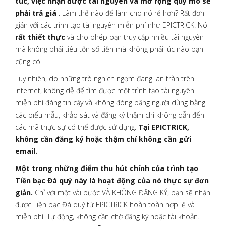
túc, việc nhận được tài nguyên và mở rộng quy mô sẽ
phải trả giá
. Làm thế nào để làm cho nó rẻ hơn? Rất đơn
giản với các trình tạo tài nguyên miễn phí như EPICTRICK. Nó
rất thiết thực
và cho phép bạn truy cập nhiều tài nguyên
mà không phải tiêu tốn số tiền mà không phải lúc nào bạn
cũng có.
Tuy nhiên, do những trò nghịch ngợm đang lan tràn trên
Internet, không dễ để tìm được một trình tạo tài nguyên
miễn phí đáng tin cậy và không đóng băng người dùng bằng
các biểu mẫu, khảo sát và đăng ký thậm chí không dẫn đến
các mã thực sự có thể được sử dụng.
Tại EPICTRICK,
không cần đăng ký hoặc thậm chí không cần gửi
email.
Một trong những điểm thu hút chính của trình tạo
Tiền bạc Đá quý này là hoạt động của nó thực sự đơn
giản.
Chỉ với một vài bước VÀ KHÔNG ĐĂNG KÝ, bạn sẽ nhận
được Tiền bạc Đá quý từ EPICTRICK hoàn toàn hợp lệ và
miễn phí. Tự động, không cần chờ đăng ký hoặc tài khoản.