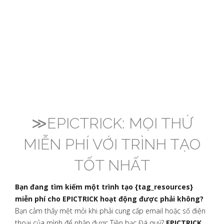
≫EPICTRICK: MỌI THỨ
MIỄN PHÍ VỚI TRÌNH TẠO
TỐT NHẤT
Bạn đang tìm kiếm một trình tạo {tag_resources}
miễn phí cho EPICTRICK hoạt động được phải không?
Bạn cảm thấy mệt mỏi khi phải cung cấp email hoặc số điện
thoại của mình để nhận được Tiền bạc Đá quý?
EPICTRICK