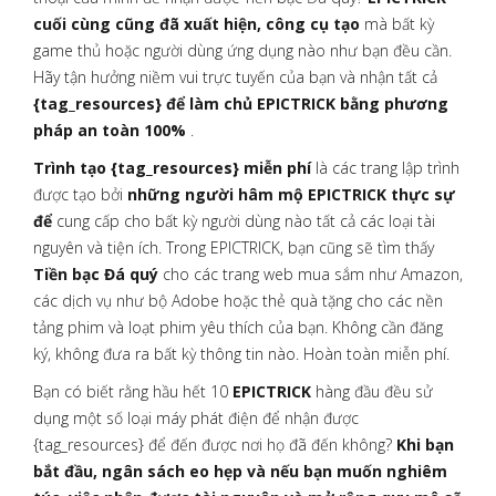
cuối cùng cũng đã xuất hiện, công cụ tạo
mà bất kỳ
game thủ hoặc người dùng ứng dụng nào như bạn đều cần.
Hãy tận hưởng niềm vui trực tuyến của bạn và nhận tất cả
{tag_resources} để làm chủ EPICTRICK bằng phương
pháp an toàn 100%
.
Trình tạo {tag_resources} miễn phí
là các trang lập trình
được tạo bởi
những người hâm mộ EPICTRICK thực sự
để
cung cấp cho bất kỳ người dùng nào tất cả các loại tài
nguyên và tiện ích. Trong EPICTRICK, bạn cũng sẽ tìm thấy
Tiền bạc Đá quý
cho các trang web mua sắm như Amazon,
các dịch vụ như bộ Adobe hoặc thẻ quà tặng cho các nền
tảng phim và loạt phim yêu thích của bạn. Không cần đăng
ký, không đưa ra bất kỳ thông tin nào. Hoàn toàn miễn phí.
Bạn có biết rằng hầu hết 10
EPICTRICK
hàng đầu đều sử
dụng một số loại máy phát điện để nhận được
{tag_resources} để đến được nơi họ đã đến không?
Khi bạn
bắt đầu, ngân sách eo hẹp và nếu bạn muốn nghiêm