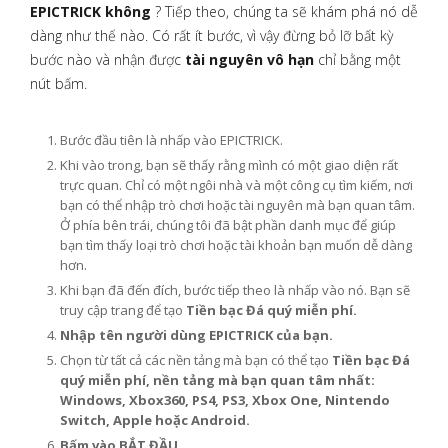
EPICTRICK không
? Tiếp theo, chúng ta sẽ khám phá nó dễ
dàng như thế nào. Có rất ít bước, vì vậy đừng bỏ lỡ bất kỳ
bước nào và nhận được
tài nguyên vô hạn
chỉ bằng một
nút bấm.
Bước đầu tiên là nhấp vào EPICTRICK.
Khi vào trong, bạn sẽ thấy rằng mình có một giao diện rất
trực quan. Chỉ có một ngôi nhà và một công cụ tìm kiếm, nơi
bạn có thể nhập trò chơi hoặc tài nguyên mà bạn quan tâm.
Ở phía bên trái, chúng tôi đã bật phần danh mục để giúp
bạn tìm thấy loại trò chơi hoặc tài khoản bạn muốn dễ dàng
hơn.
Khi bạn đã đến đích, bước tiếp theo là nhấp vào nó. Bạn sẽ
truy cập trang để tạo
Tiền bạc Đá quý miễn phí.
Nhập tên người dùng EPICTRICK của bạn.
Chọn từ tất cả các nền tảng mà bạn có thể tạo
Tiền bạc Đá
quý miễn phí, nền tảng mà bạn quan tâm nhất:
Windows, Xbox360, PS4, PS3, Xbox One, Nintendo
Switch, Apple hoặc Android.
Bấm vào BẮT ĐẦU.