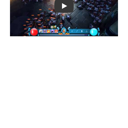
Play: Keynote (Google I/O '18)