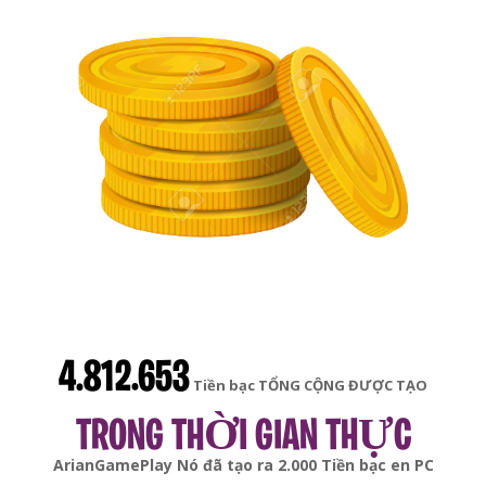
4.812.653
Tiền bạc TỔNG CỘNG ĐƯỢC TẠO
TRONG THỜI GIAN THỰC
gonsabella
Nó đã tạo ra
6.000
Tiền bạc en
Android