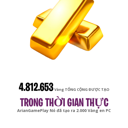
4.812.653
Vàng TỔNG CỘNG ĐƯỢC TẠO
TRONG THỜI GIAN THỰC
gonsabella
Nó đã tạo ra
6.000
Vàng en
Android