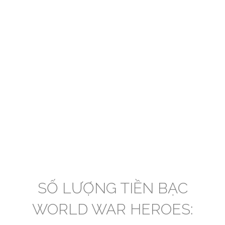
SỐ LƯỢNG TIỀN BẠC
WORLD WAR HEROES: