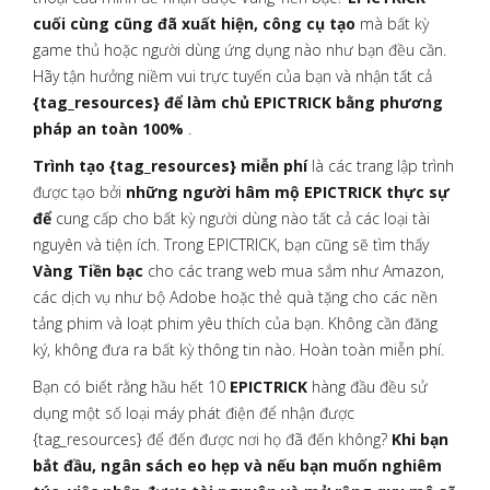
cuối cùng cũng đã xuất hiện, công cụ tạo
mà bất kỳ
game thủ hoặc người dùng ứng dụng nào như bạn đều cần.
Hãy tận hưởng niềm vui trực tuyến của bạn và nhận tất cả
{tag_resources} để làm chủ EPICTRICK bằng phương
pháp an toàn 100%
.
Trình tạo {tag_resources} miễn phí
là các trang lập trình
được tạo bởi
những người hâm mộ EPICTRICK thực sự
để
cung cấp cho bất kỳ người dùng nào tất cả các loại tài
nguyên và tiện ích. Trong EPICTRICK, bạn cũng sẽ tìm thấy
Vàng Tiền bạc
cho các trang web mua sắm như Amazon,
các dịch vụ như bộ Adobe hoặc thẻ quà tặng cho các nền
tảng phim và loạt phim yêu thích của bạn. Không cần đăng
ký, không đưa ra bất kỳ thông tin nào. Hoàn toàn miễn phí.
Bạn có biết rằng hầu hết 10
EPICTRICK
hàng đầu đều sử
dụng một số loại máy phát điện để nhận được
{tag_resources} để đến được nơi họ đã đến không?
Khi bạn
bắt đầu, ngân sách eo hẹp và nếu bạn muốn nghiêm