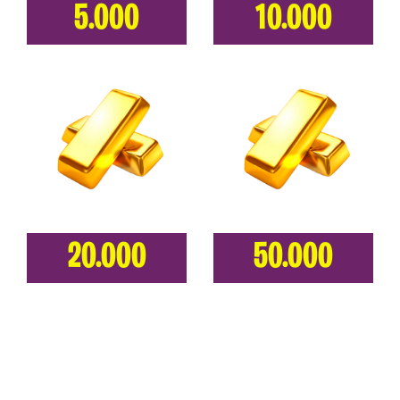
5.000
10.000
20.000
50.000