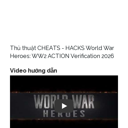
Thủ thuật CHEATS - HACKS World War
Heroes: WW2 ACTION Verification 2026
Video hướng dẫn
Play: Keynote (Google I/O '18)