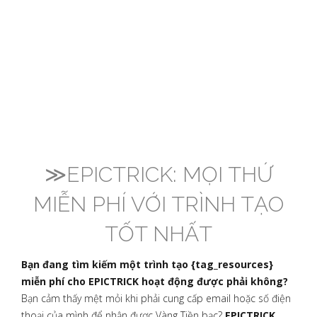
≫EPICTRICK: MỌI THỨ
MIỄN PHÍ VỚI TRÌNH TẠO
TỐT NHẤT
Bạn đang tìm kiếm một trình tạo {tag_resources}
miễn phí cho EPICTRICK hoạt động được phải không?
Bạn cảm thấy mệt mỏi khi phải cung cấp email hoặc số điện
thoại của mình để nhận được Vàng Tiền bạc?
EPICTRICK