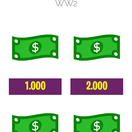
WW2
1.000
2.000