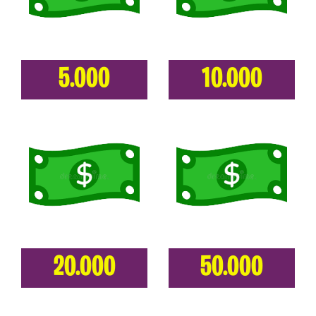
5.000
10.000
20.000
50.000