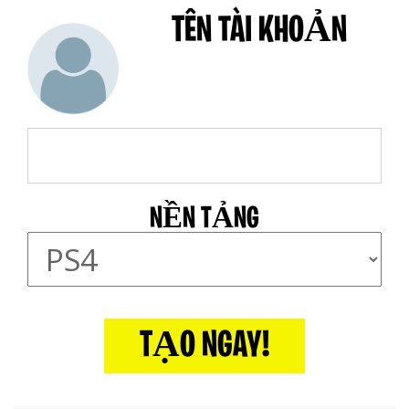
TÊN TÀI KHOẢN
NỀN TẢNG
TẠO NGAY!