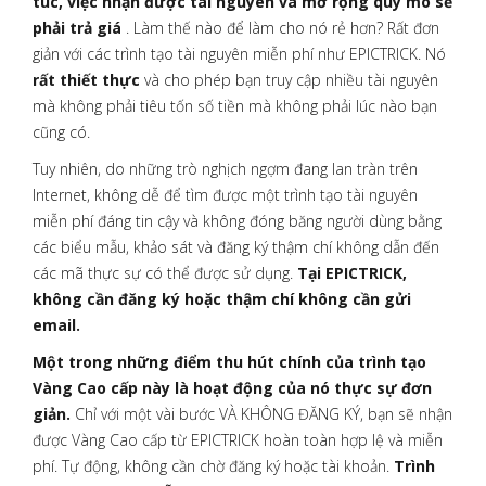
túc, việc nhận được tài nguyên và mở rộng quy mô sẽ
phải trả giá
. Làm thế nào để làm cho nó rẻ hơn? Rất đơn
giản với các trình tạo tài nguyên miễn phí như EPICTRICK. Nó
rất thiết thực
và cho phép bạn truy cập nhiều tài nguyên
mà không phải tiêu tốn số tiền mà không phải lúc nào bạn
cũng có.
Tuy nhiên, do những trò nghịch ngợm đang lan tràn trên
Internet, không dễ để tìm được một trình tạo tài nguyên
miễn phí đáng tin cậy và không đóng băng người dùng bằng
các biểu mẫu, khảo sát và đăng ký thậm chí không dẫn đến
các mã thực sự có thể được sử dụng.
Tại EPICTRICK,
không cần đăng ký hoặc thậm chí không cần gửi
email.
Một trong những điểm thu hút chính của trình tạo
Vàng Cao cấp này là hoạt động của nó thực sự đơn
giản.
Chỉ với một vài bước VÀ KHÔNG ĐĂNG KÝ, bạn sẽ nhận
được Vàng Cao cấp từ EPICTRICK hoàn toàn hợp lệ và miễn
phí. Tự động, không cần chờ đăng ký hoặc tài khoản.
Trình