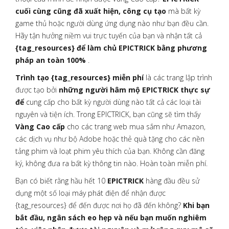
cuối cùng cũng đã xuất hiện, công cụ tạo
mà bất kỳ
game thủ hoặc người dùng ứng dụng nào như bạn đều cần.
Hãy tận hưởng niềm vui trực tuyến của bạn và nhận tất cả
{tag_resources} để làm chủ EPICTRICK bằng phương
pháp an toàn 100%
.
Trình tạo {tag_resources} miễn phí
là các trang lập trình
được tạo bởi
những người hâm mộ EPICTRICK thực sự
để
cung cấp cho bất kỳ người dùng nào tất cả các loại tài
nguyên và tiện ích. Trong EPICTRICK, bạn cũng sẽ tìm thấy
Vàng Cao cấp
cho các trang web mua sắm như Amazon,
các dịch vụ như bộ Adobe hoặc thẻ quà tặng cho các nền
tảng phim và loạt phim yêu thích của bạn. Không cần đăng
ký, không đưa ra bất kỳ thông tin nào. Hoàn toàn miễn phí.
Bạn có biết rằng hầu hết 10
EPICTRICK
hàng đầu đều sử
dụng một số loại máy phát điện để nhận được
{tag_resources} để đến được nơi họ đã đến không?
Khi bạn
bắt đầu, ngân sách eo hẹp và nếu bạn muốn nghiêm