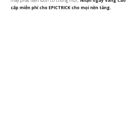
máy phát điện luôn có chừng mực.
Nhận ngay Vàng Cao
cấp miễn phí cho EPICTRICK cho mọi nền tảng.