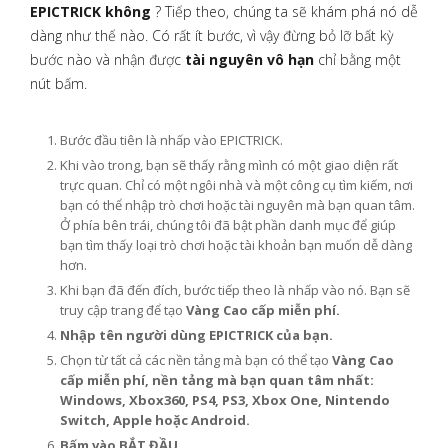
EPICTRICK không
? Tiếp theo, chúng ta sẽ khám phá nó dễ
dàng như thế nào. Có rất ít bước, vì vậy đừng bỏ lỡ bất kỳ
bước nào và nhận được
tài nguyên vô hạn
chỉ bằng một
nút bấm.
Bước đầu tiên là nhấp vào EPICTRICK.
Khi vào trong, bạn sẽ thấy rằng mình có một giao diện rất
trực quan. Chỉ có một ngôi nhà và một công cụ tìm kiếm, nơi
bạn có thể nhập trò chơi hoặc tài nguyên mà bạn quan tâm.
Ở phía bên trái, chúng tôi đã bật phần danh mục để giúp
bạn tìm thấy loại trò chơi hoặc tài khoản bạn muốn dễ dàng
hơn.
Khi bạn đã đến đích, bước tiếp theo là nhấp vào nó. Bạn sẽ
truy cập trang để tạo
Vàng Cao cấp miễn phí.
Nhập tên người dùng EPICTRICK của bạn.
Chọn từ tất cả các nền tảng mà bạn có thể tạo
Vàng Cao
cấp miễn phí, nền tảng mà bạn quan tâm nhất:
Windows, Xbox360, PS4, PS3, Xbox One, Nintendo
Switch, Apple hoặc Android.
Bấm vào BẮT ĐẦU.