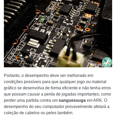
Portanto, o desempenho deve ser melhorado em
condições possíveis para que qualquer jogo ou material
gráfico se desenvolva de forma eficiente e não tenha erros
que possam causar a perda de jogadas importantes, como
perder uma partida contra um
sanguessuga
em ARK. O
desempenho do seu computador provavelmente afetará a
coleção de cabelos ou peles também.