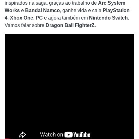
inspirados na saga, graças ao trabalho de
Arc System
Works
e
Bandai Namco
, ganhe vida e caia
PlayStation
4
,
Xbox One
,
PC
e agora também em
Nintendo Switch
.
Vamos falar sobre
Dragon Ball FighterZ
.