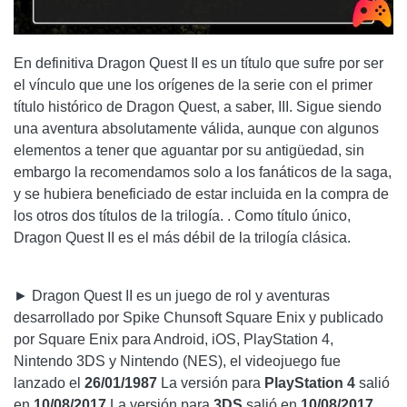
En definitiva Dragon Quest II es un título que sufre por ser
el vínculo que une los orígenes de la serie con el primer
título histórico de Dragon Quest, a saber, III. Sigue siendo
una aventura absolutamente válida, aunque con algunos
elementos a tener que aguantar por su antigüedad, sin
embargo la recomendamos solo a los fanáticos de la saga,
y se hubiera beneficiado de estar incluida en la compra de
los otros dos títulos de la trilogía. . Como título único,
Dragon Quest II es el más débil de la trilogía clásica.
► Dragon Quest II es un juego de rol y aventuras
desarrollado por Spike Chunsoft Square Enix y publicado
por Square Enix para Android, iOS, PlayStation 4,
Nintendo 3DS y Nintendo (NES), el videojuego fue
lanzado el
26/01/1987
La versión para
PlayStation 4
salió
en
10/08/2017
La versión para
3DS
salió en
10/08/2017