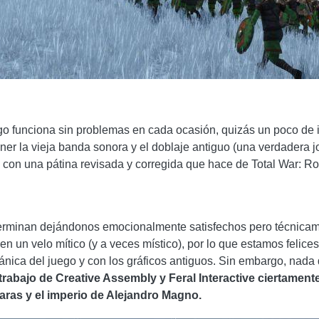
go funciona sin problemas en cada ocasión, quizás un poco de i
ener la vieja banda sonora y el doblaje antiguo (una verdadera j
o con una pátina revisada y corregida que hace de Total War:
 terminan dejándonos emocionalmente satisfechos pero técnicam
n un velo mítico (y a veces místico), por lo que estamos felices
nica del juego y con los gráficos antiguos. Sin embargo, nada
 trabajo de Creative Assembly y Feral Interactive ciertamen
aras y el imperio de Alejandro Magno.