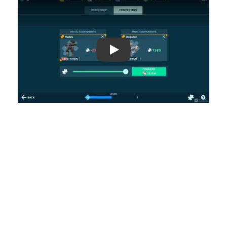
Play: Keynote (Google I/O '18)