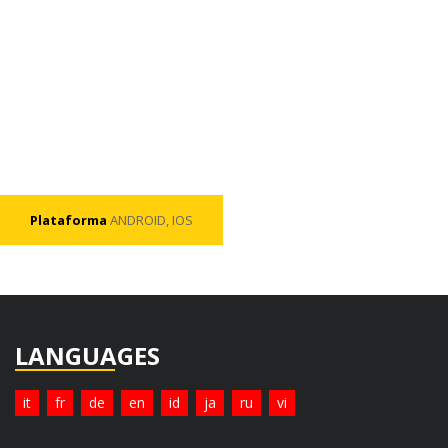
Plataforma
ANDROID, IOS
LANGUAGES
it
fr
de
en
id
ja
ru
vi