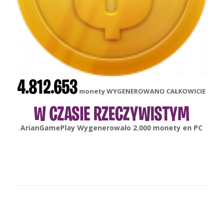
4.812.653
monety WYGENEROWANO CAŁKOWICIE
W CZASIE RZECZYWISTYM
gonsabella
Wygenerowało
6.000
monety en
Android