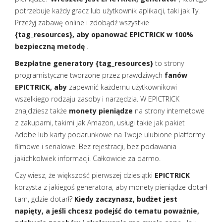
potrzebuje każdy gracz lub użytkownik aplikacji, taki jak Ty.
Przeżyj zabawę online i zdobądź wszystkie
{tag_resources}, aby opanować EPICTRICK w 100%
bezpieczną metodę
.
Bezpłatne generatory {tag_resources}
to strony
programistyczne tworzone przez prawdziwych
fanów
EPICTRICK, aby
zapewnić każdemu użytkownikowi
wszelkiego rodzaju zasoby i narzędzia. W EPICTRICK
znajdziesz także
monety pieniądze
na strony internetowe
z zakupami, takimi jak Amazon, usługi takie jak pakiet
Adobe lub karty podarunkowe na Twoje ulubione platformy
filmowe i serialowe. Bez rejestracji, bez podawania
jakichkolwiek informacji. Całkowicie za darmo.
Czy wiesz, że większość pierwszej dziesiątki
EPICTRICK
korzysta z jakiegoś generatora, aby monety pieniądze dotarł
tam, gdzie dotarł?
Kiedy zaczynasz, budżet jest
napięty, a jeśli chcesz podejść do tematu poważnie,