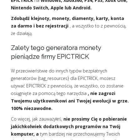
EPICTRICK
na
Windows, Xbox360, PS4, PS3, Xbox One,
Nintendo Switch, Apple lub Android.
Zdobądź klejnoty, monety, diamenty, karty, konta
za darmo i bez rejestracji
, a wszystko to z pewnością,
że działają.
Zalety tego generatora monety
pieniądze firmy EPICTRICK
W przeciwieństwie do innych typów bezpłatnych
generatorów {tag_resources} dla EPICTRICK, możesz
używać EPICTRICK z pewnością, że wszystko, co zostanie
osiągnięte za pomocą tego narzędzia
, nie zagrozi
Twojemu użytkownikowi ani Twojej ewolucji w grze.
100% niezawodne.
Co więcej, jak zauważyłeś,
nie prosimy Cię o pobieranie
jakichkolwiek dodatkowych programów na Twój
komputer, a
tym bardziej nie przechowujemy Twoich