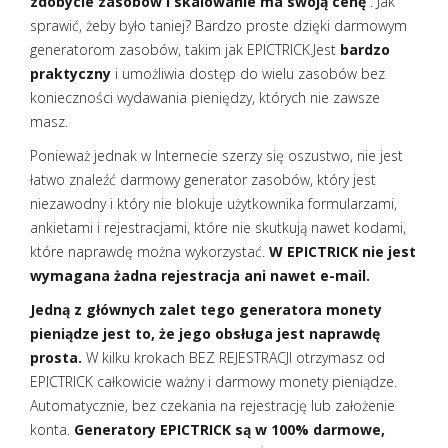
zdobycie zasobów i skalowanie ma swoją cenę
. Jak
sprawić, żeby było taniej? Bardzo proste dzięki darmowym
generatorom zasobów, takim jak EPICTRICK.Jest
bardzo
praktyczny
i umożliwia dostęp do wielu zasobów bez
konieczności wydawania pieniędzy, których nie zawsze
masz.
Ponieważ jednak w Internecie szerzy się oszustwo, nie jest
łatwo znaleźć darmowy generator zasobów, który jest
niezawodny i który nie blokuje użytkownika formularzami,
ankietami i rejestracjami, które nie skutkują nawet kodami,
które naprawdę można wykorzystać.
W EPICTRICK nie jest
wymagana żadna rejestracja ani nawet e-mail.
Jedną z głównych zalet tego generatora monety
pieniądze jest to, że jego obsługa jest naprawdę
prosta.
W kilku krokach BEZ REJESTRACJI otrzymasz od
EPICTRICK całkowicie ważny i darmowy monety pieniądze.
Automatycznie, bez czekania na rejestrację lub założenie
konta.
Generatory EPICTRICK są w 100% darmowe,