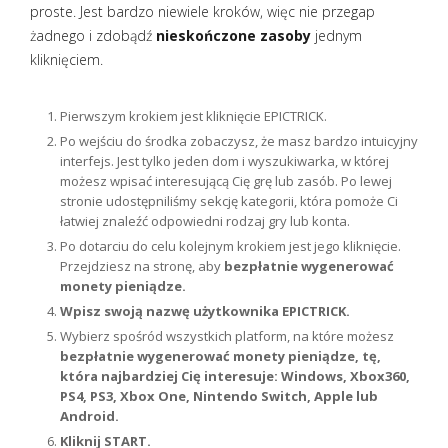
proste. Jest bardzo niewiele kroków, więc nie przegap
żadnego i zdobądź
nieskończone zasoby
jednym
kliknięciem.
Pierwszym krokiem jest kliknięcie EPICTRICK.
Po wejściu do środka zobaczysz, że masz bardzo intuicyjny
interfejs. Jest tylko jeden dom i wyszukiwarka, w której
możesz wpisać interesującą Cię grę lub zasób. Po lewej
stronie udostępniliśmy sekcję kategorii, która pomoże Ci
łatwiej znaleźć odpowiedni rodzaj gry lub konta.
Po dotarciu do celu kolejnym krokiem jest jego kliknięcie.
Przejdziesz na stronę, aby
bezpłatnie wygenerować
monety pieniądze.
Wpisz swoją nazwę użytkownika EPICTRICK.
Wybierz spośród wszystkich platform, na które możesz
bezpłatnie wygenerować monety pieniądze, tę,
która najbardziej Cię interesuje: Windows, Xbox360,
PS4, PS3, Xbox One, Nintendo Switch, Apple lub
Android.
Kliknij START.