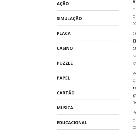
V
AÇÃO
d
q
SIMULAÇÃO
t
PLACA
O
E
CASINO
t
s
gr
PUZZLE
V
PAPEL
o
r
CARTÃO
g
n
MUSICA
P
q
EDUCACIONAL
c