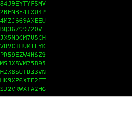
84J9EYTYFSMV

2BEMBE4TXU4P

4MZJ669AXEEU

BQ3679972QVT

JX5NQCM7U5CH

VDVCTHUMTEYK

PR59EZW4HSZ9

MSJX8VM25B95

HZX8SUTD33VN

HK9XP6XTE2ET

SJ2VRWXTA2HG