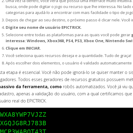
Uma vez lá dentro, você verá que possui uma interface muito intuitiv
busca, onde pode digitar o jogo ou recurso que lhe interessa. No lad
categorias para ajudá-lo a encontrar com mais facilidade o tipo de jog
Depois de chegar ao seu destino, o próximo passo é clicar nele. Você 
Digite seu nome de usuário EPICTRICK.
Selecione entre todas as plataformas para as quais você pode gerar
interessa: Windows, Xbox360, PS4, PS3, Xbox One, Nintendo Swi
Clique em INICIAR.
Você seleciona quais recursos deseja e a quantidade. Tudo de graça!
Após escolher dois elementos, o usuário é validado automaticamente 
sta etapa é essencial. Você não pode ignorá-lo se quiser manter o s
ogadores. Todos esses geradores de recursos gratuitos possuem mé
assivo da ferramenta, como
robôs automatizados. Você já viu q
adastro, apenas a validação do usuário, com a qual certificamos que
suário real do EPICTRICK.
WXA8YWP7VJZZ

XGQJG8RJ783B

MCP3WABQT43T
