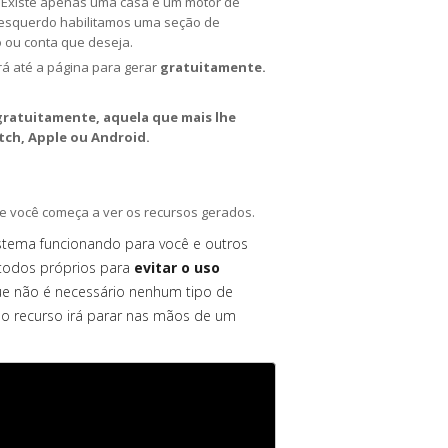
a. Existe apenas uma casa e um motor de
o esquerdo habilitamos uma seção de
o ou conta que deseja.
irá até a página para gerar
gratuitamente.
gratuitamente, aquela que mais lhe
tch, Apple ou Android.
e você começa a ver os recursos gerados.
istema funcionando para você e outros
todos próprios para
evitar o uso
ue não é necessário nenhum tipo de
 o recurso irá parar nas mãos de um