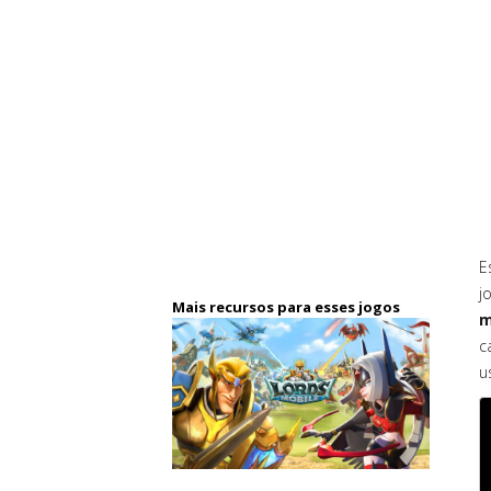
E
j
Mais recursos para esses jogos
m
c
u