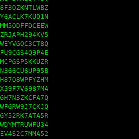
8F3QZKNTLWBZ

Y6ACLK7KUD1N

MM5ODFFDCEEW

ZRJAPH294KV5

WEYVGQC3CT8Q

FU9CGS4Q9P4E

MCPGSP5KKUZR

N366CU6UP95B

H87Q8WPFYZHM

X59F7V6987MA

GH7N3ZKCFA7Q

WFGRW9J7CKJQ

GY52RK7ATA5R

WDYMTRUWFU34

EV4S2C7MMA52
