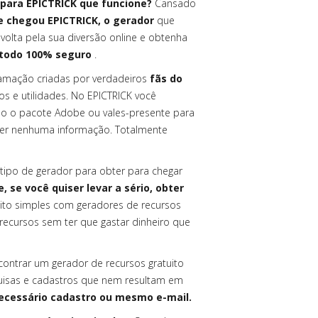
para EPICTRICK que funcione?
Cansado
e chegou EPICTRICK, o gerador
que
volta pela sua diversão online e obtenha
étodo 100% seguro
.
amação criadas por verdadeiros
fãs do
os e utilidades. No EPICTRICK você
o o pacote Adobe ou vales-presente para
necer nenhuma informação. Totalmente
tipo de gerador para obter para chegar
se você quiser levar a sério, obter
ito simples com geradores de recursos
recursos sem ter que gastar dinheiro que
contrar um gerador de recursos gratuito
quisas e cadastros que nem resultam em
ecessário cadastro ou mesmo e-mail.