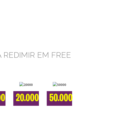
 REDIMIR EM FREE
00
20.000
50.000