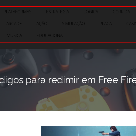
PLATAFORMAS
ESTRATEGIA
LOGICA
CORRIDA
ARCADE
AÇÃO
SIMULAÇÃO
PLACA
CAS
MUSICA
EDUCACIONAL
igos para redimir em Free Fire 