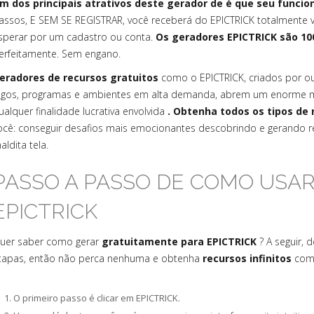
m dos principais atrativos deste gerador de é que seu funci
assos, E SEM SE REGISTRAR, você receberá do EPICTRICK totalmente v
sperar por um cadastro ou conta.
Os geradores EPICTRICK são 10
erfeitamente. Sem engano.
eradores de recursos gratuitos
como o EPICTRICK, criados por 
ogos, programas e ambientes em alta demanda, abrem um enorme m
ualquer finalidade lucrativa envolvida
. Obtenha todos os tipos de 
ocê: conseguir desafios mais emocionantes descobrindo e gerando re
aldita tela.
PASSO A PASSO DE COMO USA
EPICTRICK
uer saber como gerar
gratuitamente para EPICTRICK
? A seguir, 
tapas, então não perca nenhuma e obtenha
recursos infinitos
com 
O primeiro passo é clicar em EPICTRICK.