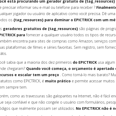
ocê está procurando um gerador gratuito de {tag_resources} 
e precisar informar seu e-mail ou telefone para receber ?
Finalment
ualquer jogador ou usuário de aplicativo como você precisa. Dê uma 
odos os
{tag_resources} para dominar o EPICTRICK com um m
s
geradores gratuitos de {tag_resources}
são páginas de progr
PICTRICK para
fornecer a qualquer usuário todos os tipos de recurs
ambém encontra
para sites de compras como Amazon, serviços com
uas plataformas de filmes e séries favoritas. Sem registro, sem for
átis.
ocê sabia que a maioria dos dez primeiros
do EPICTRICK
usa algum 
nde chegaram?
Quando você começa, o orçamento é apertado e, 
ecursos e escalar tem um preço
. Como torná-lo mais barato? Mu
ratuitos como EPICTRICK, é
muito prático
e permite acessar muitos 
em sempre tem.
orém, como as travessuras são galopantes na Internet, não é fácil en
ue seja confiável e que não congele o usuário com formulários, pes
ódigos que realmente possam ser utilizados.
No EPICTRICK não é n